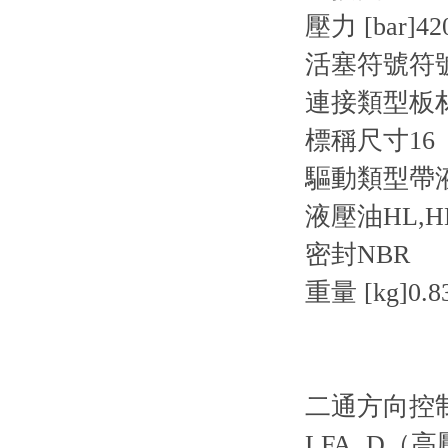
壓力 [bar]42
活塞符號符號
連接類型板
標稱尺寸16
驅動類型帶
液壓油HL,HL
密封NBR
重量 [kg]0.8
二通方向控
LFA..D（