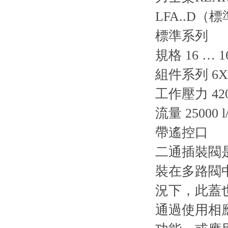
LFA..D（
標準系列
規格 16 … 1
組件系列 6X, 
工作壓力 420
流量 25000 l
帶遙控口
二通插裝閥是
裝在多路閥中
況下，此蓋
通過使用相