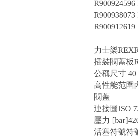
R900924596
R900938073
R900912619
力士樂REXR
插裝閥蓋板R900
公稱尺寸 4
高性能范圍
閥蓋
連接圖ISO 736
壓力 [bar]42
活塞符號符號