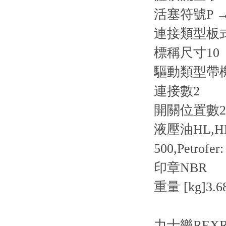
活塞符號P →
連接類型板
標稱尺寸10
驅動類型帶
連接數2
開關位置數2
液壓油HL,HLP,
500,Petrofer
印章NBR
重量 [kg]
3.6
力士樂REXR