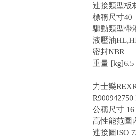
連接類型板
標稱尺寸40
驅動類型帶
液壓油HL,HL
密封NBR
重量 [kg]6.5
力士樂REXR
R900942750
公稱尺寸 1
高性能范圍
連接圖ISO 736