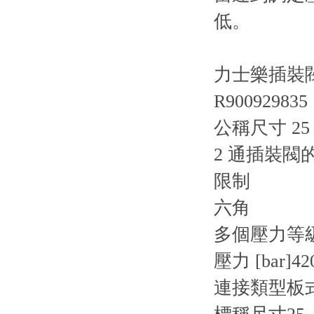
低。
力士樂插裝閥蓋板
R900929835
公稱尺寸 2
2 通插裝閥
限制
六角
多個壓力等
壓力 [bar]42
連接類型板