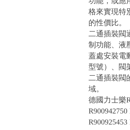
功能，或應
格來實現特
的性價比。
二通插裝閥
制功能、液
蓋處安裝電
型號）、閥
二通插裝閥
域。
德國力士樂R
R900942750
R900925453