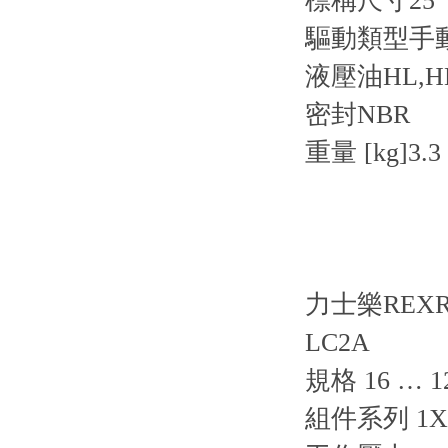
標稱尺寸25
驅動類型手
液壓油HL,HL
密封NBR
重量 [kg]3.3
力士樂REX
LC2A
規格 16 … 1
組件系列 1X