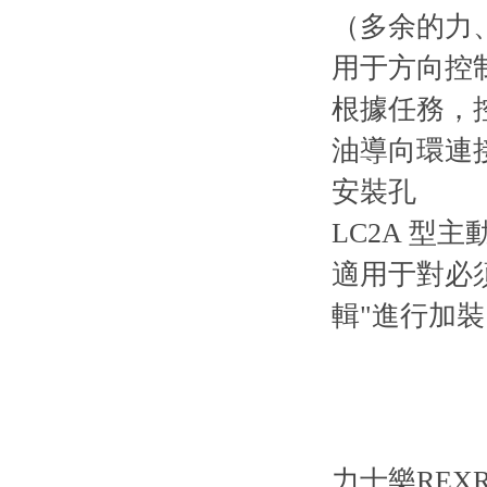
（多余的力
用于方向控
根據任務，
油導向環連
安裝孔
LC2A 型
適用于對必
輯"進行加
力士樂REX