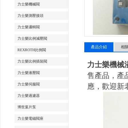
力士樂機械閥
力士樂測壓接頭
力士樂邏輯閥
力士樂比例減壓閥
產品介紹
相
REXROTH比例閥
力士樂比例插裝閥
力士樂機械溢流
力士樂液壓閥
售產品，產
力士樂伺服閥
應，歡迎新
力士樂過濾器
博世葉片泵
力士樂電磁閥座