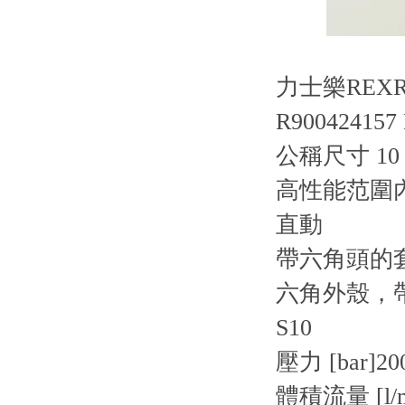
力士樂REXR
R900424157
公稱尺寸 10
高性能范圍
直動
帶六角頭的
六角外殼，
S10
壓力 [bar]20
體積流量 [l/m