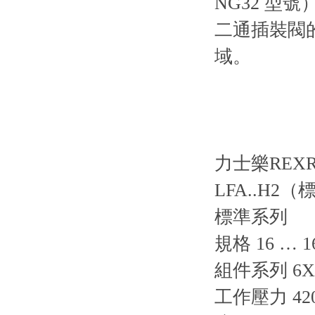
NG32 
二通插裝閥
域。
力士樂REX
LFA..H2
標準系列
規格 16 … 1
組件系列 6X, 
工作壓力 420