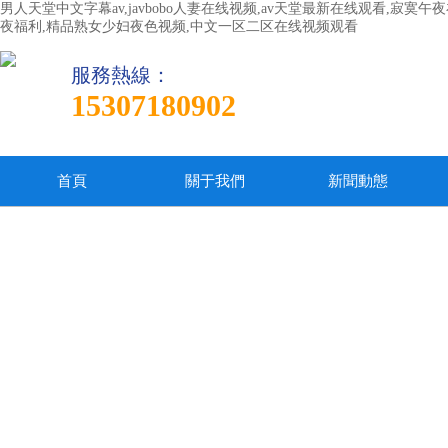
男人天堂中文字幕av,javbobo人妻在线视频,av天堂最新在线观看,寂
夜福利,精品熟女少妇夜色视频,中文一区二区在线视频观看
服務熱線：
15307180902
首頁
關于我們
新聞動態