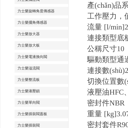
產(chǎn)品
力士樂旋轉角度傳感器
工作壓力，值 
力士樂擺角傳感器
流量 [l/min]
2
力士樂放大器
連接類型
底
力士樂放大板
公稱尺寸
10
力士樂電液換向閥
驅動類型
通
力士樂溢流閥
連接數(shù)
切換位置數(s
力士樂整流板
液壓油
HFC
力士樂液壓鎖
密封件
NBR
力士樂單向閥
重量 [kg]
3.0
力士樂插裝閥蓋板
密封套件R9007
力士樂插裝閥