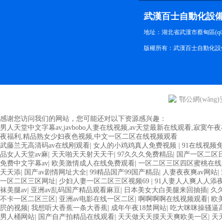
武漢百士自動化設
地址：湖北省武漢市蔡甸區(qū)
版權所有：武漢百士自動化設
鄂公網(wǎng)安
感谢您访问我们的网站，您可能还对以下资源感兴趣：
男人天堂中文字幕av,javbobo人妻在线视频,av天堂最新在线观看,寂
夜福利,精品熟女少妇夜色视频,中文一区二区在线视频观看
武藤兰无高清码av在线刚观看
|
女人的小鸡鸡真人免费视频
|
91在线视频
品女人天堂av麻
|
天天啪天天射天天干
|
97久久久免费精品
|
国产一区二区
免费中文字幕av
|
欧美激情成人在线免费观看
|
一区二区三区四区蜜桃在线
天天添
|
国产av剧情网址大全
|
99精品国产99国产精品
|
人妻夜夜爽av网站
|
一区二区三区网址
|
少妇人妻一区二区三区视频69
|
91人妻人人爽人人添
袜美腿av
|
亚洲av乱码国产精品观看麻豆
|
日本美女大白美腿来回抽插
|
久
不卡一区二区三区
|
亚洲av电影在线一区二区
|
啊啊啊啊在线视频观看
|
欧
屄的视频
|
我想听大香蕉一条大香蕉
|
成年午夜18禁网站
|
吃大咪咪操骚逼
男人桶网站
|
国产自产拍精品在线观看
|
天天做天天摸天天爽欧美一区
|
天