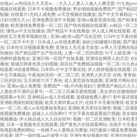
在线av
|
av色综合久久天堂av…
|
久久人人妻人人做人人爽涩爱
|
91九色po
视频在线观看
|
日本不卡视频免费播放
|
男女啪啪视频免费国产
|
国产精品
制服
|
在线看片z无码人成免费
|
av天堂视频在线播放
|
国产中文字幕精品一
少妇18禁久久yy
|
亚洲免费高清不卡视频
|
亚洲av最新资源在线
|
国产欧美
播放
|
欧美激情免费观看一区二区
|
国产情色视频在线观看
|
av精品一区二
区
|
懂色av中文在线播放
|
国产精品不卡在线播放
|
伊人成人网在线观看
|
老
婷婷五月青青草视频在线
|
亚洲va欧美va国产综合定档
|
1234中文字幕内
一区二区不卡中文
|
日本成人av在线免费看
|
操的少妇嗷嗷叫视频
|
国产寡
合
|
日本性生活视频观看免费
|
亚洲女人毛毛多毛耸耸
|
av男人天堂网在线
拍偷拍
|
国产精品国产自产拍在线
|
人妻一区二区的诱惑
|
91千人斩亚洲一
色蝌蚪露脸熟女
|
亚洲日韩一区国产丝袜美腿
|
亚洲综合网男人的天堂
|
在
播放
|
最骚日韩黄色美少妇视频
|
国语自产免费精品视频一区二区
|
91九
线观看3d动漫黄网站
|
日本阿v片中文字幕在线
|
伊人婷婷视频在线观看
|
日
中文字幕精品
|
午夜福利无码一区二区三区
|
亚洲男人的天堂 在线
|
青青操
三区的区别
|
五月婷婷六月丁香色
|
成人黄页面在线观看
|
亚洲黄片网站在
Av
|
亚洲av成人免费看
|
免费国产一级r片内射老妇i?
|
蜜臀国产精品久久久
人妻欲求不满作品番号
|
一区二区三区麻豆蜜桃视频
|
美女穿白丝被啪啪
线观看av专区
|
亚洲精品av成人在线观看
|
超级碰免费人妻97
|
初中逼还很
亚洲欧洲操拍精彩视频
|
欧美大黄特黄aa大片
|
在线不卡无毒你懂得
|
欧美
av一区二区
|
成人av在线播放老熟妇
|
亚洲欧美另类综合激情
|
视频二区视
线视频免费播放
|
超碰人人综合网97
|
中文字幕在线观看操穴视频
|
美女啪
视频播放
|
伊人精品成人久久综合软件
|
视频一区二区亚洲欧美
|
日本欧美
频
|
日本一道视频专区在线观看
|
国产黄色片在线观看网站
|
在线不卡无毒
电视剧免费的网站
|
一色桃子av人妻熟女完整版
|
鸡巴爆操小骚逼免费视频
在线看
|
国产一级特黄aaa片做受小说
|
亚洲午夜短视频在线
|
亚洲自拍偷拍