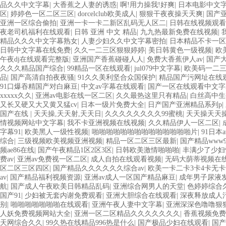
品久久中文字幕
|
大香蕉之人妻的诱惑
|
啊!用力操我!好爽
|
日本电影中文
区
|
婷婷色一区二区三区
|
dorcelclub欧美成人
|
狠狠干夜夜操天天爽
|
国产亚
亚洲一区综合偷拍
|
亚洲一卡一卡二新区乱码无人区二
|
日韩在线视频观看
夜老司机福利在线观看
|
日韩 亚洲 中文 精品
|
九九热最新免费在线视频
|
精品久久久中文字幕熟女
|
人妻少妇久久中文字幕密拍
|
日本精品不卡一区
日韩中文字幕在线免费
|
久久一二三区狠狠婷婷
|
美日韩黄色一级视频
|
欧
午夜dj在线观看完整版
|
亚洲国产香蕉碰碰人人
|
免费大香蕉伊人av
|
国产
久久久精品国产综合
|
99精品一区在线观看
|
jul079中文字幕
|
欧美码一二
品
|
国产高清自拍夜夜骚
|
91久久美利坚合众国保护
|
精品国产污网址在线
91口爆吞精国产对白麻豆
|
中文av字幕在线观看
|
国产一区在线观看中文字
xxxxx久久
|
亚洲av电影在线一区二区
|
久久最热这里只有精品
|
白丝高中生
又长又硬又大又黄又猛cv
|
日本一级片免费大全
|
日产国产亚洲精品系列p
|
国产在线
|
天天操,天天射,天天日
|
久久久久久久久久99蜜桃
|
天天操天天
情视频网站中文字幕
|
我不卡亚洲视频在线视频
|
久久精品伊人一区二区
|
字幕91
|
欧美黑人一级性视频
|
啪啪啪啪啪啪啪啪啪啪啪啪啪啪片
|
91日本
综合
|
三级视频欧美视频亚洲视频
|
精品一区二区三区最新
|
国产精品www9
频ae86在线
|
国产午夜精品1区2区3区
|
日韩欧美激情啪啪啪
|
丰满少了少
费av
|
亚洲av免费视一区二区
|
成人自拍在线观看视频
|
无码大荫蒂视频在
区二区三区四区
|
国产精品久久久久久久综合av
|
欧美一卡二卡3卡4卡无
av
|
国产精品福利视频资源
|
亚洲av成人一区国产精品麻豆
|
成年男子尿液
航
|
国产成人午夜欧美日韩精品乱码
|
亚洲综合网男人的天堂
|
色婷婷综合
国产91
|
少妇被无套内谢免费观看
|
亚洲大胆综合在线观看
|
深夜释放成人
别
|
啪啪啪啪啪啪啪在线观看
|
亚洲午夜人妻中文字幕
|
亚洲深深色噜噜狠狠
人妖免费视频网站大全
|
亚洲一区二区精品久久久久久久久
|
香蕉视频免费
天网综合久久
|
99久热在线精品996热是什么
|
国产极品少妇在线观看
|
国产