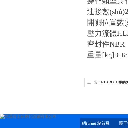
操作類型
具
連接數(shù)
開關位置數(s
壓力流體
HL
密封件
NBR
重量[kg]
3.18
上一篇：
REXROTH手動換向
網(wǎng)站首頁
關于