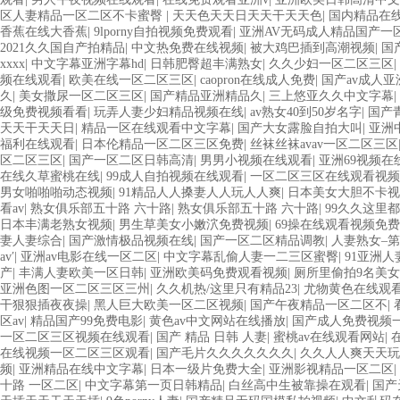
区人妻精品一区二区不卡蜜臀
|
天天色天天日天天干天天色
|
国内精品在线
香蕉在线大香蕉
|
9lporny自拍视频免费观看
|
亚洲AV无码成人精品国产一
2021久久国自产拍精品
|
中文热免费在线视频
|
被大鸡巴插到高潮视频
|
国
xxxx
|
中文字幕亚洲字幕hd
|
日韩肥臀超丰满熟女
|
久久少妇一区二区三区
|
频在线观看
|
欧美在线一区二区三区
|
caopron在线成人免费
|
国产av成人亚
久
|
美女撒尿一区二区三区
|
国产精品亚洲精品久
|
三上悠亚久久中文字幕
|
级免费视频看看
|
玩弄人妻少妇精品视频在线
|
av熟女40到50岁名字
|
国产
天天干天天日
|
精品一区在线观看中文字幕
|
国产大女露脸自拍大叫
|
亚洲
福利在线观看
|
日本伦精品一区二区三区免费
|
丝袜丝袜avav一区二区三区
区二区三区
|
国产一区二区日韩高清
|
男男小视频在线观看
|
亚洲69视频在
在线久草蜜桃在线
|
99成人自拍视频在线观看
|
一区二区三区在线观看视频
男女啪啪啪动态视频
|
91精品人人搡妻人人玩人人爽
|
日本美女大胆不卡视
看av
|
熟女俱乐部五十路 六十路
|
熟女俱乐部五十路 六十路
|
99久久这里
日本丰满老熟女视频
|
男生草美女小嫩泬免费视频
|
69操在线观看视频免费
妻人妻综合
|
国产激情极品视频在线
|
国产一区二区精品调教
|
人妻熟女–第
av′
|
亚洲av电影在线一区二区
|
中文字幕乱偷人妻一二三区蜜臀
|
91亚洲
产
|
丰满人妻欧美一区日韩
|
亚洲欧美码免费观看视频
|
厕所里偷拍9名美
亚洲色图一区二区三区三州
|
久久机热/这里只有精品23
|
尤物黄色在线观
干狠狠插夜夜操
|
黑人巨大欧美一区二区视频
|
国产午夜精品一区二区不
|
区av
|
精品国产99免费电影
|
黄色av中文网站在线播放
|
国产成人免费视频
一区二区三区视频在线观看
|
国产 精品 日韩 人妻
|
蜜桃av在线观看网站
|
在线视频一区二区三区观看
|
国产毛片久久久久久久久
|
久久人人爽天天玩
频
|
亚洲精品在线中文字幕
|
日本一级片免费大全
|
亚洲影视精品一区二区
|
十路 一区二区
|
中文字幕第一页日韩精品
|
白丝高中生被靠操在观看
|
国产