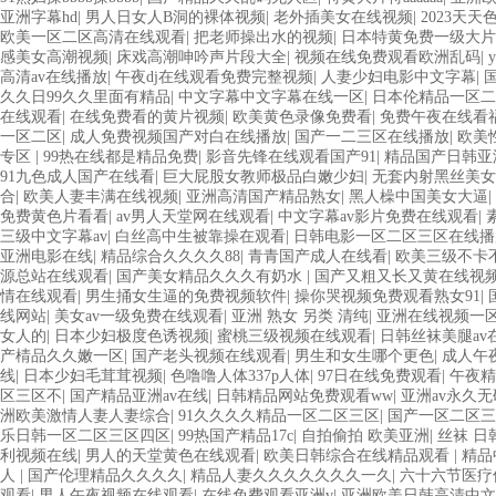
亚洲字幕hd
|
男人日女人B洞的裸体视频
|
老外插美女在线视频
|
2023天天
欧美一区二区高清在线观看
|
把老师操出水的视频
|
日本特黄免费一级大片
感美女高潮视频
|
床戏高潮呻吟声片段大全
|
视频在线免费观看欧洲乱码
|
高清av在线播放
|
午夜dj在线观看免费完整视频
|
人妻少妇电影中文字幕
|
久久日99久久里面有精品
|
中文字幕中文字幕在线一区
|
日本伦精品一区二
在线观看
|
在线免费看的黄片视频
|
欧美黄色录像免费看
|
免费午夜在线看
一区二区
|
成人免费视频国产对白在线播放
|
国产一二三区在线播放
|
欧美性
专区
|
99热在线都是精品免费
|
影音先锋在线观看国产91
|
精品国产日韩亚
91九色成人国产在线看
|
巨大屁股女教师极品白嫩少妇
|
无套内射黑丝美女
合
|
欧美人妻丰满在线视频
|
亚洲高清国产精品熟女
|
黑人橾中国美女大逼
|
免费黄色片看看
|
av男人天堂网在线观看
|
中文字幕av影片免费在线观看
|
三级中文字幕av
|
白丝高中生被靠操在观看
|
日韩电影一区二区三区在线
亚洲电影在线
|
精品综合久久久久88
|
青青国产成人在线看
|
欧美三级不卡
源总站在线观看
|
国产美女精品久久久有奶水
|
国产又粗又长又黄在线视
情在线观看
|
男生捅女生逼的免费视频软件
|
操你哭视频免费观看熟女91
|
线网站
|
美女av一级免费在线观看
|
亚洲 熟女 另类 清纯
|
亚洲在线视频一
女人的
|
日本少妇极度色诱视频
|
蜜桃三级视频在线观看
|
日韩丝袜美腿av
产棈品久久嫩一区
|
国产老头视频在线观看
|
男生和女生哪个更色
|
成人午
线
|
日本少妇毛茸茸视频
|
色噜噜人体337p人体
|
97日在线免费观看
|
午夜精
区三区不
|
国产精品亚洲av在线
|
日韩精品网站免费观看ww
|
亚洲av永久
洲欧美激情人妻人妻综合
|
91久久久久精品一区二区三区
|
国产一区二区三
乐日韩一区二区三区四区
|
99热国产精品17c
|
自拍偷拍 欧美亚洲
|
丝袜 日
利视频在线
|
男人的天堂黄色在线观看
|
欧美日韩综合在线精品观看
|
精品
人
|
国产伦理精品久久久久
|
精品人妻久久久久久久久一久
|
六十六节医疗
观看
|
男人午夜视频在线观看
|
在线免费观看亚洲v
|
亚洲欧美日韩高清中文