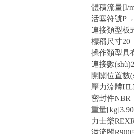
體積流量[l/m
活塞符號
P→
連接類型
板
標稱尺寸
20
操作類型
具
連接數(shù)
2
開關位置數(s
壓力流體
HL
密封件
NBR
重量[kg]
3.9
力士樂REXRO
溢流閥R90050