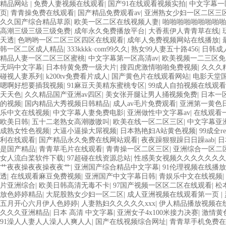
精品网站
|
免费人妻视频在线观看
|
国产91在线观看视频实拍
|
中文字幕一
页
|
青青操免费在线观看
|
国产精品免费观看av
|
亚洲熟女少妇一区二区三
久久国产综合精品草原
|
欧美一区二区在线视频人妻
|
啪啪啪啪啪啪啪啪啪
高潮三级三级三级免费
|
成年永久免费播放平台
|
大香蕉伊人青青草在线
|
天透
|
色哟哟一区二区三区四区在线观看
|
成年人免费视频网站在线播放
|
韩一区二区成人精品
|
333kkkk·com99久久
|
熟女99人妻五十路456
|
日韩成
精品人妻一区二区三区蜜桃
|
中文字幕第一区高清av
|
欧美视频一二三区免
无吗中文字幕
|
日本特黄免费一级大片
|
搜四虎激情啪啪免费视频
|
久久久
碰视人妻系列
|
k200tv免费看片成人
|
国产黄色片在线观看网站
|
电影天堂国
嗯啊好想要插我视频
|
91麻豆天美精东蜜桃专区
|
99成人自拍视频在线观看
天天色
|
久久精品国产亚洲av四区
|
美女张开腿让男人捅视频免费
|
日本一
的视频
|
国内精品大秀视频日韩精品
|
成人av毛片免费观看
|
亚洲第一黄色
乐中文在线视频
|
中文字幕人妻免费电影
|
亚洲做性中文字幕av
|
在线观看
欧美日韩
|
五十二老熟女高潮嗷嗷叫
|
欧美在线一区二区三区
|
中文字幕亚洲
成熟女性色视频
|
大逼小逼操大屌视频
|
日本熟艳妇A站黄色视频
|
99成全
利在线观看
|
国产精品永久免费在线网站观看
|
夜夜躁狠狠躁日日躁aab
|
日
是国产精品
|
青青草毛片在线观看
|
青青操一区二区三区
|
亚洲综合一区二
女人流白桨软件下载
|
97超碰在线资源总站
|
性感美女视频久久久久久久久
艹夜夜操夜夜操夜夜艹
|
亚洲国产综合精品中文字幕
|
91伦理视频在线播放
透
|
在线观看麻豆免费视频
|
亚洲国产中文字幕日韩
|
青娱乐中文在线视频
|
片亚洲综合
|
欧美日韩高清无毒不卡
|
97国产视频一区区二区在线观看
|
松
放色婷婷精品
|
大屁股熟女少妇一区二区
|
成人亚洲视频在线观看第一页
|
五月开心六月伊人色婷婷
|
人妻熟妇久久久久久xxx
|
伊人精品播放视频在
久久久亚洲精品
|
日本 高清 中文字幕
|
亚洲女子4x100米接力决赛
|
激情黄
91澡人人妻人人澡人人爽人人
|
国产在线视频综合网址
|
青青草手机免费在