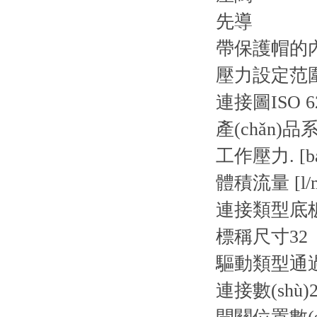
先導
帶保護帽的
壓力設定范圍 4
連接圖
ISO 6
產(chǎn)品
工作壓力. [ba
體積流量 [l/m
連接類型
底
標稱尺寸
32
驅動類型
通
連接數(shù)