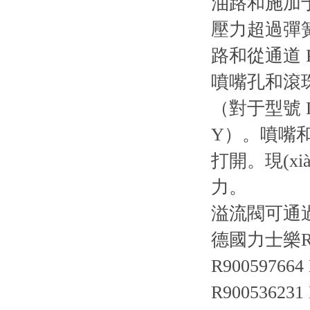
油路和施加
壓力超過彈
路和從通道
噴嘴孔和滾
（對于型號 
Y）。噴嘴和
打開。現(x
力。
溢流閥可通
德國力士樂R
R900597664 
R900536231 