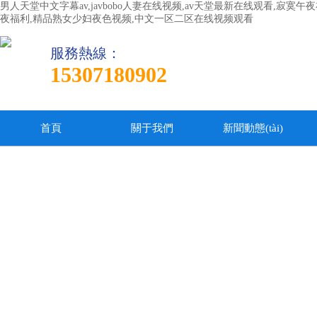
男人天堂中文字幕av,javbobo人妻在线视频,av天堂最新在线观看,寂
夜福利,精品熟女少妇夜色视频,中文一区二区在线视频观看
服務熱線：
15307180902
首頁
關于我們
新聞動態(tài)