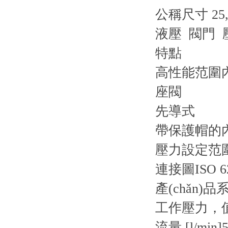
公稱尺寸 25,
液壓 閥門 
特點
高性能范圍內
座閥
先導式
帶保護帽的
壓力設定范圍 4
連接圖
ISO 6
產(chǎn)品
工作壓力，值 
流量 [l/min]
5