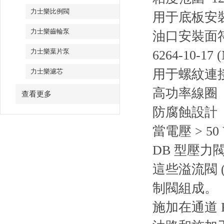
力士樂比例閥
用于底板安
力士樂齒輪泵
油口安裝面符合 I
力士樂葉片泵
6264-10-17 
用于螺紋連
力士樂濾芯
高功率線圈
查看更多
防腐蝕設計
當電壓 > 50
DB 型壓
這些溢流閥 
制閥組成。
施加在通道