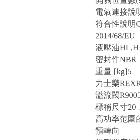
開關位置數(s
電氣連接說
符合性說明
2014/68/EU
液壓油
HL,H
密封件
NBR
重量 [kg]
5
力士樂REXRO
溢流閥R90050
標稱尺寸20
高功率范圍的
預轉向