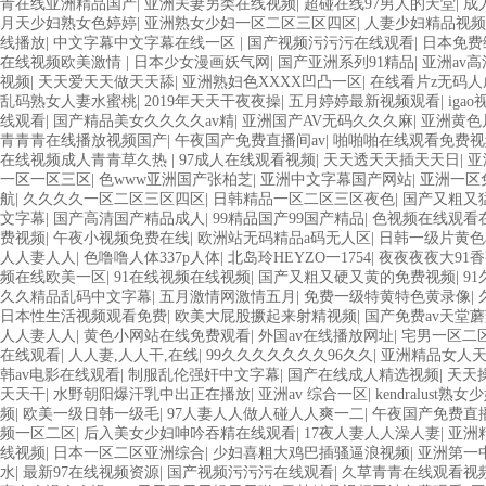
青在线亚洲精品国产
|
亚洲夫妻另类在线视频
|
超碰在线97男人的天堂
|
成
月天少妇熟女色婷婷
|
亚洲熟女少妇一区二区三区四区
|
人妻少妇精品视频
线播放
|
中文字幕中文字幕在线一区
|
国产视频污污污在线观看
|
日本免费
在线视频欧美激情
|
日本少女漫画妖气网
|
国产亚洲系列91精品
|
亚洲av
视频
|
天天爱天天做天天舔
|
亚洲熟妇色XXXX凹凸一区
|
在线看片z无码人
乱码熟女人妻水蜜桃
|
2019年天天干夜夜操
|
五月婷婷最新视频观看
|
iga
线观看
|
国产精品美女久久久久av精
|
亚洲国产AV无码久久久麻
|
亚洲黄色
青青青在线播放视频国产
|
午夜国产免费直播间av
|
啪啪啪在线观看免费视
在线视频成人青青草久热
|
97成人在线观看视频
|
天天透天天插天天日
|
亚
一区一区三区
|
色www亚洲国产张柏芝
|
亚洲中文字幕国产网站
|
亚洲一区
航
|
久久久久一区二区三区四区
|
日韩精品一区二区三区夜色
|
国产又粗又
文字幕
|
国产高清国产精品成人
|
99精品国产99国产精品
|
色视频在线观看
费视频
|
午夜小视频免费在线
|
欧洲站无码精品a码无人区
|
日韩一级片黄色a
人人妻人人
|
色噜噜人体337p人体
|
北岛玲HEYZO一1754
|
夜夜夜夜大91
频在线欧美一区
|
91在线视频在线视频
|
国产又粗又硬又黄的免费视频
|
9
久久精品乱码中文字幕
|
五月激情网激情五月
|
免费一级特黄特色黄录像
|
日本性生活视频观看免费
|
欧美大屁股撅起来射精视频
|
国产免费av天堂
人人妻人人
|
黄色小网站在线免费观看
|
外国av在线播放网址
|
宅男一区二
在线观看
|
人人妻,人人干,在线
|
99久久久久久久久96久久
|
亚洲精品女人天
韩av电影在线观看
|
制服乱伦强奸中文字幕
|
国产在线成人精选视频
|
天天
天天干
|
水野朝阳爆汗乳中出正在播放
|
亚洲av 综合一区
|
kendralust熟女
频
|
欧美一级日韩一级毛
|
97人妻人人做人碰人人爽一二
|
午夜国产免费直播
频一区二区
|
后入美女少妇呻吟吞精在线观看
|
17夜人妻人人澡人妻
|
亚洲
线视频
|
日本一区二区亚洲综合
|
少妇喜粗大鸡巴插骚逼浪视频
|
亚洲第一
水
|
最新97在线视频资源
|
国产视频污污污在线观看
|
久草青青在线观看视