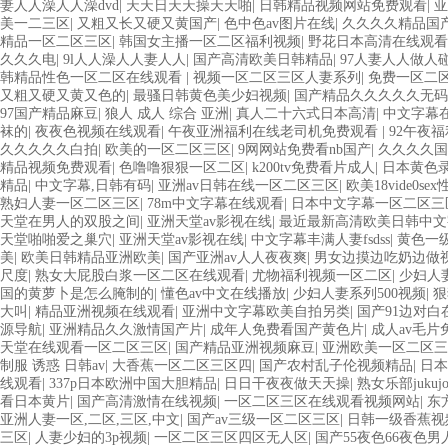
妻人人澡人人澡dvd
|
天天日天天操天天啪
|
日韩精品视频网站免费观看
|
亚
美一二三区
|
又粗又长又硬又黄国产
|
色中色av图片在线
|
久久久久精品国
精品一区二区三区
|
韩国女主播一区二区福利视频
|
野花日本高清在线观看
久久久电
|
9l人人澡人人妻人人
|
国产高清欧美日韩精品
|
97人妻人人做人
韩精品性色一区二区在线观看
|
视频一区二区三区人妻系列
|
免费一区二
又粗又硬又黄又色的
|
最骚日韩黄色美少妇视频
|
国产精品久久久久久无码
97国产精品麻豆
|
狼人 成人 综合 亚洲
|
真人二十六式日本高清
|
中文字幕在
袜的
|
夜夜色视频在线观看
|
午夜亚洲福利在线老司机免费观看
|
92午夜
久久久久久白拍
|
欧美的一区二区三区
|
9网网站免费看nb国产
|
久久久久国
精品视频免费观看
|
色噜噜狠狠一区二区
|
k200tv免费看片成人
|
日本黄色
精品
|
中文字幕,日韩有码
|
亚洲av日韩在线一区二区三区
|
欧美18vide0se
熟妇人妻一区二区三区
|
78m中文字幕在线观看
|
日本中文字幕一区二区
天堂在男人的双股之间
|
亚洲天堂av影视在线
|
最近最新高清欧美日韩中文
天堂啪啪爱之巢穴
|
亚洲天堂av影视在线
|
中文字幕丰满人妻fsdss
|
黄色一级
美
|
欧美日韩精品亚洲欧美
|
国产亚洲av人人夜夜爽
|
男女边摸边吃奶边做
尺度
|
熟女大屁股白浆一区二区在线观看
|
尤物福利视频一区二区
|
少妇人妻
国的黄萝卜是怎么腌制的
|
懂色av中文在线播放
|
少妇人妻系列500视频
|
狠
大叫
|
精品亚洲视频在线观看
|
亚洲中文字幕欧美自拍另类
|
国产91边对白
源导航
|
亚洲精品久久激情国产片
|
成年人免费看国产黄色片
|
成人av毛片
天堂在线观看一区二区三区
|
国产精品亚洲视频麻豆
|
亚洲欧美一区二区三
制服 诱惑 日韩av
|
大香蕉一区二区三区四
|
国产农村乱子伦视频精品
|
日本
线观看
|
337p日本欧洲中国大胆精品
|
日日干夜夜做天天操
|
熟女乐部jukujo
看日本黄片
|
国产高清激情在线视频
|
一区二区三区在线观看视频网站
|
东
亚洲人妻一区,二区,三区,中文
|
国产av三级一区二区三区
|
日韩一级香蕉视
三区
|
人妻少妇的3p视频
|
一区二区三区四区无人区
|
国产55夜色66夜色