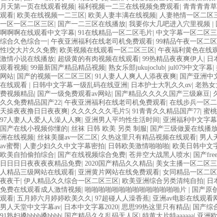
月天第一页在线观看视频
|
福利视频一二三在线视频免费观看
|
青青青青草
观看
|
欧美在线视频一二三区
|
欧美人妻丰满在线视频
|
人妻艳情一区二区
一区一区二区三区
|
国产一二三区在线播放
|
我要你大几吧进入穴里视频
|
啊啊啊在线观看中文字幕
|
91在线精品一区二区毛片
|
中文字幕一区二区三
综合久色综合一
|
午夜亚洲福利在线老司机免费观看
|
99精品午夜一区二
性l交大片久久免费
|
欧美视频在线观看一区二区三区
|
午夜福利黄色在线
激情小说在线播放
|
超级黄的有肉视频在线观看
|
99热精品夜夜爽伊人
|
日
观看视频
|
99最新国产精品精品视频
|
熟女乐部jukujoclub
|
jul079中文字幕
|
网站
|
国产的视频一区二区三区
|
91人妻人人爽人人添夜夜爽
|
国产亚洲中
在线观看
|
日韩中文字幕一级乱码在线亚洲
|
日本护士大乳久久αv
|
老熟女
费视频精品
|
国产一级免费观看av网站
|
国产精品久久久久国产三级麻豆
|
久久免费精品国产22
|
午夜亚洲福利在线老司机免费观看
|
在线步兵一区二
天操夜夜撸日日夜夜爽
|
久久久久久久毛片5
|
91青青久久精品国产77
|
蜜桃
97人妻人人爱人人澡人人爽
|
亚洲男人平均性生活时间
|
亚洲福利中文字幕
国产在线小视频你懂的
|
丝袜 日韩 欧美 另类 制服
|
国产三级做爰在线播
洲在线视频
|
丝袜美腿av一区二区
|
久热这里只有精品视频在线观看
|
男人
av蜜臀
|
人妻少妇久久中文字幕密拍
|
日韩欧美激情啪啪啪
|
欧美日韩中文
欧美自拍偷拍综合
|
国产在线视频综合免费
|
苍井空大战黑人喷水
|
国产fr
日日日日夜夜夜夜精品免费
|
2020国产精品久久精品
|
美女主播一区二区三
人精品三级网站在线观看
|
亚洲黄片网站在线免费观看
|
女同精品一区二区
夜夜干
|
伊人精品久久综合一区二区三区
|
欧美亚洲综合另类清纯自拍
|
日
免费在线观看成人激情视频
|
啪啪啪啪啪啪啪啪啪啪啪啪啪啪片
|
国产原
观看
|
五月婷六月婷婷欧美久久
|
97超碰人人澡香蕉
|
亚洲av电影在线观看
男人天堂中文字幕av
|
日本中文字幕2020
|
思思99热这里只有精品
|
国产综
91熟妇搡bbbb搡bbbb
|
国产精品久久乱码无人区
|
特黄大片特aaaaaa
|
亚洲