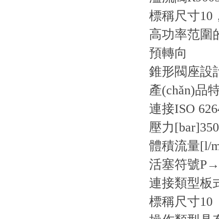
標稱尺寸10
高功率范圍的
預轉向
錐形閥座設計
產(chǎn)品
連接
ISO 626
壓力[bar]
350
體積流量[l/m
活塞符號
P→
連接類型
板
標稱尺寸
10