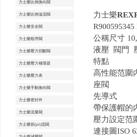
力士樂比例換向閥
力士樂
REX
力士樂比例溢流閥
R900595345
力士樂安全閥
公稱尺寸 10
力士樂順序閥
液壓 閥門 
力士樂壓力切斷閥
特點
力士樂壓力補償器
高性能范圍內
力士樂壓力表
座閥
力士樂手動換向閥
先導式
力士樂密封件
帶保護帽的
力士樂流量閥
壓力設定范圍 4
力士樂節(jié)流閥
連接圖
ISO 6
力士樂減壓閥