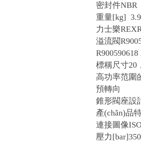
密封件
NBR
重量[kg] 3.9
力士樂REXRO
溢流閥R900590
R900590618 
標稱尺寸20
高功率范圍的
預轉向
錐形閥座設計
產(chǎn)品
連接圖像
ISO
壓力[bar]
350