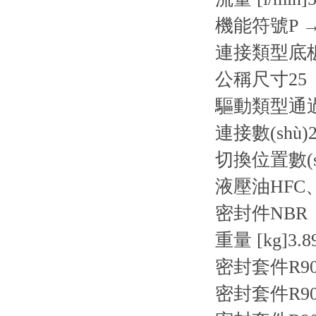
機能符號
P 
連接類型
底
公稱尺寸
25
驅動類型
通
連接數(shù)
切換位置數(s
液壓油
HFC
密封件
NBR
重量 [kg]
3.8
密封套件R9007
密封套件R9007