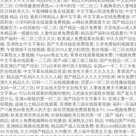
天插天天干天天插
|
9色porny人妻
|
国产精品无码国模私拍视频
|
中文乱码
区三区
|
日韩情趣激情诱惑av
|
小泽玛利亚一区二区三
|
不戴胸罩的人妻电
区日韩欧美久久
|
午夜蝴蝶全集在线观看
|
中文字幕av高清免费在线
|
中文
视频 精品 自拍
|
最新日韩精品人妻中文字幕
|
中文字幕av在线免费播放
|
9
原莉奈
|
小泽玛利亚在线观看免费视频
|
av网站免费观看大全
|
国产精品自
视频官方
|
av自拍偷拍一区二区
|
国产精品一级片免费看
|
天堂电影av成人
本精品第一视频在线
|
人妻性奴隶免费观看
|
精品国产福利在线观看91
|
午
国产福利一区二区三区久久久
|
欧美成人免费观看在线看
|
99久久国产综
频
|
亚洲熟女中文字幕站
|
国产天美传媒剧免费观看
|
久草免费福利视频资
费
|
午夜狠狠干在线视频
|
最近2018人妻少妇诱惑
|
熟女视频一区二区在线
字幕熟女人妻视频
|
91popny熟女九色
|
青青在线观看视频免费
|
污视频免费
中文字幕在线观看一二三四
|
国产a级三级三级三级别
|
国产伦精品一区二
美亚洲日产国产综合
|
337p日本欧洲中国大胆精品
|
全国av一卡二卡三卡
区在线观看
|
中文字幕在线精品资源
|
欧美性大赛久久久久久久
|
青青国产
女
|
精品国产乱码久久久久久人精
|
国产精品久久久久久99亚洲
|
神马免费
洲久久精品久久
|
日韩一二三在线视频播放
|
涩爱av一区二区在线播放视频
无码一区二区三区
|
中文在线天堂中文在线天堂
|
人妻夜夜爽天天爽麻豆
|
文字幕av
|
可以在线观看的视频你懂的
|
几把操女的逼喷水视频
|
国产老头
是什么
|
亚洲av狠狠的爱一区二区
|
国产综合中文字幕不卡
|
亚洲人妻一区,
创视频
|
超碰九七精品在线观看
|
亚洲欧美三级在线观看视频
|
福利一区福
产55夜色66夜色男人的天堂
|
操你哭视频免费观看熟女91
|
xxoo视频免费
源网
|
欧美亚洲另类综合网
|
丝袜制服欧美日韩另类一区
|
国产 福利 一区
精品
|
成年人免费视频网站在线播放
|
亚洲熟女少妇 精品
|
99精品国产99
区
|
亚洲精品视频在线蜜桃
|
精品国产成人在线免费
|
欧美jizzhd精品欧美
AV片在线
|
久久99国产精品久久99蜜月
|
黑人橾中国美女大逼
|
精华液一区