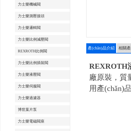
力士樂機械閥
力士樂測壓接頭
力士樂邏輯閥
力士樂比例減壓閥
產(chǎn)品介紹
相關產(
REXROTH比例閥
力士樂比例插裝閥
REXROTH溢
力士樂液壓閥
廠原裝，質量
力士樂伺服閥
用產(chǎn
力士樂過濾器
博世葉片泵
力士樂電磁閥座