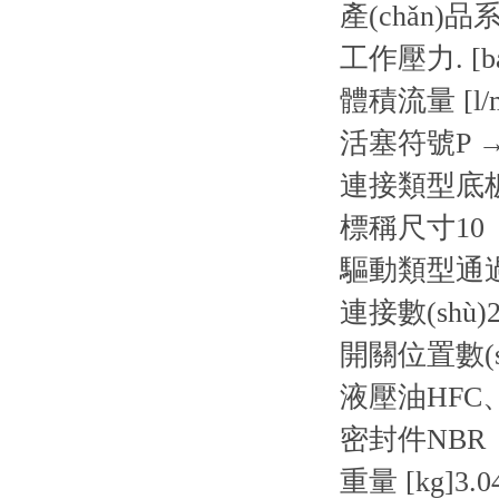
產(chǎn)品
工作壓力. [ba
體積流量 [l/m
活塞符號
P 
連接類型
底
標稱尺寸
10
驅動類型
通
連接數(shù)
開關位置數(s
液壓油
HFC
密封件
NBR
重量 [kg]
3.0