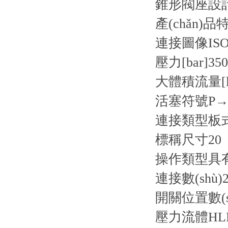
錐形閥座設計
產(chǎn)品
連接圖像
ISO
壓力[bar]
350
大體積流量[l/
活塞符號
P→
連接類型
板
標稱尺寸
20
操作類型
具
連接數(shù)
2
開關位置數(s
壓力流體
HL