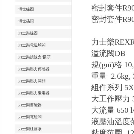
密封套件R9007
博世線圈
密封套件R9007
博世插頭
力士樂線圈
力士樂REX
力士樂電磁球閥
溢流閥DB
力士樂接線盒/插頭
規(guī)格 10, 
力士樂壓力傳感器
重量 2.6kg, 3
力士樂壓力開關
組件系列 5X
力士樂壓力繼電器
大工作壓力 35
力士樂蓄能器
大流量 650 l/
力士樂電磁閥
液壓油溫度范圍
力士樂柱塞泵
粘度范圍 12 