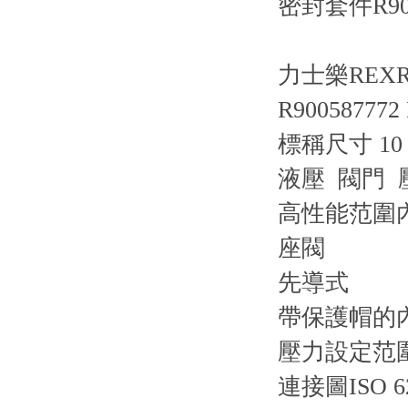
密封套件R9007
力士樂REXRO
R900587772 
標稱尺寸 1
液壓 閥門 壓
高性能范圍內
座閥
先導式
帶保護帽的
壓力設定范圍 4
連接圖
ISO 6