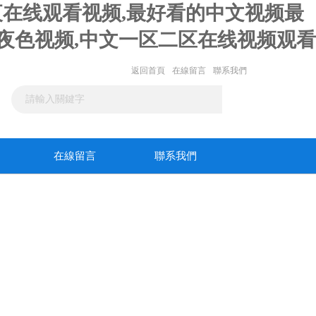
寞午夜在线观看视频,最好看的中文视频最
妇夜色视频,中文一区二区在线视频观看
返回首頁
在線留言
聯系我們
在線留言
聯系我們