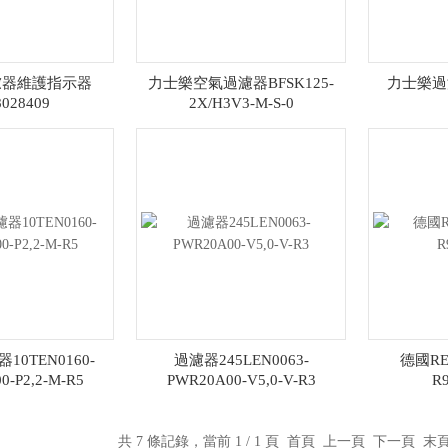
濾器維護指示器
力士樂空氣過濾器BFSK125-
力士樂過濾
8028409
2X/H3V3-M-S-0
0TEN0160-
過濾器245LEN0063-
德國R
0-P2,2-M-R5
PWR20A00-V5,0-V-R3
R
共 7 條記錄，當前 1 / 1 頁 首頁 上一頁 下一頁 