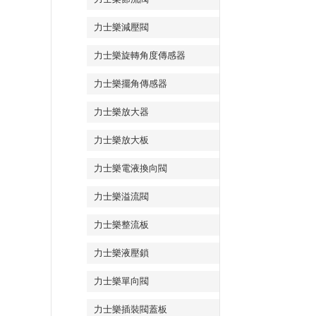
力士樂減壓閥
力士樂旋轉角度傳感器
力士樂擺角傳感器
力士樂放大器
力士樂放大板
力士樂電液換向閥
力士樂溢流閥
力士樂整流板
力士樂液壓鎖
力士樂單向閥
力士樂插裝閥蓋板