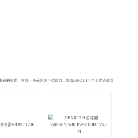
現在的位置：
首頁
>
產品列表
>
德國力士樂REXROTH
>
力士樂過濾器