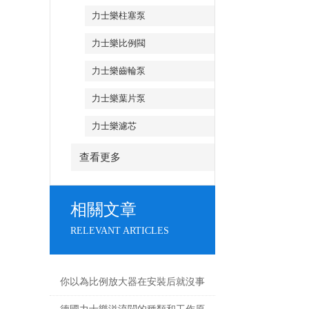
力士樂柱塞泵
力士樂比例閥
力士樂齒輪泵
力士樂葉片泵
力士樂濾芯
查看更多
相關文章
RELEVANT ARTICLES
你以為比例放大器在安裝后就沒事
兒了嗎？還需要現場調節的