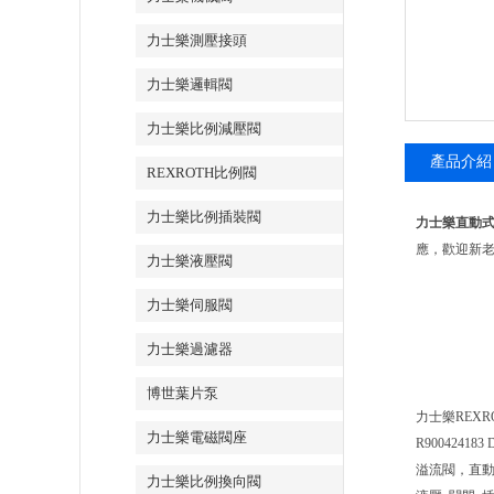
力士樂測壓接頭
力士樂邏輯閥
力士樂比例減壓閥
產品介紹
REXROTH比例閥
力士樂比例插裝閥
力士樂直動式溢
應，歡迎新
力士樂液壓閥
力士樂伺服閥
力士樂過濾器
博世葉片泵
力士樂REXRO
力士樂電磁閥座
R900424183 
溢流閥，直
力士樂比例換向閥