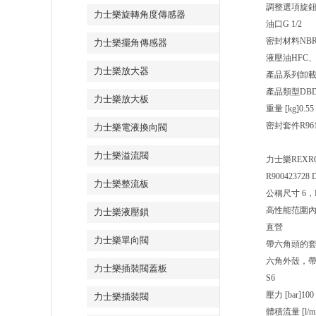
調整選項
旋
力士樂旋轉角度傳感器
油口
G 1/2
密封材料
NB
力士樂擺角傳感器
液壓油
HFC
力士樂放大器
產品系列
卸
產品類型
DBD
力士樂放大板
重量 [kg]
0.55
密封套件R96100
力士樂電液換向閥
力士樂溢流閥
力士樂REXRO
R900423728 
力士樂整流板
公稱尺寸 6，
高性能范圍
力士樂液壓鎖
直營
力士樂單向閥
帶六角頭的
六角外殼，
力士樂插裝閥蓋板
S6
壓力 [bar]
100
力士樂插裝閥
體積流量 [l/mi