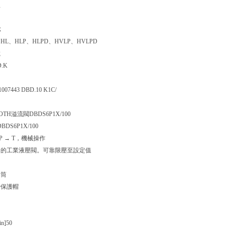
鈕
R
、HL、HLP、HLPD、HVLP、HVLPD
載
.K
7443 DBD.10 K1C/
TH溢流閥DBDS6P1X/100
DBDS6P1X/100
P → T，機械操作
內的工業液壓閥。可靠限壓至設定值
套筒
帶保護帽
n]
50