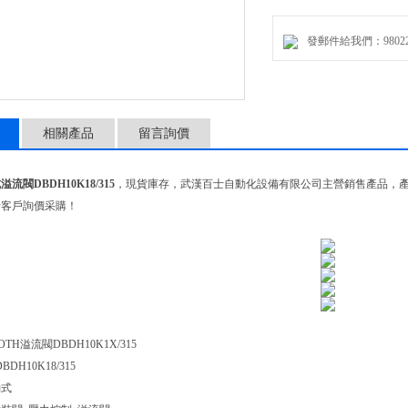
正常位置常閉
閥心滑閥閥座設計
發郵件給我們：9802274
連接類型擰入式插裝閥
直接 - 先導式直動式
插孔M35x1,5
公稱流量 [l/min]120.0
相關產品
留言詢價
驅動類型通過手動致動
調整選項旋鈕
油口G 1/2
流閥DBDH10K18/315
，現貨庫存，武漢百士自動化設備有限公司主營銷售產品，
密封材料NBR
老客戶詢價采購！
TH溢流閥DBDH10K1X/315
DBDH10K18/315
動式