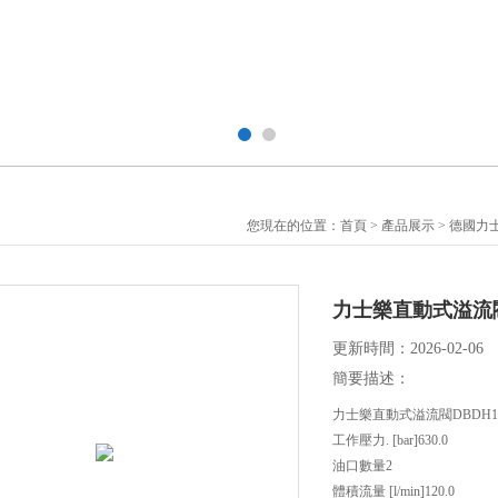
您現在的位置：
首頁
>
產品展示
>
德國力士
力士樂直動式溢流閥DB
更新時間：2026-02-06
簡要描述：
力士樂直動式溢流閥DBDH10K
工作壓力. [bar]630.0
油口數量2
體積流量 [l/min]120.0