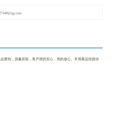
48@qq.com
產品實拍，原廠原裝，客戶買的安心，用的放心。常用產品現貨供