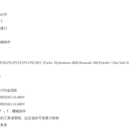
n]
50
 T
紋接口
機械操作
,HLPD,HVLP,HVLPD,HFC (Fuchs: Hydrotherm 46M,Renosafe 500,Petrofer: Ultra Safe 620,
1
OTH溢流閥
 DBDS6G1X/400V
 DBDS6G1A/400V
P → T，機械操作
內的工業液壓閥。設定值的可靠壓力限制
六角形