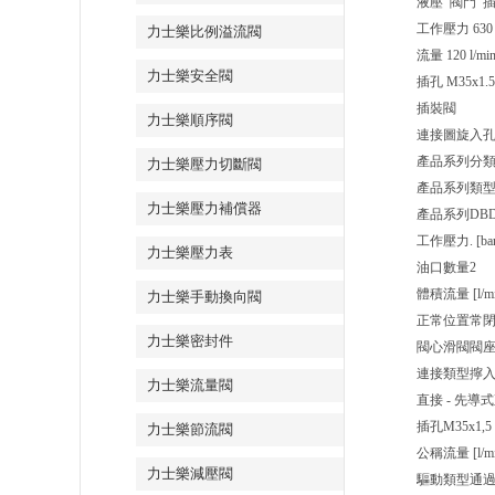
液壓 閥門 
工作壓力 630 ba
力士樂比例溢流閥
流量 120 l/min
力士樂安全閥
插孔 M35x1.5
插裝閥
力士樂順序閥
連接圖
旋入孔 
產品系列分
力士樂壓力切斷閥
產品系列類
力士樂壓力補償器
產品系列
DBD
工作壓力. [bar
力士樂壓力表
油口數量
2
體積流量 [l/mi
力士樂手動換向閥
正常位置
常
力士樂密封件
閥心滑閥
閥
連接類型
擰
力士樂流量閥
直接 - 先導式
插孔
M35x1,5
力士樂節流閥
公稱流量 [l/mi
力士樂減壓閥
驅動類型
通