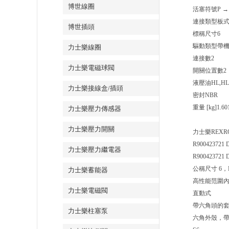
博世線圈
活塞符號
P →
連接類型
板
博世插頭
標稱尺寸
6
驅動類型
帶
力士樂線圈
連接數
2
力士樂電磁球閥
開關位置數
2
液壓油
HL,HL
力士樂接線盒/插頭
密封
NBR
重量 [kg]
1.60
力士樂壓力傳感器
力士樂壓力開關
力士樂REXRO
R900423721
力士樂壓力繼電器
R900423721
公稱尺寸 6，
力士樂蓄能器
高性能范圍
力士樂電磁閥
直動式
帶六角頭的
力士樂柱塞泵
六角外殼，