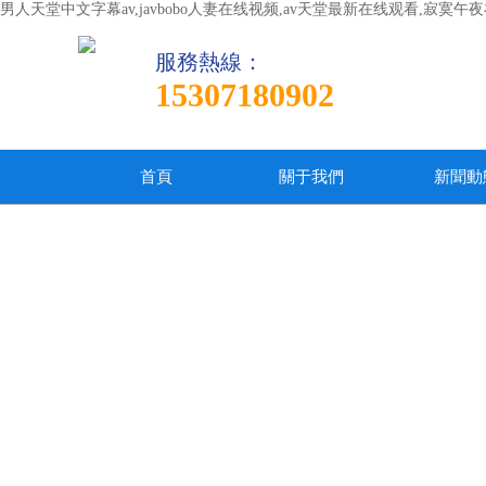
男人天堂中文字幕av,javbobo人妻在线视频,av天堂最新在线观看,
服務熱線：
15307180902
首頁
關于我們
新聞動