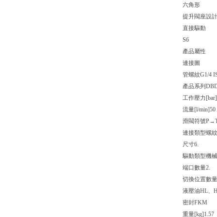
六角形
提升閥座設
直接驅動
S6
產品屬性
連接圖
管螺紋G1/4 IS
產品系列
DBD
工作壓力[bar]
流量[l/min]
50
滑閥符號
P→
連接類型
螺
尺寸
6.
驅動類型
機
端口數量
2.
切換位置數
液壓油
HL、
密封
FKM
重量[kg]
1.57