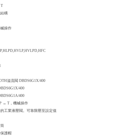
 T
式結構
機械操作
P,HLPD,HVLP,HVLPD,HFC
1
TH溢流閥 DBDS6G1X/400
 DBDS6G1X/400
 DBDS6G1A/400
P → T，機械操作
內的工業液壓閥。可靠限壓至設定值
套筒
帶保護帽