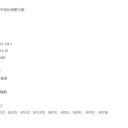
計中的比例壓力閥
O 228-1
.6-30
400
T
紋連接
械驅動
量
2.
HLP、HLPD、HVLP、HVLPD、HETG、HEES、HEPG、HFDU、HFDR