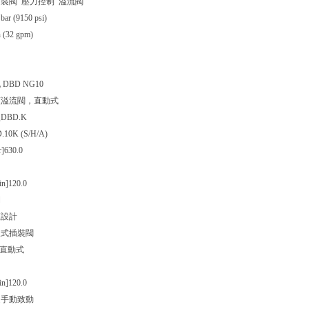
插裝閥 壓力控制 溢流閥
r (9150 psi)
 (32 gpm)
DBD NG10
類
溢流閥，直動式
型
DBD.K
.10K (S/H/A)
]
630.0
n]
120.0
閉
座設計
入式插裝閥
直動式
n]
120.0
過手動致動