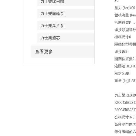
S6
力士樂比例閥
壓力 [bar]
400
力士樂齒輪泵
體積流量 [l/mi
活塞符號
P →
力士樂葉片泵
連接類型
螺
標稱尺寸
6
力士樂濾芯
驅動類型
帶
查看更多
連接數
2
開關位置數
2
液壓油
HL,HLP
密封
NBR
重量 [kg]
1.58
力士樂REXR
R900456823
R900456823
公稱尺寸 6，
高性能范圍
帶保護帽的