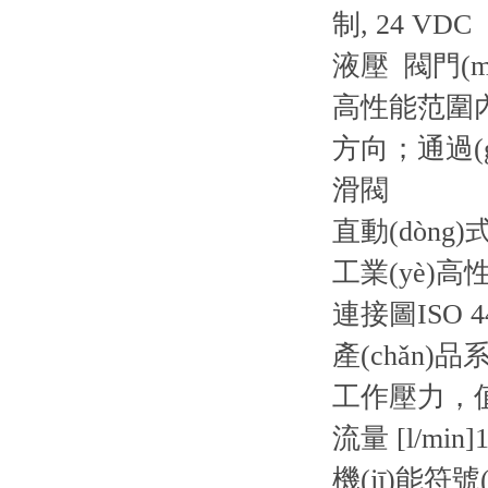
制, 24 VDC
液壓 閥門(
高性能范圍內(
方向；通過(gu
滑閥
直動(dòng)
工業(yè)
連接圖
ISO 4
產(chǎn)品
工作壓力，值 
流量 [l/min]
1
機(jī)能符號(