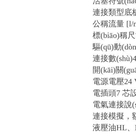
活塞符號(hào
連接類型
底
公稱流量 [l/m
標(biāo)稱
驅(qū)動(dò
連接數(shù)
開(kāi)關(g
電源電壓
24
電插頭
7 芯設
電氣連接說(s
連接
模擬，額
液壓油
HL、