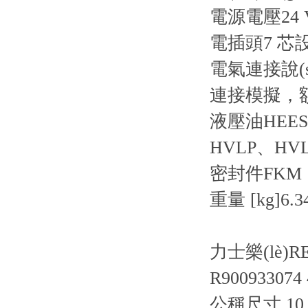
電源電壓
24
電插頭
7 芯設
電氣連接說(s
連接
模擬，額定
液壓油
HEE
HVLP、HV
密封件
FKM
重量 [kg]
6.3
力士樂(lè)R
R900933074
公稱尺寸 10, 