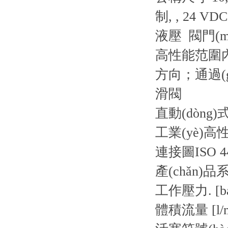
制, , 24 VDC
液壓 閥門(
高性能范圍內(
方向；通過(gu
滑閥
直動(dòng)
工業(yè)
連接圖
ISO 4
產(chǎn)品
工作壓力. [ba
體積流量 [l/m