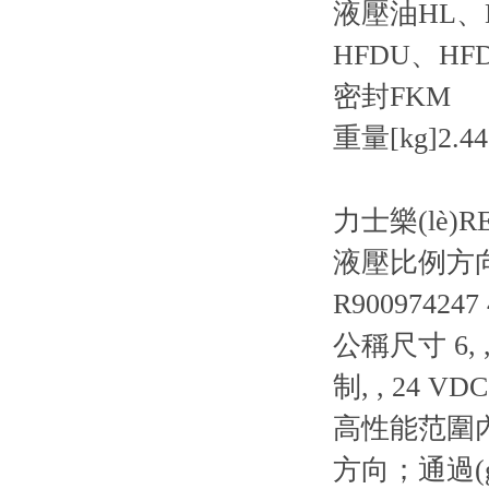
液壓油
HL、
HFDU、HF
密封
FKM
重量[kg]
2.44
力士樂(lè)R
液壓比例方向閥 
R900974247
公稱尺寸 6, ,
制, , 24 VDC
高性能范圍內(
方向；通過(gu