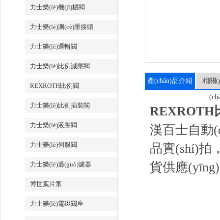
力士樂(lè)機(jī)械閥
力士樂(lè)測(cè)壓接頭
力士樂(lè)邏輯閥
力士樂(lè)比例減壓閥
產(chǎn)品介紹
相關(g
REXROTH比例閥
(ch
力士樂(lè)比例插裝閥
REXROTH比
力士樂(lè)液壓閥
漢百士自動(dò
力士樂(lè)伺服閥
品實(shí)
貨供應(yīn
力士樂(lè)過(guò)濾器
博世葉片泵
力士樂(lè)電磁閥座