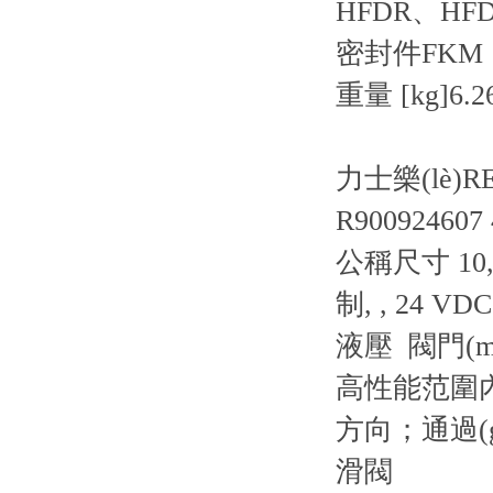
HFDR、HF
密封件
FKM
重量 [kg]
6.2
力士樂(lè)R
R900924607
公稱尺寸 10, 
制, , 24 VDC
液壓 閥門(
高性能范圍內(
方向；通過(gu
滑閥