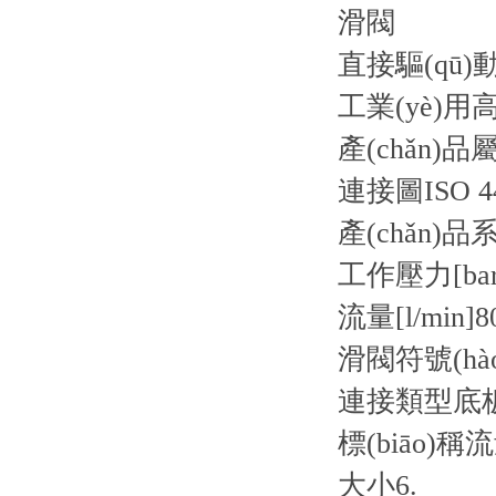
滑閥
直接驅(qū)動(
工業(yè)
產(chǎn)品
連接圖
ISO 4
產(chǎn)品
工作壓力[bar
流量[l/min]
8
滑閥符號(hào
連接類型
底
標(biāo)稱流量
大小
6.