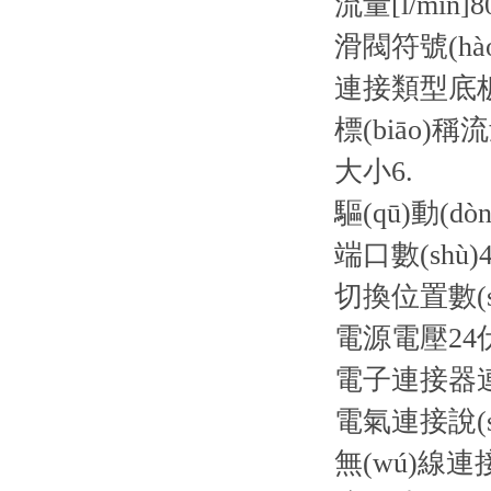
流量[l/min]
8
滑閥符號(hào
連接類型
底
標(biāo)稱流量
大小
6.
驅(qū)動(dò
端口數(shù)
4
切換位置數(s
電源電壓
2
電子連接器
電氣連接說(s
無(wú)線連