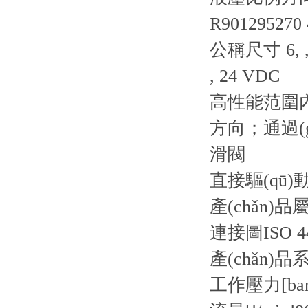
R901295270
公稱尺寸 6, ,
, 24 VDC
高性能范圍內(
方向；通過(gu
滑閥
直接驅(qū)動(
產(chǎn)品
連接圖
ISO 4
產(chǎn)品
工作壓力[bar