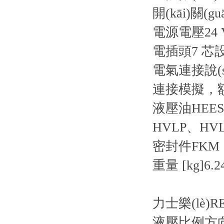
開(kāi)關(g
電源電壓
24
電插頭
7 芯設
電氣連接說(s
連接
模擬，額
液壓油
HEE
HVLP、HV
密封件
FKM
重量 [kg]
6.2
力士樂(lè)R
液壓比例方向閥 