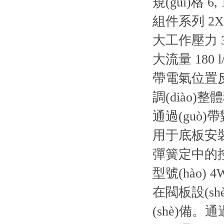
規(guī)格 6, 
組件系列 2X
大工作壓力 31
大流量 180 l/
帶電氣位置反
調(diào
通過(guò)
用于底板安裝：
彈簧定中的
型號(hào) 4WR
在閥板設(sh
(shè)備。