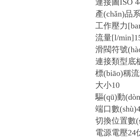
連接圖
ISO 4
產(chǎn)品
工作壓力[bar
流量[l/min]
1
滑閥符號(hào
連接類型
底
標(biāo)稱流量
大小
10
驅(qū)動(dò
端口數(shù)
4
切換位置數(s
電源電壓
2