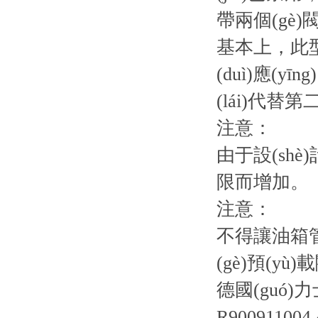
帶兩個(gè)閥
基本上，此型
(duì)應(
(lái)代替
注意：
由于設(shè
限而增加。
注意：
不得讓油箱管
(gè)預(yù
德國(guó)力
R900911004