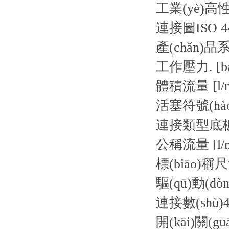
工業(yè)
連接圖
ISO 4
產(chǎn)品
工作壓力. [ba
體積流量 [l/m
活塞符號(hào
連接類型
底
公稱流量 [l/m
標(biāo)稱
驅(qū)動(dò
連接數(shù)
開(kāi)關(g