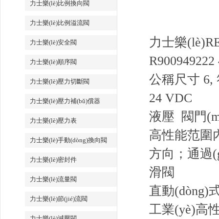
力士樂(lè)比例換向閥
力士樂(lè)比例溢流閥
力士樂(lè)R
力士樂(lè)安全閥
R900949222
力士樂(lè)順序閥
公稱尺寸 6, 
力士樂(lè)壓力切斷閥
24 VDC
力士樂(lè)壓力補(bǔ)償器
液壓 閥門(
力士樂(lè)壓力表
高性能范圍內(
力士樂(lè)手動(dòng)換向閥
方向；通過(gu
力士樂(lè)密封件
滑閥
力士樂(lè)流量閥
直動(dòng)
力士樂(lè)節(jié)流閥
工業(yè)
力士樂(lè)減壓閥