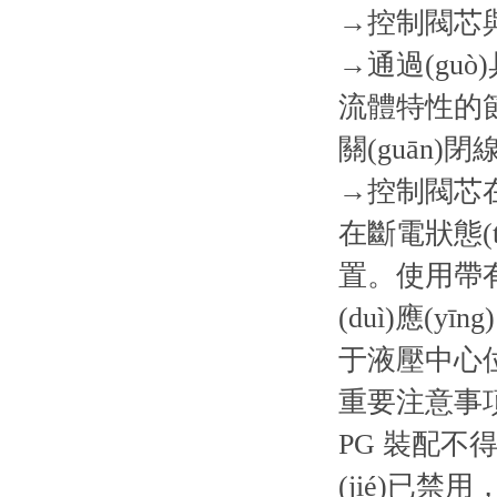
→控制閥芯與
→通過(guò)
流體特性的節(j
關(guān)閉
→控制閥芯
在斷電狀態(
置。使用帶有
(duì)應(y
于液壓中心
重要注意事項(
PG 裝配不得打
(jié)已禁用