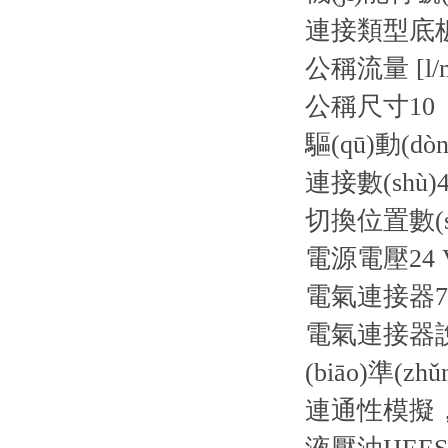
連接類型
底
公稱流量 [l/m
公稱尺寸
10
驅(qū)動(dò
連接數(shù)
切換位置數(s
電源電壓
24
電氣連接器
電氣連接器說(
(biāo)準(zhǔ
連通性
模擬，設