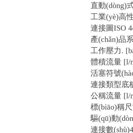
直動(dòng)
工業(yè)
連接圖
ISO 4
產(chǎn)品
工作壓力. [ba
體積流量 [l/m
活塞符號(hào
連接類型
底
公稱流量 [l/m
標(biāo)稱
驅(qū)動(dò
連接數(shù)