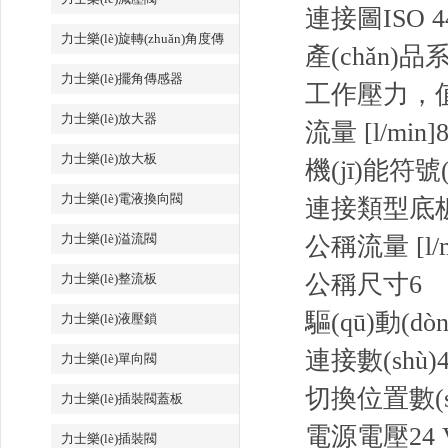
連接圖
ISO 4
力士樂(lè)旋轉(zhuǎn)角度傳
產(chǎn)品
感器
力士樂(lè)擺角傳感器
工作壓力，值 
力士樂(lè)放大器
流量 [l/min]
8
力士樂(lè)放大板
機(jī)能符號(
力士樂(lè)電液換向閥
連接類型
底
力士樂(lè)溢流閥
公稱流量 [l/m
公稱尺寸
6
力士樂(lè)整流板
驅(qū)動(dò
力士樂(lè)液壓鎖
連接數(shù)
力士樂(lè)單向閥
切換位置數(s
力士樂(lè)插裝閥蓋板
電源電壓
24
力士樂(lè)插裝閥