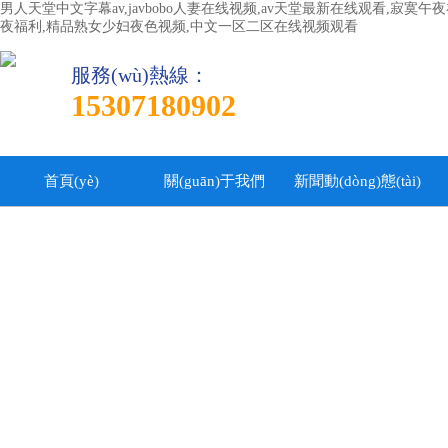
男人天堂中文字幕av,javbobo人妻在线视频,av天堂最新在线观看,寂
夜福利,精品熟女少妇夜色视频,中文一区二区在线视频观看
服務(wù)熱線：
15307180902
首頁(yè)
關(guān)于我們
新聞動(dòng)態(tài)