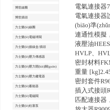
電氣連接器
博世線圈
電氣連接器說(
博世插頭
(biāo)準(zhǔ
力士樂(lè)線圈
連通性
模擬，設
力士樂(lè)電磁球閥
液壓油
HEE
力士樂(lè)接線盒/插頭
HVLP、HV
力士樂(lè)壓力傳感器
密封材料
FK
力士樂(lè)壓力開(kāi)關(guān)
重量 [kg]
2.4
力士樂(lè)壓力繼電器
密封套件R9610
力士樂(lè)蓄能器
插入式接頭R900
力士樂(lè)電磁閥
匹配連接器，7 針
力士樂(lè)柱塞泵
放大器R900979