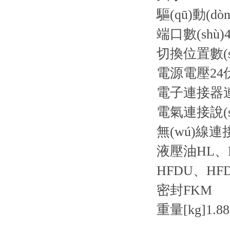
驅(qū)動(dò
端口數(shù)
4
切換位置數(s
電源電壓
2
電子連接器
電氣連接說(s
無(wú)線連
液壓油
HL、
HFDU、HF
密封
FKM
重量[kg]
1.88