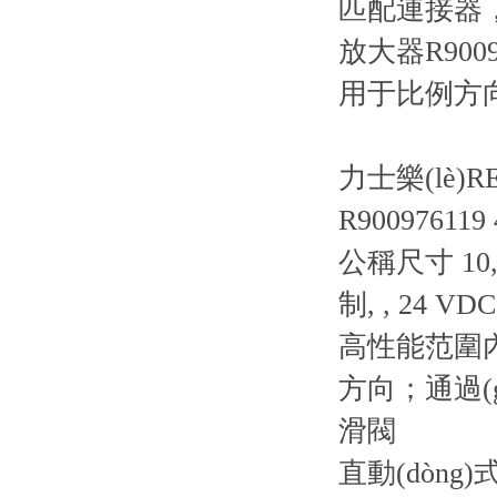
匹配連接器，7 針
放大器R900979
用于比例方向
力士樂(lè)R
R900976119
公稱尺寸 10, 
制, , 24 VDC
高性能范圍內(
方向；通過(gu
滑閥
直動(dòng)