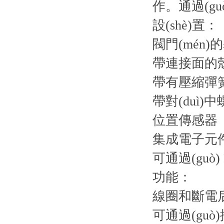
作。通過(g
設(shè)置：
閥門(mén)
帶連接面的
帶有壓縮彈
帶對(duì)
位置傳感器
集成電子元
可通過(guò) 
功能：
線圈和斷電
可通過(gu