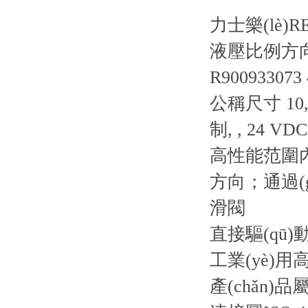
力士樂(lè)R
液壓比例方向閥 
R900933073
公稱尺寸 10, 
制, , 24 VDC
高性能范圍內(
方向；通過(gu
滑閥
直接驅(qū)動(
工業(yè)
產(chǎn)品