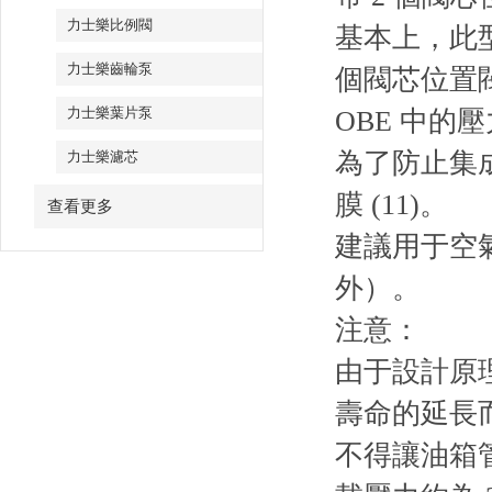
力士樂比例閥
基本上，此
力士樂齒輪泵
個閥芯位置閥
力士樂葉片泵
OBE 中的壓
為了防止集成
力士樂濾芯
膜 (11)。
查看更多
建議用于空
外）。
注意：
由于設計原理
壽命的延長而
不得讓油箱