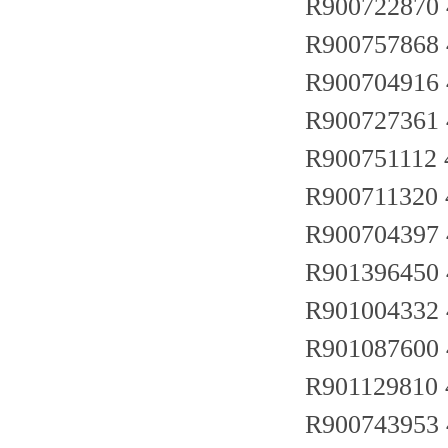
R900722870
R90075786
R90070491
R900727361
R900751112
R90071132
R90070439
R901396450
R901004332
R901087600
R901129810
R90074395