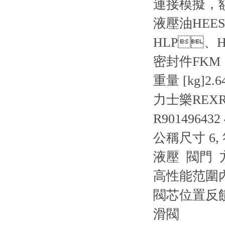
連接
模擬
液壓油
HEE
HLP、H
密封件
FKM
重量 [kg]
2.6
力士樂REXR
R901496432
公稱尺寸 6,
液壓 閥門
高性能范圍內
閥芯位置反饋實
滑閥