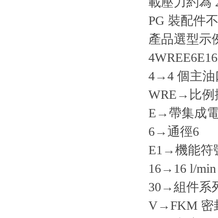
載壓力約為 2 ba
PG 裝配件不得
產品選型示
4WREE6E16-
4→4 個主油
WRE→比
E→帶集成電子
6→通徑6
E1→機能符
16→16 l/min（
30→組件系列
V→FKM 