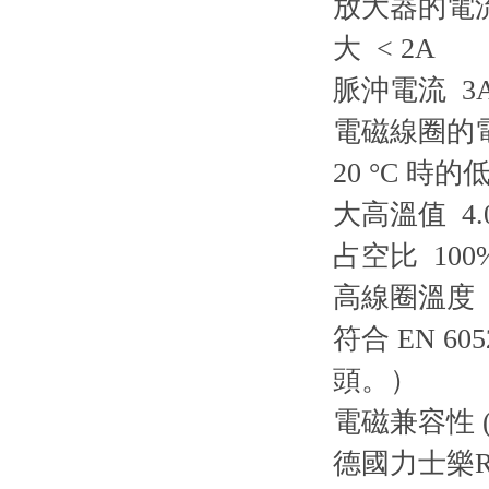
放大器的電
大 < 2A
脈沖電流 3
電磁線圈的
20 °C 時的
大高溫值 4.
占空比 100
高線圈溫度 1
符合 EN 
頭。）
電磁兼容性 (E
德國力士樂R