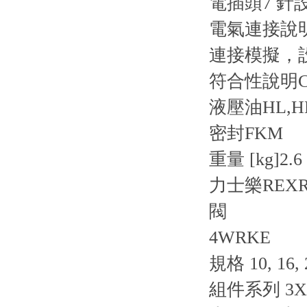
電插頭
7 針設
電氣連接說
連接
模擬，設
符合性說明
液壓油
HL,H
密封
FKM
重量 [kg]
2.6
力士樂REX
閥
4WRKE
規格 10, 16, 2
組件系列 3X