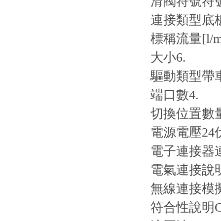
滑閥符號
符
連接類型
底
標稱流量[l/m
大小
6.
驅動類型
帶
端口數
4.
切換位置數
電源電壓
2
電子連接器
電氣連接說
無線連接
模
符合性說明