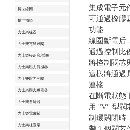
集成電子元
博世線圈
可通過橡膠
博世插頭
功能
力士樂線圈
線圈斷電后
力士樂電磁球閥
通過控制比例
力士樂接線盒/插頭
將控制閥芯
力士樂壓力傳感器
這樣將通過具
力士樂壓力開關
連接
力士樂壓力繼電器
在斷電狀態下
力士樂蓄能器
用 "V"
力士樂電磁閥
制環關閉時
力士樂柱塞泵
帶 2 個閥