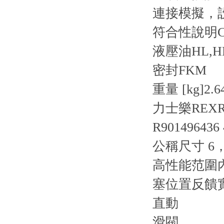
連接
模擬，設
符合性說明
液壓油
HL,H
密封
FKM
重量 [kg]
2.6
力士樂REXR
R901496436
公稱尺寸 6
高性能范圍
塞位置反饋
直動
滑閥