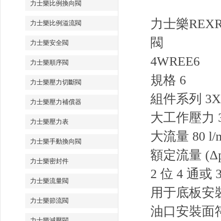
力士樂比例換向閥
力士樂REX
力士樂比例溢流閥
閥
力士樂安全閥
4WREE6
力士樂順序閥
規格 6
力士樂壓力切斷閥
組件系列 3X
力士樂壓力補償器
大工作壓力 35
力士樂壓力表
大流量 80 l/
力士樂手動換向閥
額定流量 (Δp = 
力士樂密封件
2 位 4 通或 
力士樂流量閥
用于底板安
力士樂節流閥
油口安裝面符合 I
力士樂減壓閥