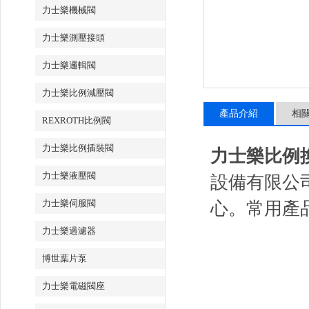
力士樂機械閥
力士樂測壓接頭
力士樂邏輯閥
力士樂比例減壓閥
產品介紹
相
REXROTH比例閥
力士樂比例插裝閥
力士樂比例換向閥
力士樂液壓閥
設備有限公司主
力士樂伺服閥
心。常用
力士樂過濾器
博世葉片泵
力士樂電磁閥座