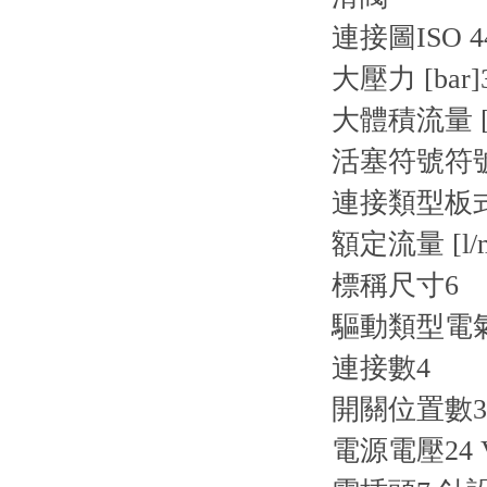
連接圖
ISO 4
大壓力 [bar]
大體積流量 [l
活塞符號
符號
連接類型
板
額定流量 [l/m
標稱尺寸
6
驅動類型
電
連接數
4
開關位置數
3
電源電壓
24