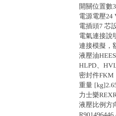
開關位置數
3
電源電壓
24
電插頭
7 芯設
電氣連接說
連接
模擬，額
液壓油
HEE
HLPD、HV
密封件
FKM
重量 [kg]
2.6
力士樂REXR
液壓比例方向閥 
R901496446