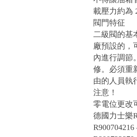
載壓力約為 2 ba
閥門特征
二級閥的基
廠預設的
內進行調節
修。必
由的人員執行
注意！
零電位更改可
德國力士樂R
R90070421