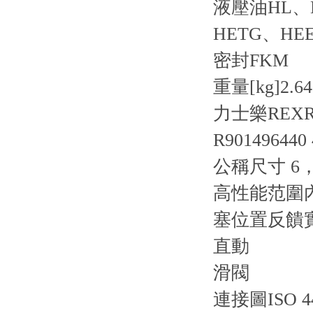
液壓油
HL、
HETG、HE
密封
FKM
重量[kg]
2.64
力士樂REXR
R901496440
公稱尺寸 6
高性能范圍內
塞位置反饋
直動
滑閥
連接圖
ISO 4