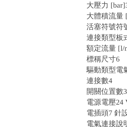
大壓力 [bar]
大體積流量 [l
活塞符號
符號
連接類型
板
額定流量 [l/m
標稱尺寸
6
驅動類型
電
連接數
4
開關位置數
3
電源電壓
24
電插頭
7 針設
電氣連接說