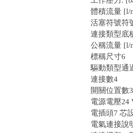
工作壓力. [ba
體積流量 [l/m
活塞符號
符號
連接類型
底
公稱流量 [l/m
標稱尺寸
6
驅動類型
通
連接數
4
開關位置數
3
電源電壓
24
電插頭
7 芯設
電氣連接說