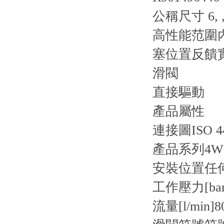
公稱尺寸 6, 
高性能范圍內
塞位置反饋
滑閥
直接驅動
產品屬性
連接圖
ISO 4
產品系列
4W
安裝位置
任
工作壓力[bar
流量[l/min]
8