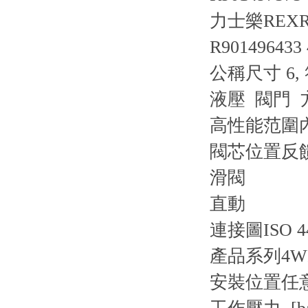
力士樂REXR
R901496433
公稱尺寸 6,
液壓 閥門
高性能范圍
閥芯位置反
滑閥
直動
連接圖
ISO 4
產品系列
4W
安裝位置
任