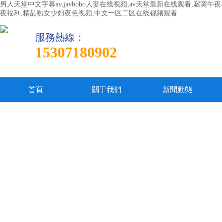
男人天堂中文字幕av,javbobo人妻在线视频,av天堂最新在线观看,寂
夜福利,精品熟女少妇夜色视频,中文一区二区在线视频观看
服務熱線：
15307180902
首頁
關于我們
新聞動態