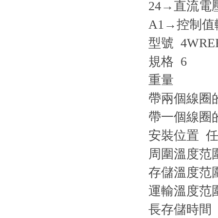
24→直流電壓
A1→控制值輸入
型號 4WRE
規格 6
重量
帶兩個線圈的閥
帶一個線圈的閥
安裝位置 
周圍溫度范圍 -
存儲溫度范圍含
運輸溫度范圍 -
長存儲時間 1