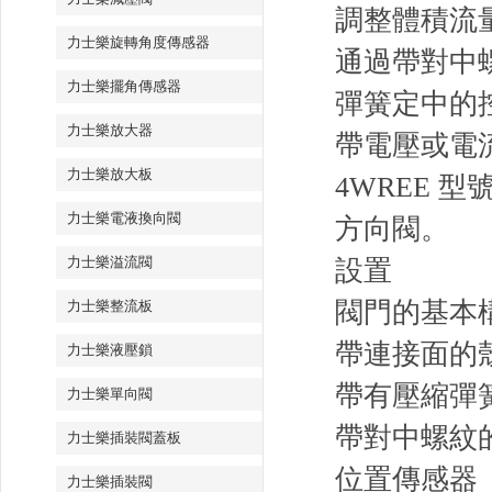
調整體積流
力士樂旋轉角度傳感器
通過帶對中
力士樂擺角傳感器
彈簧定中的
力士樂放大器
帶電壓或電流輸
力士樂放大板
4WREE 
力士樂電液換向閥
方向閥。
力士樂溢流閥
設置
閥門的基本
力士樂整流板
帶連接面的
力士樂液壓鎖
帶有壓縮彈
力士樂單向閥
帶對中螺紋
力士樂插裝閥蓋板
位置傳感器
力士樂插裝閥