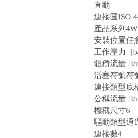
直動
連接圖
ISO 4
產品系列
4W
安裝位置
任
工作壓力. [ba
體積流量 [l/m
活塞符號
符
連接類型
底
公稱流量 [l/m
標稱尺寸
6
驅動類型
通
連接數
4