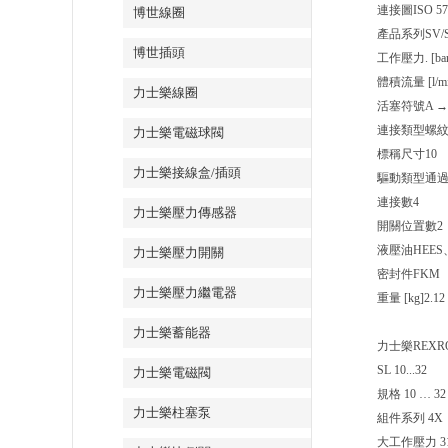
連接圖
ISO 57
博世線圈
產品系列
SV/S
博世插頭
工作壓力. [bar
體積流量 [l/mi
力士樂線圈
活塞符號
A →
連接類型
螺
力士樂電磁球閥
標稱尺寸
10
力士樂接線盒/插頭
驅動類型
通
連接數
4
力士樂壓力傳感器
開關位置數
2
液壓油
HEE
力士樂壓力開關
密封件
FKM
力士樂壓力繼電器
重量 [kg]
2.12
力士樂蓄能器
力士樂REX
SL 10...32
力士樂電磁閥
規格 10 … 32
力士樂柱塞泵
組件系列 4X
大工作壓力 315