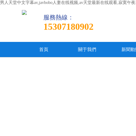
男人天堂中文字幕av,javbobo人妻在线视频,av天堂最新在线观看,
服務熱線：
15307180902
首頁
關于我們
新聞動