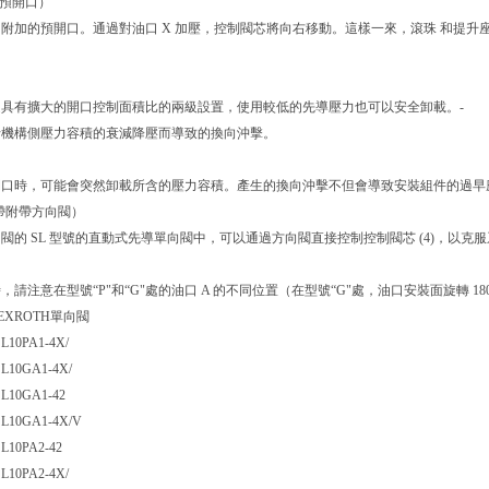
帶預開口）
附加的預開口。通過對油口 X 加壓，控制閥芯將向右移動。這樣一來，滾珠 和提升
具有擴大的開口控制面積比的兩級設置，使用較低的先導壓力也可以安全卸載。‐
行機構側壓力容積的衰減降壓而導致的換向沖擊。
開口時，可能會突然卸載所含的壓力容積。產生的換向沖擊不但會導致安裝組件的過早
（帶附帶方向閥）
閥的 SL 型號的直動式先導單向閥中，可以通過方向閥直接控制控制閥芯 (4)，以
請注意在型號“P"和“G"處的油口 A 的不同位置（在型號“G"處，油口安裝面旋轉 18
EXROTH單向閥
SL10PA1-4X/
SL10GA1-4X/
SL10GA1-42
SL10GA1-4X/V
SL10PA2-42
SL10PA2-4X/