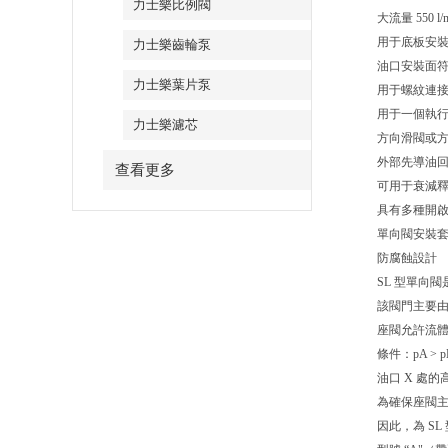
力士樂比例閥
大流量 550 l/
用于底板安
力士樂齒輪泵
油口安裝面符合 ISO
力士樂葉片泵
用于螺紋連
用于一個執
力士樂濾芯
方向滑閥或
外部先導油
查看更多
可用于衰減
具有多種開
單向閥安裝
防腐蝕設計
SL 型單向
該閥門主要由
座閥允許流體
條件：pA >
油口 X 處
為確保座閥
因此，為 SL