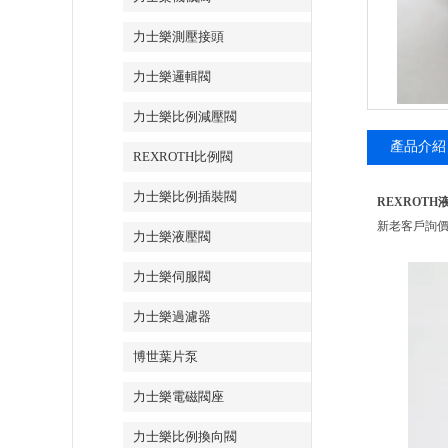
力士樂測壓接頭
力士樂邏輯閥
力士樂比例減壓閥
產品介紹
REXROTH比例閥
力士樂比例插裝閥
REXROTH液
新老客戶詢
力士樂液壓閥
力士樂伺服閥
力士樂過濾器
博世葉片泵
力士樂電磁閥座
力士樂比例換向閥