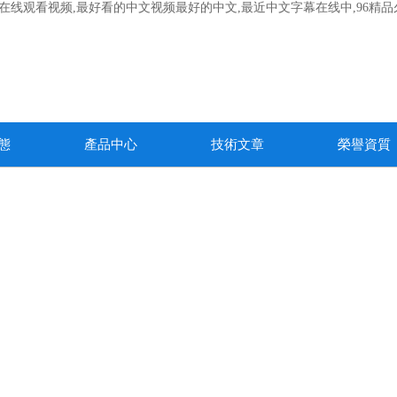
寂寞午夜在线观看视频,最好看的中文视频最好的中文,最近中文字幕在线中,9
態
產品中心
技術文章
榮譽資質