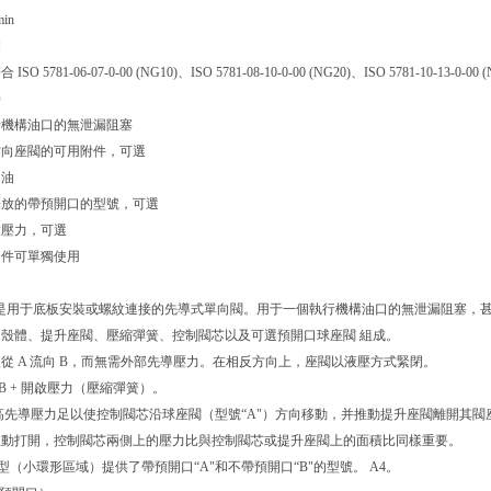
min
裝
 5781-06-07-0-00 (NG10)、ISO 5781-08-10-0-00 (NG20)、ISO 5781-10-13-0-00 (
接
行機構油口的無泄漏阻塞
方向座閥的可用附件，可選
回油
釋放的帶預開口的型號，可選
啟壓力，可選
套件可單獨使用
閥是用于底板安裝或螺紋連接的先導式單向閥。用于一個執行機構油口的無泄漏阻塞，
殼體、提升座閥、壓縮彈簧、控制閥芯以及可選預開口球座閥 組成。
從 A 流向 B，而無需外部先導壓力。在相反方向上，座閥以液壓方式緊閉。
 pB + 開啟壓力（壓縮彈簧）。
的高先導壓力足以使控制閥芯沿球座閥（型號“A"）方向移動，并推動提升座閥離開其
主動打開，控制閥芯兩側上的壓力比與控制閥芯或提升座閥上的面積比同樣重要。
 型（小環形區域）提供了帶預開口“A"和不帶預開口“B"的型號。 A4。