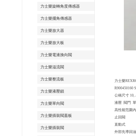
力士樂旋轉角度傳感器
力士樂擺角傳感器
力士樂放大器
力士樂放大板
力士樂電液換向閥
力士樂溢流閥
力士樂整流板
力士樂REXRO
R900450160 
力士樂液壓鎖
公稱尺寸 10,
液壓 閥門 
力士樂單向閥
高性能范圍
力士樂插裝閥蓋板
止回閥
直動式
力士樂插裝閥
外部先導回