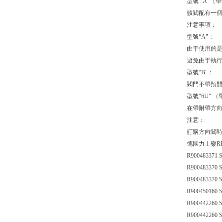
型號 “A"（
該閥配有一個
注意事項：
型號“A"：
由于使用的是
避免由于執
型號“B"：
閥門不帶預
型號“6U" 
在帶附帶方向
注意：
訂購方向閥時，
德國力士樂R
R900483371 
R900483370 
R900483370 
R900450160 
R900442260 
R900442260 