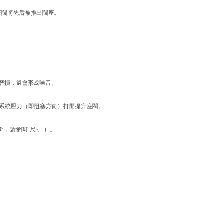
座閥將先后被推出閥座。
磨損，還會形成噪音。
克服系統壓力（即阻塞方向）打開提升座閥。
0°，請參閱“尺寸"）。