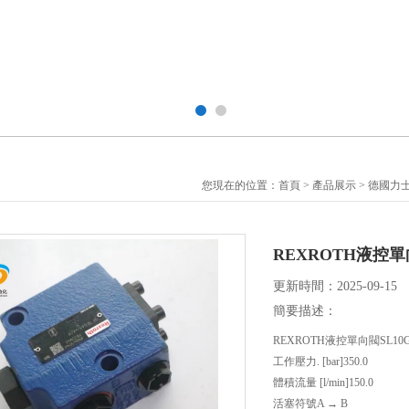
您現在的位置：
首頁
>
產品展示
>
德國力士
REXROTH液控單向
更新時間：2025-09-15
簡要描述：
REXROTH液控單向閥SL10G
工作壓力. [bar]350.0
體積流量 [l/min]150.0
活塞符號A → B