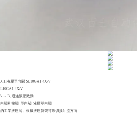
TH液壓單向閥 SL10GA1-4X/V
SL10GA1-4X/V
 A → B, 通過液壓致動
單向閥和梭閥 單向閥 液壓單向閥
內的工業液壓閥。根據液壓符號可靠切換油流方向
油