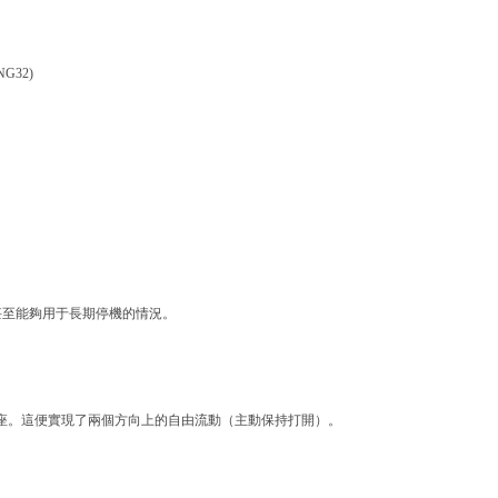
NG32)
甚至能夠用于長期停機的情況。
閥座。這便實現了兩個方向上的自由流動（主動保持打開）。