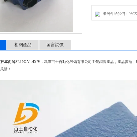
連接類型螺紋接口
標稱尺寸10
發郵件給我們：9802274
驅動類型通過液壓致動
連接數4
開關位置數2
相關產品
留言詢價
控單向閥SL10GA1-4X/V
，武漢百士自動化設備有限公司主營銷售產品，產品實拍，
價采購！