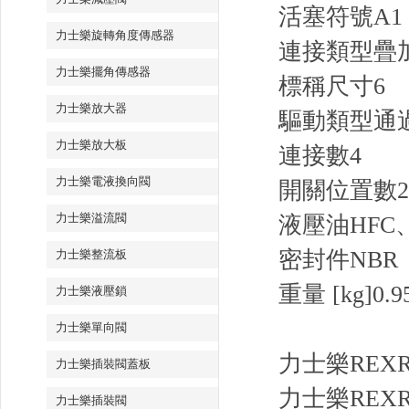
活塞符號
A1
力士樂旋轉角度傳感器
連接類型
疊
力士樂擺角傳感器
標稱尺寸
6
力士樂放大器
驅動類型
通
力士樂放大板
連接數
4
力士樂電液換向閥
開關位置數
2
力士樂溢流閥
液壓油
HFC
密封件
NBR
力士樂整流板
重量 [kg]
0.9
力士樂液壓鎖
力士樂單向閥
力士樂REX
力士樂插裝閥蓋板
力士樂RE
力士樂插裝閥