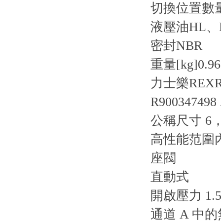
切換位置數
液壓油
HL、
密封
NBR
重量[kg]
0.96
力士樂REXR
R900347498 
公稱尺寸 6，
高性能范圍
座閥
直動式
開啟壓力 1.5 
通道 A 中