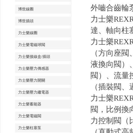
外嚙合齒輪
博世線圈
力士樂RE
博世插頭
達、軸向柱
力士樂線圈
力士樂REX
力士樂電磁球閥
（方向座閥
力士樂接線盒/插頭
液換向閥）
力士樂壓力傳感器
閥）、流量
力士樂壓力開關
（插裝閥、
力士樂壓力繼電器
力士樂RE
力士樂蓄能器
閥，比例換
力士樂電磁閥
力控制閥（
力士樂柱塞泵
（直動式高