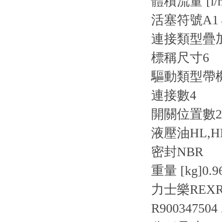
體積流量 [l/m
活塞符號
A1
連接類型
疊
標稱尺寸
6
驅動類型
帶
連接數
4
開關位置數
2
液壓油
HL,H
密封
NBR
重量 [kg]
0.9
力士樂REXR
R900347504 