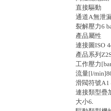
直接驅動
通道A無泄
裂解壓力6 ba
產品屬性
連接圖
ISO 4
產品系列
Z2
工作壓力[bar
流量[l/min]
8
滑閥符號
A1
連接類型
疊
大小
6.