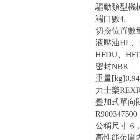
驅動類型
機
端口數
4.
切換位置數
液壓油
HL、
HFDU、HF
密封
NBR
重量[kg]
0.94
力士樂REXR
疊加式單向閥 Z
R900347500 
公稱尺寸 6，
高性能范圍