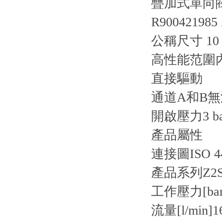
疊加式單向閥 Z
R900421985 
公稱尺寸 10
高性能范圍
直接驅動
通道A和B
開啟壓力3 ba
產品屬性
連接圖
ISO 4
產品系列
Z2
工作壓力[bar
流量[l/min]
1