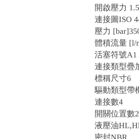
開啟壓力 1.5 
連接圖
ISO 4
壓力 [bar]
35
體積流量 [l/m
活塞符號
A1
連接類型
疊
標稱尺寸
6
驅動類型
帶
連接數
4
開關位置數
2
液壓油
HL,H
密封
NBR