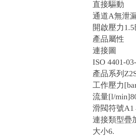
直接驅動
通道A無泄
開啟壓力1.5
產品屬性
連接圖
ISO 4401-03
產品系列
Z2
工作壓力[bar
流量[l/min]
8
滑閥符號
A1
連接類型
疊
大小
6.