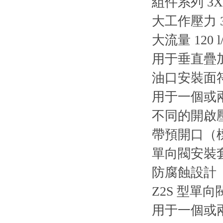
組件系列 3X
大工作壓力 31
大流量 120 l/
用于垂直疊
油口安裝面符合 IS
用于一個或
不同的開啟
帶預開口（
單向閥安裝
防腐蝕設計
Z2S 型
用于一個或