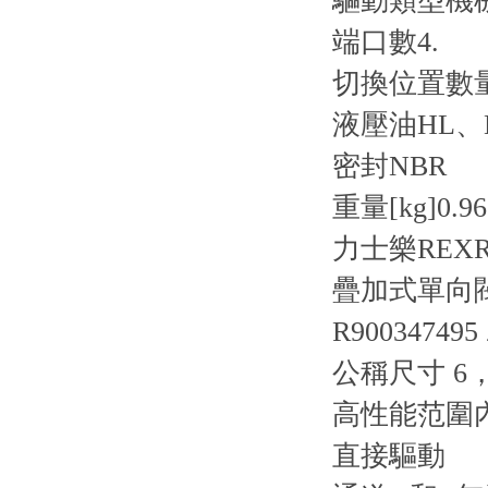
驅動類型
機
端口數
4.
切換位置數
液壓油
HL、
密封
NBR
重量[kg]
0.96
力士樂REXR
疊加式單向閥 Z
R900347495 
公稱尺寸 6，
高性能范圍
直接驅動