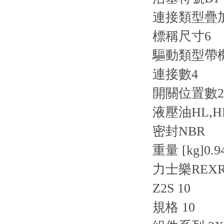
連接類型
疊
標稱尺寸
6
驅動類型
帶
連接數
4
開關位置數
2
液壓油
HL,H
密封
NBR
重量 [kg]
0.9
力士樂REX
Z2S 10
規格 10