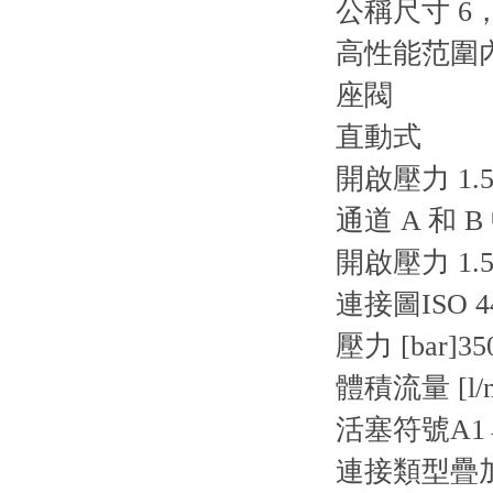
公稱尺寸 6，
高性能范圍
座閥
直動式
開啟壓力 1.5 
通道 A 和 
開啟壓力 1.5 
連接圖
ISO 4
壓力 [bar]
35
體積流量 [l/m
活塞符號
A1
連接類型
疊