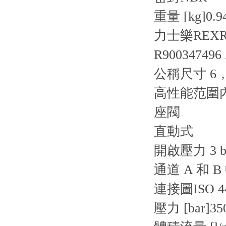
重量 [kg]
0.9
力士樂REXR
R900347496 
公稱尺寸 6，
高性能范圍
座閥
直動式
開啟壓力 3 b
通道 A 和 
連接圖
ISO 4
壓力 [bar]
35