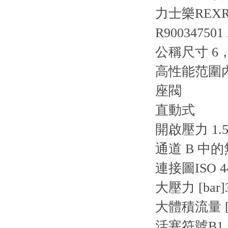
力士樂REXR
R900347501 
公稱尺寸 6，
高性能范圍
座閥
直動式
開啟壓力 1.5 
通道 B 中
連接圖
ISO 4
大壓力 [bar]
大體積流量 [l
活塞符號
B1