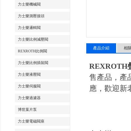
力士樂機械閥
力士樂測壓接頭
力士樂邏輯閥
力士樂比例減壓閥
產品介紹
相
REXROTH比例閥
力士樂比例插裝閥
REXROTH疊
力士樂液壓閥
售產品，產
力士樂伺服閥
應，歡迎新
力士樂過濾器
博世葉片泵
力士樂電磁閥座