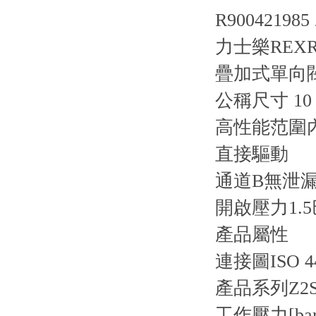
R900421985 
力士樂REXR
疊加式單向閥 Z
公稱尺寸 10
高性能范圍
直接驅動
通道B無泄
開啟壓力1.5
產品屬性
連接圖
ISO 4
產品系列
Z2
工作壓力[bar