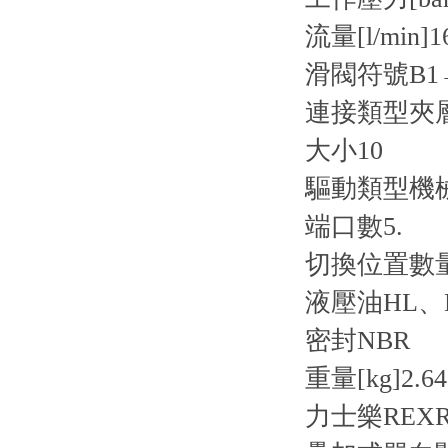
流量[l/min]
1
滑閥符號
B1
連接類型
夾
大小
10
驅動類型
機
端口數
5.
切換位置數
液壓油
HL、
密封
NBR
重量[kg]
2.64
力士樂REXR