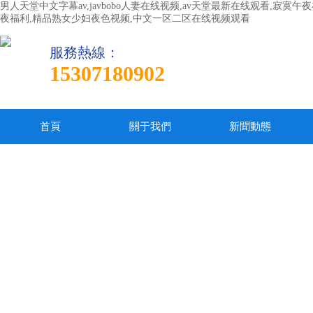
男人天堂中文字幕av,javbobo人妻在线视频,av天堂最新在线观看,寂
夜福利,精品熟女少妇夜色视频,中文一区二区在线视频观看
服務熱線：
15307180902
首頁
關于我們
新聞動態