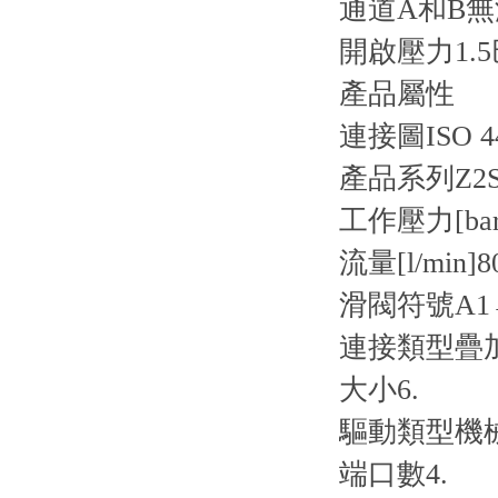
通道A和B
開啟壓力1.5
產品屬性
連接圖
ISO 4
產品系列
Z2
工作壓力[bar
流量[l/min]
8
滑閥符號
A1
連接類型
疊
大小
6.
驅動類型
機
端口數
4.