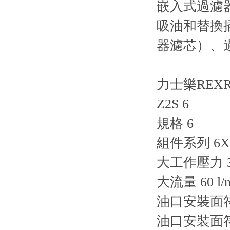
嵌入式過濾
吸油和替換
器濾芯）、
力士樂REX
Z2S 6
規格 6
組件系列 6X
大工作壓力 31
大流量 60 l/
油口安裝面符合
油口安裝面符合 