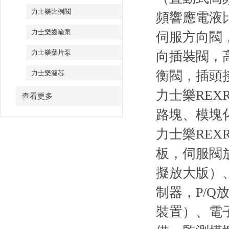
力士樂比例閥
頻響應電液
力士樂齒輪泵
伺服方向閥
力士樂葉片泵
向插裝閥，
衡閥，插頭
力士樂濾芯
力士樂RE
查看更多
路塊、模塊
力士樂RE
板，伺服閥
擬放大版）
制器，P/
裝置）、電