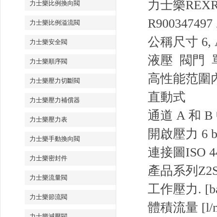
力士樂REXR
力士樂比例換向閥
R900347497 
力士樂比例溢流閥
公稱尺寸 6, 
力士樂安全閥
液壓 閥門 單
力士樂順序閥
高性能范圍
力士樂壓力切斷閥
直動式
力士樂壓力補償器
通道 A 和 
力士樂壓力表
開啟壓力 6 b
力士樂手動換向閥
連接圖
ISO 4
力士樂密封件
產品系列
Z2
力士樂流量閥
工作壓力. [ba
力士樂節流閥
體積流量 [l/m
力士樂減壓閥