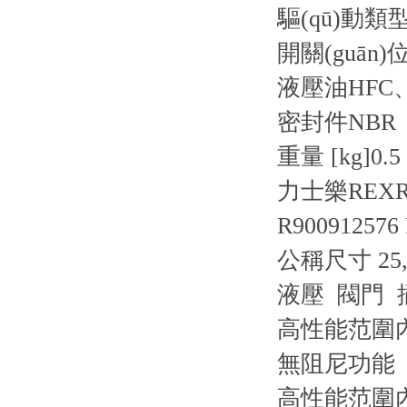
驅(qū)動類
開關(guān)位
液壓油
HFC
密封件
NBR
重量 [kg]
0.5
力士樂REXR
R900912576
公稱尺寸 25
液壓 閥門 
高性能范圍內
無阻尼功能
高性能范圍內(