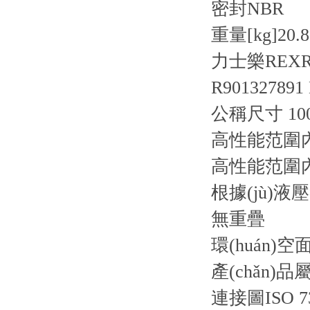
密封
NBR
重量[kg]
20.8
力士樂REX
R901327891
公稱尺寸 10
高性能范圍內
高性能范圍內(
根據(jù)
無重疊
環(huán)空
產(chǎn)品
連接圖
ISO 7