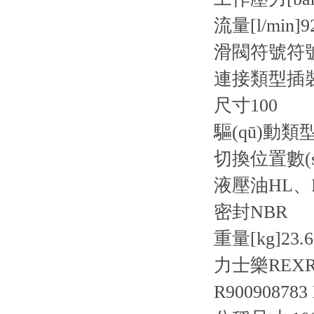
流量[l/min]
9
滑閥符號
符
連接類型
插
尺寸
100
驅(qū)動類
切換位置數(s
液壓油
HL、
密封
NBR
重量[kg]
23.
力士樂REX
R900908783