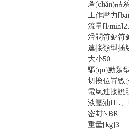
產(chǎn)品
工作壓力[bar
流量[l/min]
2
滑閥符號
符號
連接類型
插
大小
50
驅(qū)動類
切換位置數(s
電氣連接說
液壓油
HL、
密封
NBR
重量[kg]
3