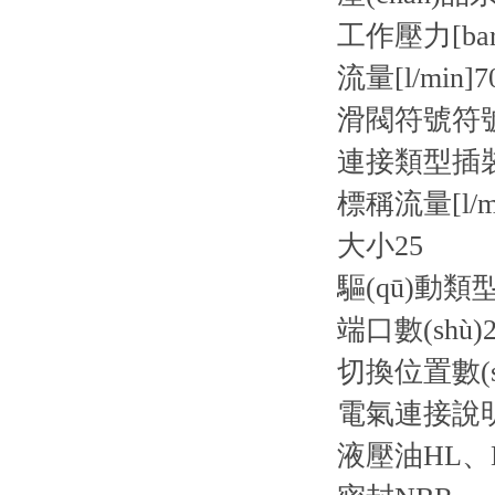
工作壓力[bar
流量[l/min]
7
滑閥符號
符
連接類型
插
標稱流量[l/m
大小
25
驅(qū)動類
端口數(shù)
2
切換位置數(s
電氣連接說
液壓油
HL、