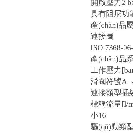
開啟壓力2 ba
具有阻尼功
產(chǎn)品
連接圖
ISO 7368-06
產(chǎn)品
工作壓力[bar
滑閥符號
A
連接類型
插
標稱流量[l/m
小
16
驅(qū)動類