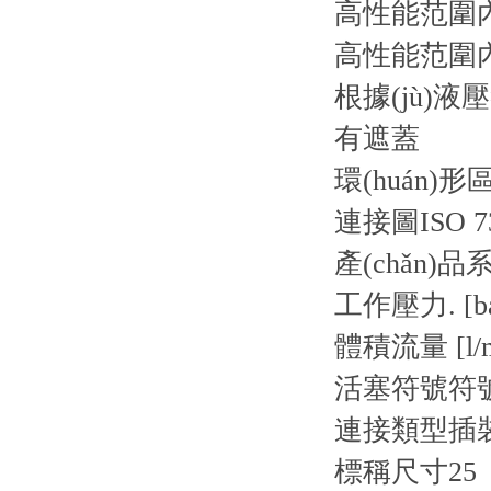
高性能范圍內
高性能范圍內(
根據(jù)
有遮蓋
環(huán)形區
連接圖
ISO 7
產(chǎn)品
工作壓力. [ba
體積流量 [l/m
活塞符號
符號
連接類型
插
標稱尺寸
25