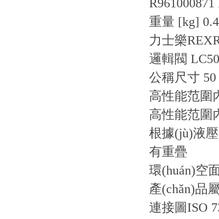
R961000871
重量 [kg] 0.4
力士樂REXR
邏輯閥 LC50
公稱尺寸 5
高性能范圍內
高性能范圍內(
根據(jù)
有重疊
環(huán)空
產(chǎn)品
連接圖
ISO 7