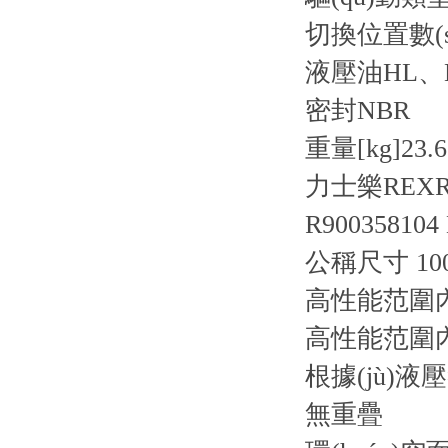
切換位置數(s
液壓油
HL、
密封
NBR
重量[kg]
23.
力士樂REX
R900358104
公稱尺寸 10
高性能范圍內
高性能范圍內(
根據(jù)
無重疊