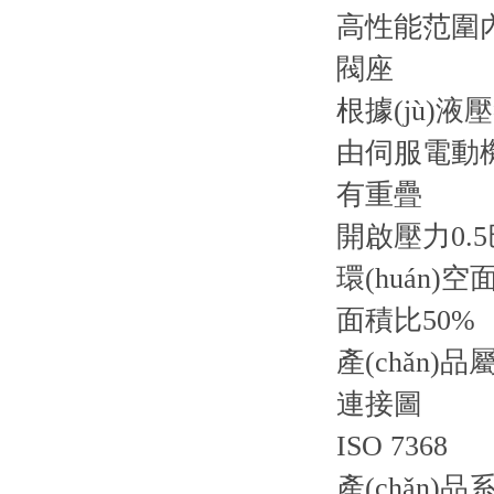
高性能范圍內(
閥座
根據(jù)
由伺服電動
有重疊
開啟壓力0.5
環(huán)空
面積比50%
產(chǎn)品
連接圖
ISO 7368
產(chǎn)品