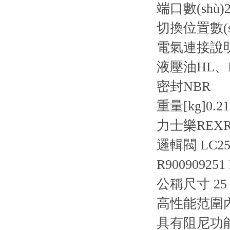
端口數(shù)
2
切換位置數(s
電氣連接說
液壓油
HL、
密封
NBR
重量[kg]
0.21
力士樂REXR
邏輯閥 LC25
R900909251
公稱尺寸 2
高性能范圍內
具有阻尼功