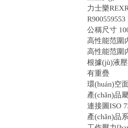
力士樂REX
R900559553
公稱尺寸 10
高性能范圍內
高性能范圍內(
根據(jù)
有重疊
環(huán)空
產(chǎn)品
連接圖
ISO 7
產(chǎn)品
工作壓力[bar