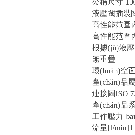
公稱尺寸 10
液壓閥插裝
高性能范圍內
高性能范圍內(
根據(jù)
無重疊
環(huán)空
產(chǎn)品
連接圖
ISO 7
產(chǎn)品
工作壓力[bar
流量[l/min]
1