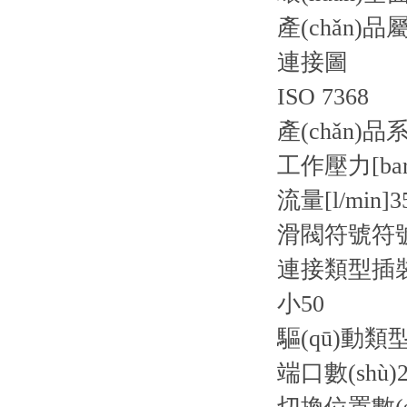
產(chǎn)品
連接圖
ISO 7368
產(chǎn)品
工作壓力[bar
流量[l/min]
3
滑閥符號
符號
連接類型
插
小
50
驅(qū)動類
端口數(shù)
2