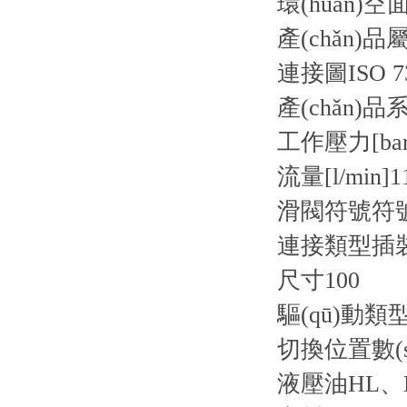
環(huán)空
產(chǎn)品
連接圖
ISO 7
產(chǎn)品
工作壓力[bar
流量[l/min]
1
滑閥符號
符
連接類型
插
尺寸
100
驅(qū)動類
切換位置數(s
液壓油
HL、