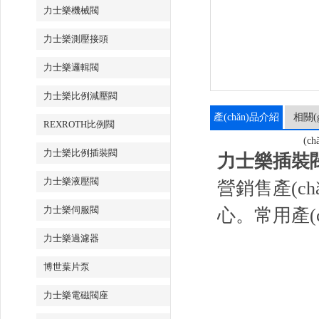
力士樂機械閥
力士樂測壓接頭
力士樂邏輯閥
力士樂比例減壓閥
產(chǎn)品介紹
相關(g
REXROTH比例閥
(ch
力士樂比例插裝閥
力士樂插裝閥R9
力士樂液壓閥
營銷售產(c
力士樂伺服閥
心。常用產(
力士樂過濾器
博世葉片泵
力士樂電磁閥座