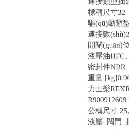
連接類型
插
標稱尺寸
32
驅(qū)動類
連接數(shù)
開關(guān)位
液壓油
HFC
密封件
NBR
重量 [kg]
0.9
力士樂REXR
R900912609
公稱尺寸 25
液壓 閥門 