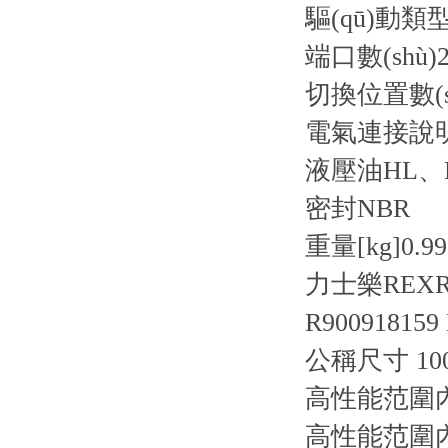
驅(qū)動類
端口數(shù)
2
切換位置數(s
電氣連接說
液壓油
HL、
密封
NBR
重量[kg]
0.99
力士樂REX
R900918159
公稱尺寸 10
高性能范圍內
高性能范圍內(