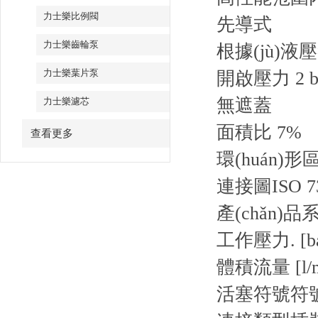
力士樂比例閥
先導式
力士樂齒輪泵
根據(jù)
力士樂葉片泵
開啟壓力 2 b
無遮蓋
力士樂濾芯
面積比 7%
查看更多
環(huán)形區
連接圖
ISO 7
產(chǎn)品
工作壓力. [ba
體積流量 [l/m
活塞符號
符號