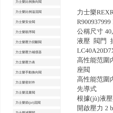
力士樂比例換向閥
力士樂REXR
力士樂比例溢流閥
R900937999
力士樂安全閥
公稱尺寸 40
力士樂順序閥
液壓 閥門 
力士樂壓力切斷閥
LC40A20D7
力士樂壓力補償器
高性能范圍內
力士樂壓力表
座閥
力士樂手動換向閥
高性能范圍內(
力士樂密封件
先導式
力士樂流量閥
根據(jù)
力士樂節(jié)流閥
開啟壓力 2 b
力士樂減壓閥