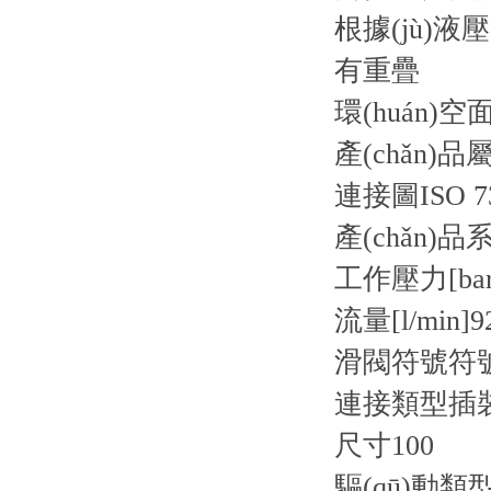
根據(jù)
有重疊
環(huán)空
產(chǎn)品
連接圖
ISO 7
產(chǎn)品
工作壓力[bar
流量[l/min]
9
滑閥符號
符
連接類型
插
尺寸
100
驅(qū)動類