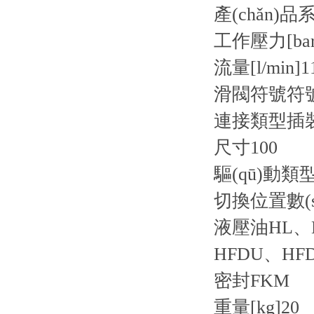
產(chǎn)品
工作壓力[bar
流量[l/min]
1
滑閥符號
符
連接類型
插
尺寸
100
驅(qū)動類
切換位置數(s
液壓油
HL、
HFDU、HF
密封
FKM
重量[kg]
20