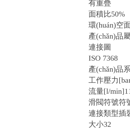
有重疊
面積比50%
環(huán)空
產(chǎn)品
連接圖
ISO 7368
產(chǎn)品
工作壓力[bar
流量[l/min]
1
滑閥符號
符
連接類型
插
大小
32