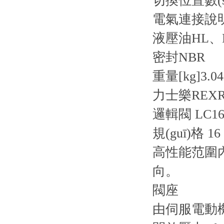
切換位置數(s
電氣連接說
液壓油
HL、
密封
NBR
重量[kg]
3.04
力士樂REXR
邏輯閥 LC16
規(guī)格 
高性能范圍內
向。
閥座
由伺服電動