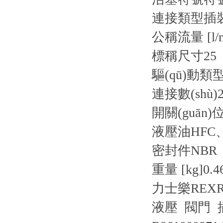
連接類型
插
公稱流量 [l/m
標稱尺寸
25
驅(qū)動類
連接數(shù)
開關(guān)位
液壓油
HFC
密封件
NBR
重量 [kg]
0.4
力士樂REX
液壓 閥門 