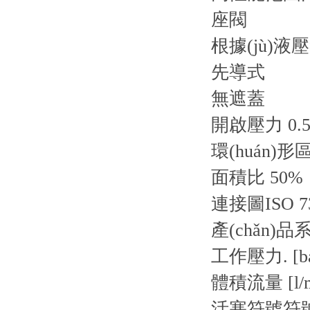
座閥
根據(jù)
先導式
無遮蓋
開啟壓力 0.5 
環(huán)形區
面積比 50%
連接圖
ISO 7
產(chǎn)品
工作壓力. [ba
體積流量 [l/m
活塞符號
符號