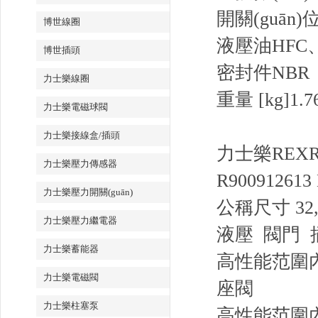
開關(guān)位
博世線圈
液壓油
HFC
博世插頭
密封件
NBR
力士樂線圈
重量 [kg]
1.7
力士樂電磁球閥
力士樂接線盒/插頭
力士樂REXR
力士樂壓力傳感器
R900912613
力士樂壓力開關(guān)
公稱尺寸 32
力士樂壓力繼電器
液壓 閥門 
力士樂蓄能器
高性能范圍內
力士樂電磁閥
座閥
力士樂柱塞泵
高性能范圍內(