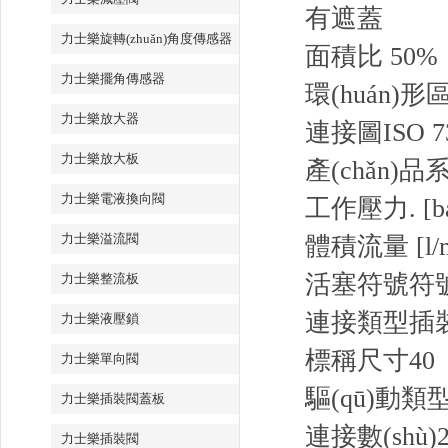
有遮蓋
力士樂旋轉(zhuǎn)角度傳感器
面積比 50%
力士樂擺角傳感器
環(huán)形區
力士樂放大器
連接圖
ISO 7
力士樂放大板
產(chǎn)品
力士樂電液換向閥
工作壓力. [ba
力士樂溢流閥
體積流量 [l/m
活塞符號
符號
力士樂整流板
連接類型
插
力士樂液壓鎖
標稱尺寸
40
力士樂單向閥
驅(qū)動類
力士樂插裝閥蓋板
連接數(shù)
力士樂插裝閥