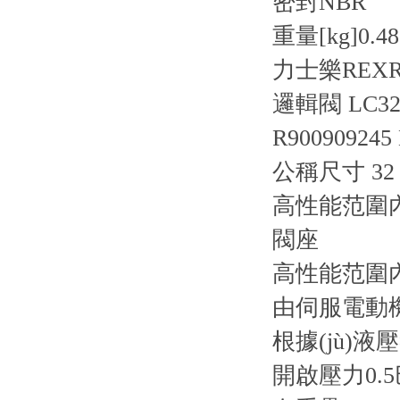
密封
NBR
重量[kg]
0.48
力士樂REXR
邏輯閥 LC32
R900909245
公稱尺寸 3
高性能范圍內
閥座
高性能范圍內(
由伺服電動
根據(jù)
開啟壓力0.5