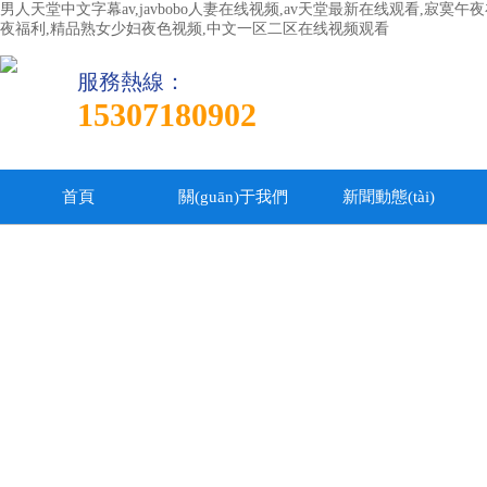
男人天堂中文字幕av,javbobo人妻在线视频,av天堂最新在线观看,寂
夜福利,精品熟女少妇夜色视频,中文一区二区在线视频观看
服務熱線：
15307180902
首頁
關(guān)于我們
新聞動態(tài)