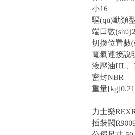
小
16
驅(qū)動類
端口數(shù)
2
切換位置數(s
電氣連接說
液壓油
HL、
密封
NBR
重量[kg]
0.21
力士樂REXRO
插裝閥R90093
公稱尺寸 50