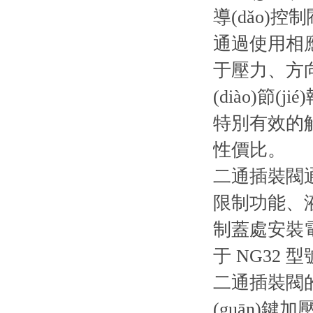
導(dǎo)
通過使用相應(y
于壓力、方向和
(diào)節(j
特別有效的解
性價比。
二通插裝閥通
限制功能、液
制蓋處安裝電
于 NG32 型
二通插裝閥的功
(guān)鍵加