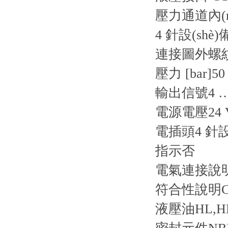
壓力通道內(nè
4 針設(sh
連接圖
外螺紋
壓力 [bar]
50
輸出信號
4 
電源電壓
24
電插頭
4 針設
指示
否
電氣連接說
符合性說明
液壓油
HL,H