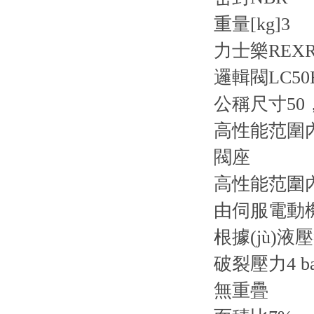
重量[kg]
3
力士樂REXR
邏輯閥LC50B
公稱尺寸50
高性能范圍內(
閥座
高性能范圍內(
由伺服電動機
根據(jù)
破裂壓力4 ba
無重疊