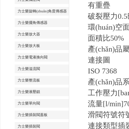
有重疊
力士樂旋轉(zhuǎn)角度傳感器
破裂壓力0.5
力士樂擺角傳感器
環(huán)空
力士樂放大器
面積比50%
力士樂放大板
產(chǎn)品
力士樂電液換向閥
連接圖
力士樂溢流閥
ISO 7368
產(chǎn)品
力士樂整流板
工作壓力[bar
力士樂液壓鎖
流量[l/min]
7
力士樂單向閥
滑閥符號
符
力士樂插裝閥蓋板
連接類型
插
力士樂插裝閥