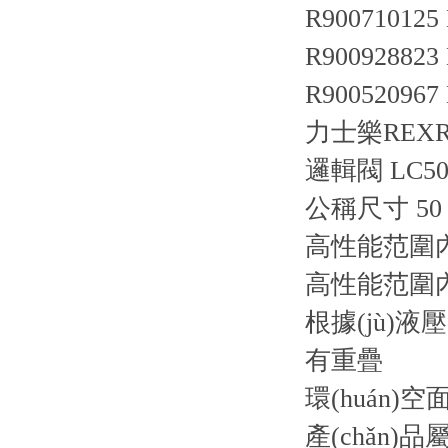
R900710125
R900928823
R900520967
力士樂REXR
邏輯閥 LC50
公稱尺寸 50
高性能范圍內(
高性能范圍內(
根據(jù)
有重疊
環(huán)空
產(chǎn)品