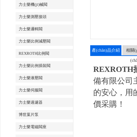
力士樂機(jī)械閥
力士樂測壓接頭
力士樂邏輯閥
力士樂比例減壓閥
產(chǎn)品介紹
相關(g
REXROTH比例閥
(ch
力士樂比例插裝閥
REXROTH插
力士樂液壓閥
備有限公司主營
力士樂伺服閥
的安心，
價采購！
力士樂過濾器
博世葉片泵
力士樂電磁閥座