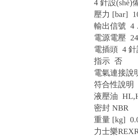
4 針設(shè)
壓力 [bar] 1
輸出信號 4 …
電源電壓 24
電插頭 4 針設
指示 否
電氣連接說明 4
符合性說明 CE
液壓油 HL,H
密封 NBR
重量 [kg] 0.
力士樂REX