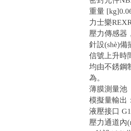
密封元件
NB
重量 [kg]
0.0
力士樂REXRO
壓力傳感器
針設(shè)備
信號上升時間短 
均由不銹鋼制
為。
薄膜測量池
模擬量輸出：4
液壓接口 G1 
壓力通道內(nè