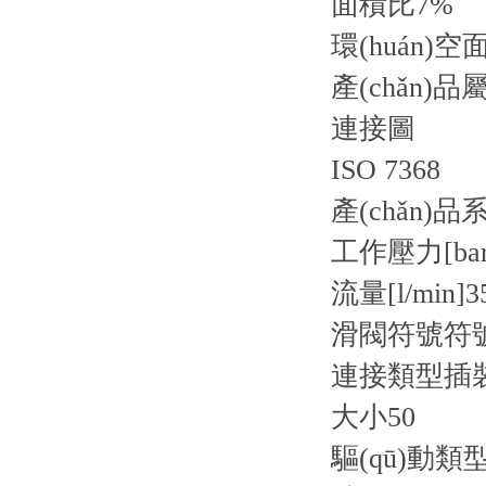
面積比7%
環(huán)空
產(chǎn)品
連接圖
ISO 7368
產(chǎn)品
工作壓力[bar
流量[l/min]
3
滑閥符號
符號
連接類型
插
大小
50
驅(qū)動類