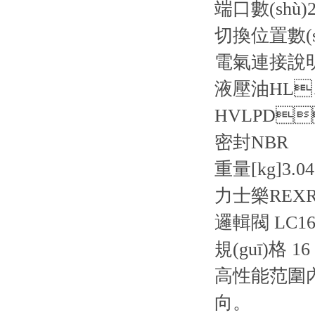
端口數(shù)
2
切換位置數(s
電氣連接說
液壓油
HL
HVLPD
密封
NBR
重量[kg]
3.04
力士樂REXR
邏輯閥 LC16
規(guī)格 
高性能范圍內
向。