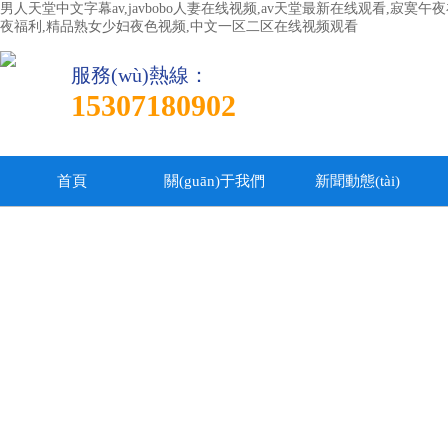
男人天堂中文字幕av,javbobo人妻在线视频,av天堂最新在线观看,寂
夜福利,精品熟女少妇夜色视频,中文一区二区在线视频观看
服務(wù)熱線：
15307180902
首頁
關(guān)于我們
新聞動態(tài)