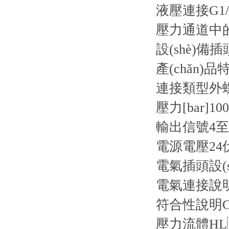
液壓連接G1/
壓力通道中的節
設(shè)備
產(chǎn)品
連接類型
外螺
壓力[bar]
100
輸出信號
4至
電源電壓
2
電氣插頭
設
電氣連接說
符合性說明
壓力流體
H