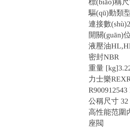
標(biāo)稱
驅(qū)動類
連接數(shù)
開關(guān)位
液壓油
HL,H
密封
NBR
重量 [kg]
3.2
力士樂REXRO
R900912543
公稱尺寸 32
高性能范圍內(n
座閥