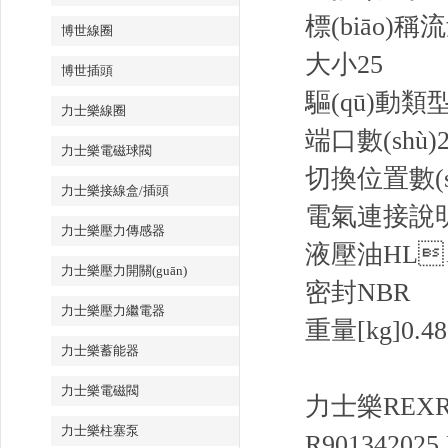
標(biāo)稱流量
博世線圈
大小
25
博世插頭
驅(qū)動類
力士樂線圈
端口數(shù)
2
力士樂電磁球閥
切換位置數(s
力士樂接線盒/插頭
電氣連接說
力士樂壓力傳感器
液壓油
HL
力士樂壓力開關(guān)
密封
NBR
力士樂壓力繼電器
重量[kg]
0.48
力士樂蓄能器
力士樂電磁閥
力士樂REXRO
力士樂柱塞泵
R901342025