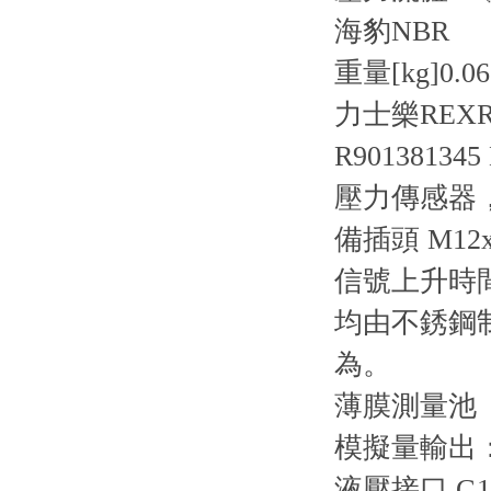
海豹
NBR
重量[kg]
0.0
力士樂REXRO
R901381345
壓力傳感器
備插頭 M12x
信號上升時間短
均由不銹鋼制
為。
薄膜測量池
模擬量輸出：4
液壓接口 G1 