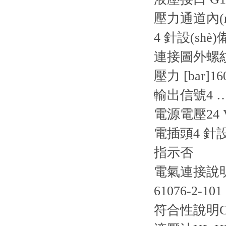
壓力通道內(nè
4 針設(shè
連接圖
外螺紋
壓力 [bar]
16
輸出信號
4 
電源電壓
24
電插頭
4 針
指示
否
電氣連接說
61076-2-101
符合性說明