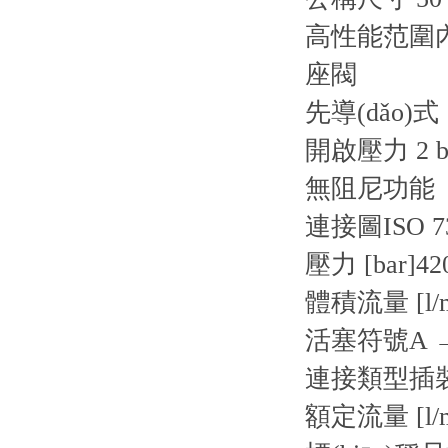
高性能范圍內(n
座閥
先導(dǎo)式
開啟壓力 2 b
無阻尼功能
連接圖
ISO 7
壓力 [bar]
42
體積流量 [l/m
活塞符號
A 
連接類型
插
額定流量 [l/m