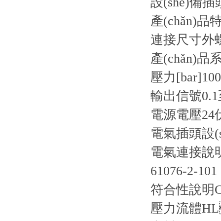
設(shè)備插
產(chǎn)品
連接尺寸
外螺
產(chǎn)品
壓力[bar]
100
輸出信號
0.
電源電壓
2
電氣插頭
設(
電氣連接說
61076-2-101
符合性說明
壓力流體
H