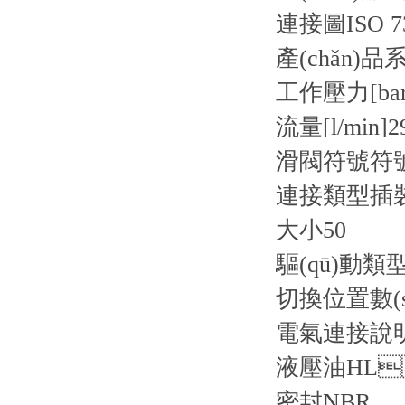
連接圖
ISO 7
產(chǎn)品
工作壓力[bar
流量[l/min]
2
滑閥符號
符號
連接類型
插
大小
50
驅(qū)動類
切換位置數(s
電氣連接說
液壓油
HL
密封
NBR