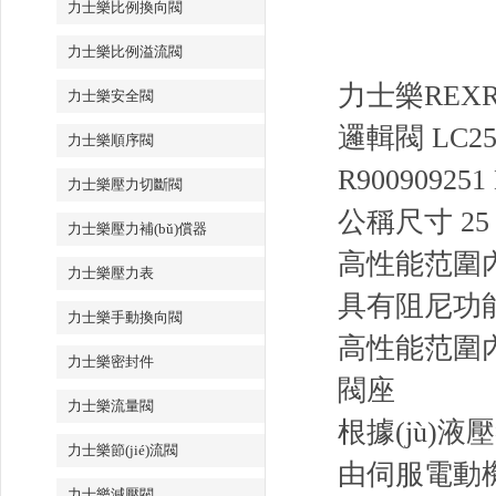
力士樂比例換向閥
力士樂比例溢流閥
力士樂REXR
力士樂安全閥
邏輯閥 LC25
力士樂順序閥
R900909251
力士樂壓力切斷閥
公稱尺寸 2
力士樂壓力補(bǔ)償器
高性能范圍內(
力士樂壓力表
具有阻尼功
力士樂手動換向閥
高性能范圍內(
力士樂密封件
閥座
力士樂流量閥
根據(jù)
力士樂節(jié)流閥
由伺服電動機
力士樂減壓閥