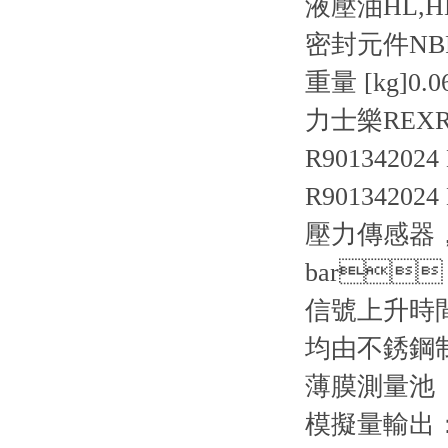
液壓油
HL,H
密封元件
NB
重量 [kg]
0.0
力士樂REXRO
R901342024
R901342024
壓力傳感器
bar
信號上升時間短 
均由不銹鋼制成
薄膜測量池
模擬量輸出：4