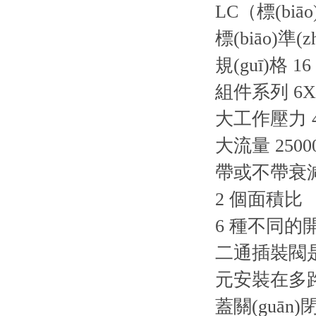
LC（標(biāo
標(biāo)準(
規(guī)格 16
組件系列 6X, 
大工作壓力 42
大流量 25000 
帶或不帶衰
2 個面積比
6 種不同的
二通插裝閥是
元安裝在多路閥中
蓋關(guān)