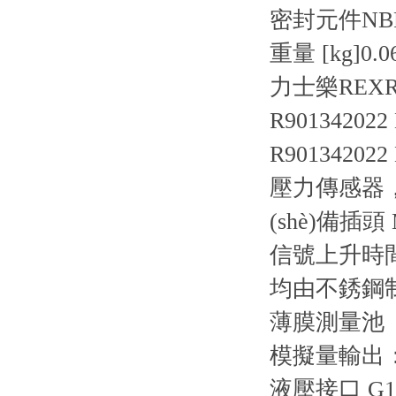
密封元件
NB
重量 [kg]
0.0
力士樂REXRO
R901342022
R901342022
壓力傳感器，帶
(shè)備插頭
信號上升時間短
均由不銹鋼制
薄膜測量池
模擬量輸出：4
液壓接口 G1 