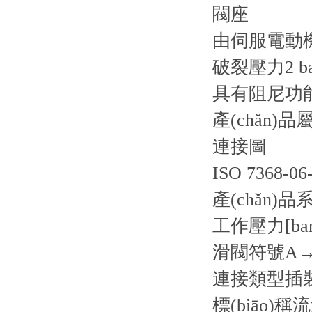
閥座
由伺服電動機
破裂壓力2 ba
具有阻尼功
產(chǎn)品
連接圖
ISO 7368-06
產(chǎn)品
工作壓力[bar
滑閥符號
A
連接類型
插
標(biāo)稱流量