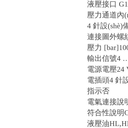
液壓接口 G1 
壓力通道內(nè
4 針設(sh
連接圖
外螺紋
壓力 [bar]
10
輸出信號
4 
電源電壓
24
電插頭
4 針
指示
否
電氣連接說
符合性說明
液壓油
HL,H