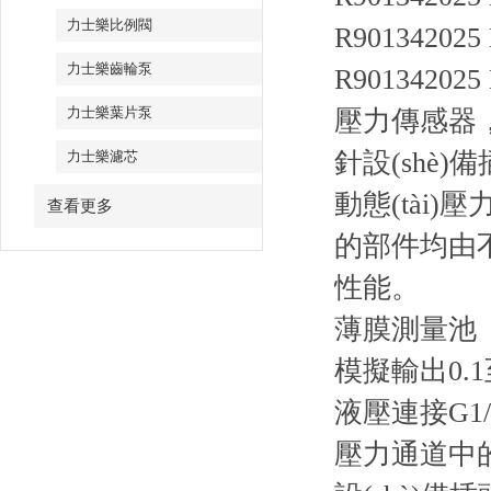
力士樂比例閥
R901342025
力士樂齒輪泵
R901342025
力士樂葉片泵
壓力傳感器，帶
針設(shè)備
力士樂濾芯
動態(tài
查看更多
的部件均由不銹
性能。
薄膜測量池
模擬輸出0.1
液壓連接G1/
壓力通道中的節