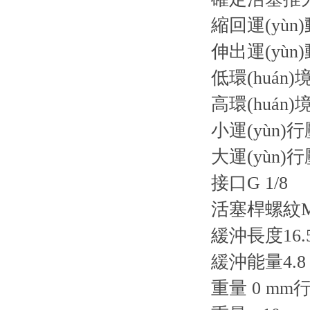
縮回運(yùn)
伸出運(yùn)
低環(huán)境
高環(huán)
小運(yùn)行壓
大運(yùn)行壓
接口G 1/8
活塞桿螺紋M1
緩沖長度16.
緩沖能量4.8 
重量 0 mm行程