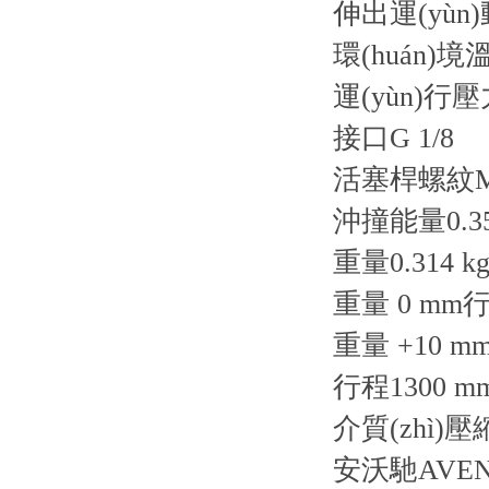
伸出運(yùn)
環(huán)境
運(yùn)行
接口
G 1/8
活塞桿螺紋
沖撞能量
0.3
重量
0.314 k
重量 0 mm
重量 +10 
行程
1300 m
介質(zhì)
壓
安沃馳AVENT