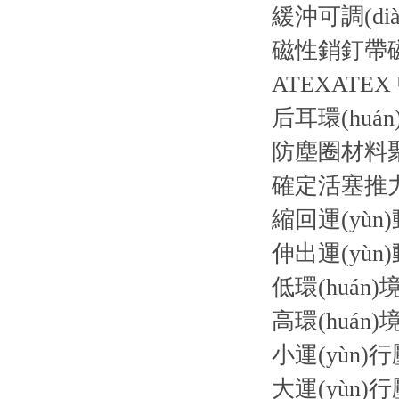
緩沖可調(diào
磁性銷釘帶
ATEXATE
后耳環(huá
防塵圈材料
確定活塞推力的
縮回運(yùn)
伸出運(yùn)
低環(huán)境
高環(huán)
小運(yùn)行
大運(yùn)行壓