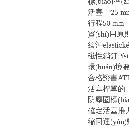
標(biāo)準(z
活塞- ?
25 m
行程
50 mm
實(shí)用原
緩沖
elastick
磁性銷釘
Pís
環(huán)境
合格證書
AT
活塞桿
單的
防塵圈
標(bi
確定活塞推
縮回運(yùn)