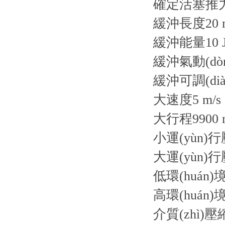
確定活塞推力的
緩沖長度20 
緩沖能量10 
緩沖氣動(dòn
緩沖可調(diào
大速度5 m/s
大行程9900 
小運(yùn)行
大運(yùn)行
低環(huán)境
高環(huán)
介質(zhì)