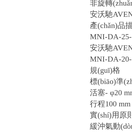
非旋轉(zhuǎ
安沃馳AVENT
產(chǎn)品
MNI-DA-25-0
安沃馳AVENT
MNI-DA-20-0
規(guī)格
標(biāo)準(zh
活塞- φ20 m
行程100 mm
實(shí)用
緩沖氣動(dòn