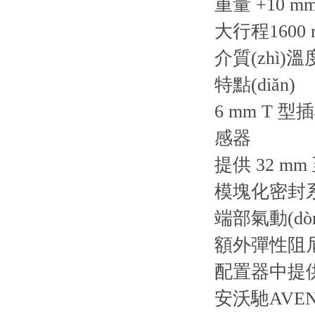
重量 +10 mm
大行程1600 
介質(zhì)溫
特點(diǎn)
6 mm T
感器
提供 32 mm
模塊化密封系統(
端部氣動(dò
額外彈性阻
配置器中提
安沃馳AVENT