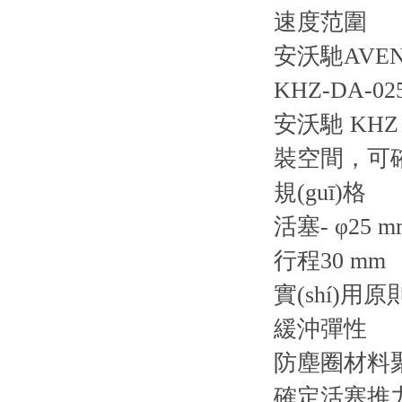
速度范圍
安沃馳AVENT
KHZ-DA-025
安沃馳 KHZ
裝空間，可確
規(guī)格
活塞- φ25 m
行程30 mm
實(shí)用
緩沖彈性
防塵圈材料
確定活塞推力的