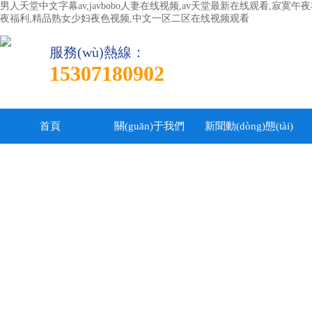
男人天堂中文字幕av,javbobo人妻在线视频,av天堂最新在线观看,寂
夜福利,精品熟女少妇夜色视频,中文一区二区在线视频观看
服務(wù)熱線：
15307180902
首頁
關(guān)于我們
新聞動(dòng)態(tài)