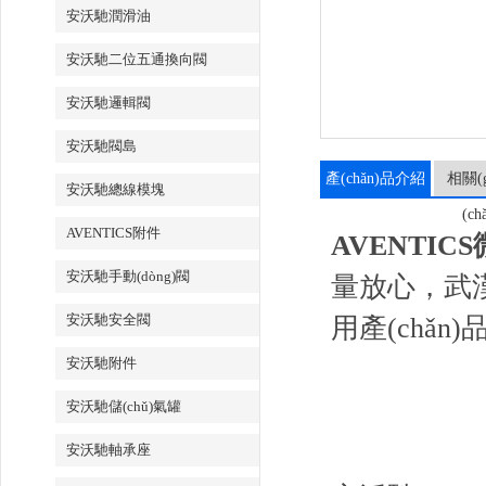
安沃馳潤滑油
安沃馳二位五通換向閥
安沃馳邏輯閥
安沃馳閥島
產(chǎn)品介紹
相關(g
安沃馳總線模塊
(ch
AVENTICS附件
AVENTICS
安沃馳手動(dòng)閥
量放心，武漢百
安沃馳安全閥
用產(chǎn)
安沃馳附件
安沃馳儲(chǔ)氣罐
安沃馳軸承座