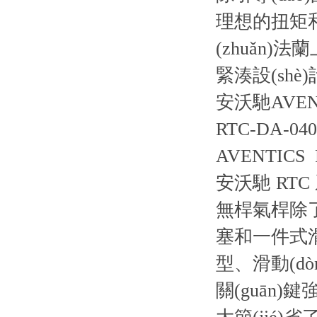
理想的扭矩和空
(zhuǎn
緊湊設(sh
安沃馳AVENT
RTC-DA-040
AVENTIC
安沃馳 RT
無桿氣桿除了常
塞和一件式滑
型、滑動(dò
關(guān)