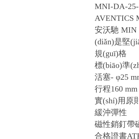
MNI-DA-25-0
AVENTICS 
安沃馳 MIN 
(diǎn)是
規(guī)格
標(biāo)準(zh
活塞- φ25 m
行程160 mm
實(shí)用
緩沖彈性
磁性銷釘帶
合格證書AT