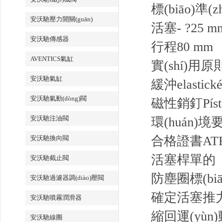
標(biāo)準(z
安沃馳壓力開關(guān)
活塞- ?
25 m
安沃馳傳感器
行程
80 mm
AVENTICS氣缸
實(shí)用原
安沃馳氣缸
緩沖
elastick
安沃馳氣動(dòng)閥
磁性銷釘
Pís
安沃馳注油閥
環(huán)境
合格證書
AT
安沃馳換向閥
活塞桿
單的
安沃馳截止閥
防塵圈
標(bi
安沃馳過濾器調(diào)壓閥
確定活塞推
安沃馳噴霧潤滑器
縮回運(yùn)
安沃馳線圈