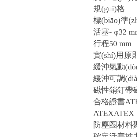
規(guī)格
標(biāo)準(zh
活塞- φ32 m
行程50 mm
實(shí)用
緩沖氣動(dòn
緩沖可調(diào
磁性銷釘帶
合格證書AT
ATEXATE
防塵圈材料
確定活塞推力的