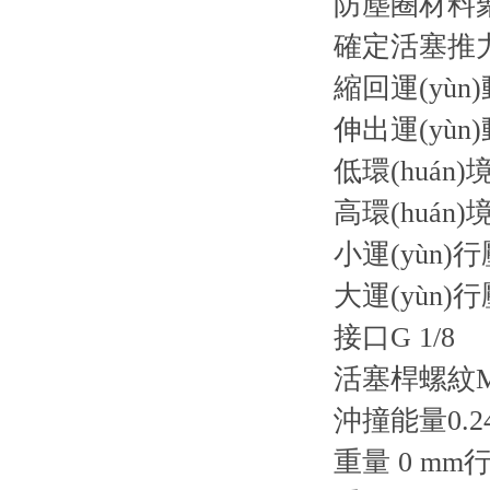
防塵圈材料
確定活塞推力的
縮回運(yùn)
伸出運(yùn)
低環(huán)境
高環(huán)
小運(yùn)行壓
大運(yùn)行壓
接口G 1/8
活塞桿螺紋M
沖撞能量0.24
重量 0 mm行程