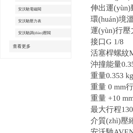
伸出運(yùn)
安沃馳電磁閥
環(huán)境
安沃馳壓力表
運(yùn)行
安沃馳調(diào)壓閥
接口
G 1/8
查看更多
活塞桿螺紋
沖撞能量
0.3
重量
0.353 k
重量 0 mm
重量 +10 
最大行程
13
介質(zhì)
壓
安沃馳AVENT