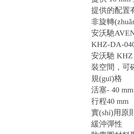
提供的配置有單
非旋轉(zhu
安沃馳AVENT
KHZ-DA-040
安沃馳 KHZ
裝空間，可確
規(guī)格
活塞- 40 mm
行程40 mm
實(shí)用
緩沖彈性