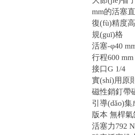
大節(jié)省
mm的活塞直徑
復(fù)精度高
規(guī)格
活塞-φ40 m
行程600 mm
接口G 1/4
實(shí)用
磁性銷釘帶
引導(dǎo)集
版本 無桿氣缸Ba
活塞力792 N