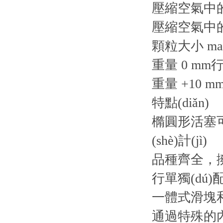
壓縮空氣中的含
壓縮空氣中的含
顆粒大小 max
重量 0 mm行程
重量 +10 mm
特點(diǎn)
橢圓形活塞可以
(shè)計(jì)
品種齊全，擁有多
行單獨(dú)
一體式滑塊和
通過特殊的內(