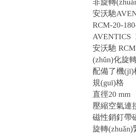
非旋轉(zhu
安沃馳AVENT
RCM-20-180
AVENTIC
安沃馳 RCM
(zhǔn)化
配備了機(jī
規(guī)格
直徑20 mm
壓縮空氣連
磁性銷釘帶
旋轉(zhuǎ