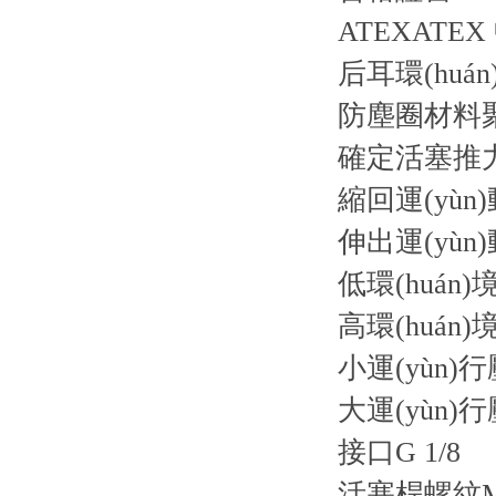
ATEXATE
后耳環(huá
防塵圈材料
確定活塞推力的
縮回運(yùn)
伸出運(yùn)
低環(huán)境
高環(huán)
小運(yùn)行
大運(yùn)行壓
接口G 1/8
活塞桿螺紋M1