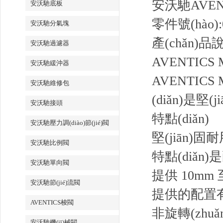
安沃馳AVENT
安沃馳底板
零件號(hào):0
安沃馳分氣塊
產(chǎn)品說明
安沃馳過濾器
AVENTICS 
安沃馳緩沖器
AVENTICS
安沃馳維修包
(diǎn)是
安沃馳接頭
特點(diǎn)
安沃馳壓力調(diào)節(jié)閥
堅(jiān)固耐
安沃馳比例閥
特點(diǎ
安沃馳單向閥
提供 10mm
安沃馳節(jié)流閥
提供的配置有單
AVENTICS梭閥
非旋轉(zhu
安沃馳機(jī)械閥