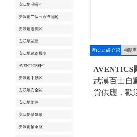
安沃馳潤滑油
安沃馳二位五通換向閥
安沃馳邏輯閥
安沃馳閥島
產(chǎn)品介紹
相關產(
安沃馳總線模塊
AVENTICS附件
AVENTICS
安沃馳手動閥
武漢百士自動化
安沃馳安全閥
貨供應，歡
安沃馳附件
安沃馳儲氣罐
安沃馳軸承座