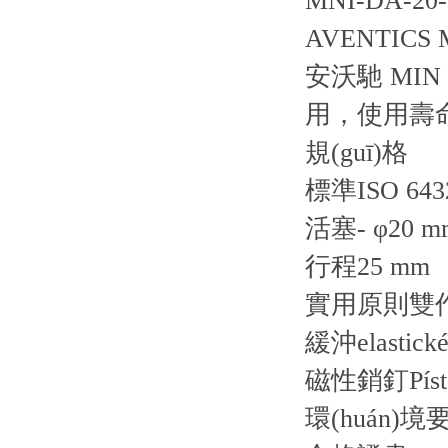
MNI-DA-20-0
AVENTICS 
安沃馳 MIN
用，使用壽
規(guī)格
標準ISO 643
活塞- φ20 m
行程25 mm
實用原則雙
緩沖elastické
磁性銷釘Píst b
環(huán)境