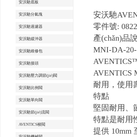
安沃馳底板
安沃馳AVENT
安沃馳分氣塊
零件號: 0822
安沃馳過濾器
產(chǎn)品
安沃馳緩沖器
MNI-DA-20-0
安沃馳維修包
AVENTICS
安沃馳接頭
AVENTIC
安沃馳壓力調節(jié)閥
耐用，使用
安沃馳比例閥
特點
安沃馳單向閥
堅固耐用、節
安沃馳節(jié)流閥
特點是耐用
AVENTICS梭閥
提供 10mm
安沃馳機械閥