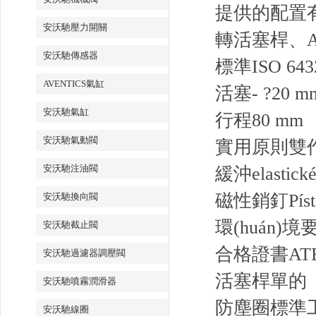
提供的配置有
安沃馳壓力開關
轉活塞桿、A
安沃馳傳感器
標準
ISO 643
AVENTICS氣缸
活塞- ?
20 m
安沃馳氣缸
行程
80 mm
安沃馳氣動閥
實用原則
雙
安沃馳注油閥
緩沖
elastick
磁性銷釘
Pís
安沃馳換向閥
環(huán)境
安沃馳截止閥
合格證書
AT
安沃馳過濾器調壓閥
活塞桿
單的
安沃馳噴霧潤滑器
防塵圈
標準工
安沃馳線圈