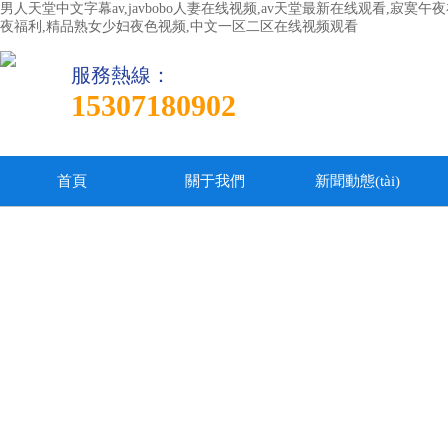
男人天堂中文字幕av,javbobo人妻在线视频,av天堂最新在线观看,寂
夜福利,精品熟女少妇夜色视频,中文一区二区在线视频观看
服務熱線：
15307180902
首頁
關于我們
新聞動態(tài)