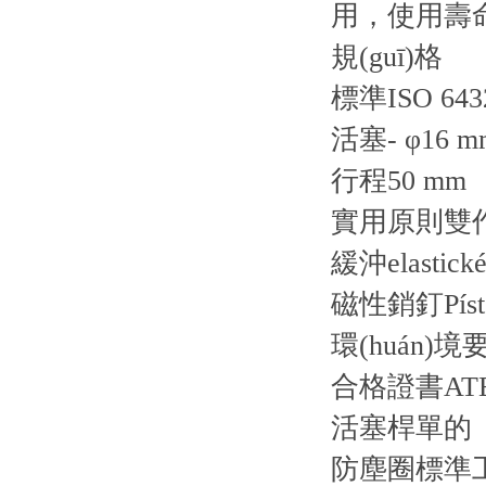
用，使用壽
規(guī)格
標準ISO 643
活塞- φ16 m
行程50 mm
實用原則雙
緩沖elastické
磁性銷釘Píst b
環(huán)境
合格證書AT
活塞桿單的
防塵圈標準工業