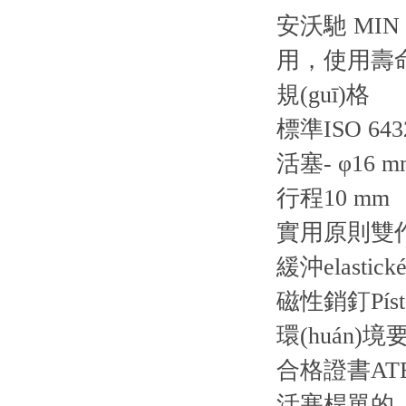
安沃馳 MIN
用，使用壽
規(guī)格
標準ISO 643
活塞- φ16 m
行程10 mm
實用原則雙
緩沖elastické
磁性銷釘Píst b
環(huán)境
合格證書AT
活塞桿單的