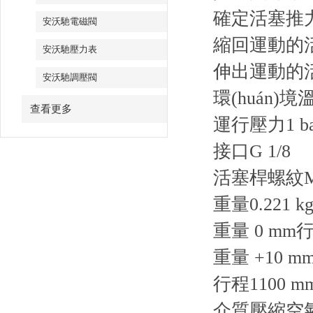
確定活塞推
安沃馳電磁閥
縮回運動的
安沃馳壓力表
伸出運動的
安沃馳調壓閥
環(huán)境
查看更多
運行壓力
1 b
接口
G 1/8
活塞桿螺紋
重量
0.221 k
重量 0 mm
重量 +10 
行程
1100 m
介質
壓縮空