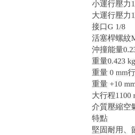
小運行壓力1 
大運行壓力10
接口G 1/8
活塞桿螺紋M
沖撞能量0.23
重量0.423 k
重量 0 mm行程
重量 +10 mm
大行程1100 
介質壓縮空
特點
堅固耐用、節