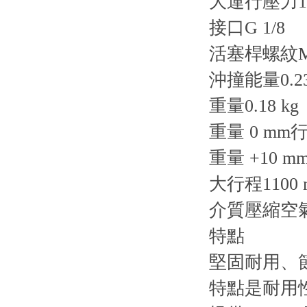
大運行壓力10
接口G 1/8
活塞桿螺紋M
沖撞能量0.23
重量0.18 kg
重量 0 mm行程
重量 +10 mm
大行程1100 
介質壓縮空
特點
堅固耐用、節
特點是耐用