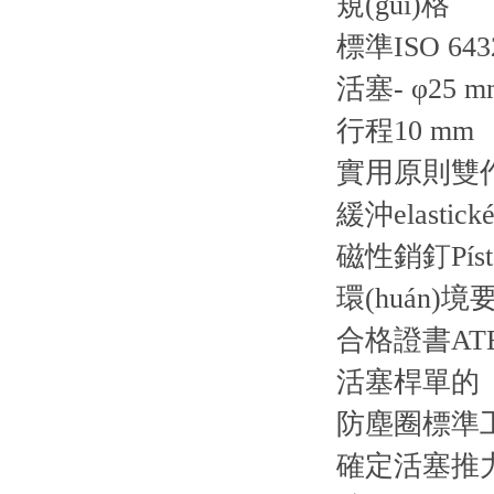
規(guī)格
標準ISO 643
活塞- φ25 m
行程10 mm
實用原則雙
緩沖elastické
磁性銷釘Píst b
環(huán)境
合格證書AT
活塞桿單的
防塵圈標準工業
確定活塞推力的