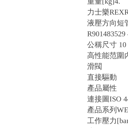
重量[kg]
4.
力士樂REXR
液壓方向短管閥
R90148352
公稱尺寸 10，
高性能范圍
滑閥
直接驅動
產品屬性
連接圖
ISO 4
產品系列
WE1
工作壓力[bar