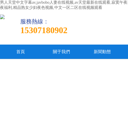
男人天堂中文字幕av,javbobo人妻在线视频,av天堂最新在线观看,寂
夜福利,精品熟女少妇夜色视频,中文一区二区在线视频观看
服務熱線：
15307180902
首頁
關于我們
新聞動態