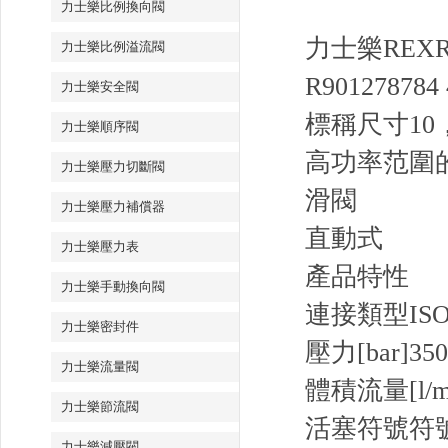
力士樂比例換向閥
力士樂REXRO
力士樂比例溢流閥
R901278784
力士樂安全閥
標稱尺寸10
力士樂順序閥
高功率范圍
力士樂壓力切斷閥
滑閥
力士樂壓力補償器
直動式
力士樂壓力表
產品特性
力士樂手動換向閥
連接類型
ISO
力士樂密封件
壓力[bar]
350
力士樂流量閥
體積流量[l/m
力士樂節流閥
活塞符號
符
力士樂減壓閥