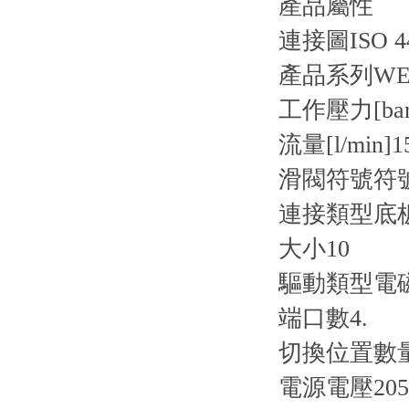
產品屬性
連接圖
ISO 4
產品系列
WE1
工作壓力[bar
流量[l/min]
1
滑閥符號
符
連接類型
底
大小
10
驅動類型
電
端口數
4.
切換位置數
電源電壓
2