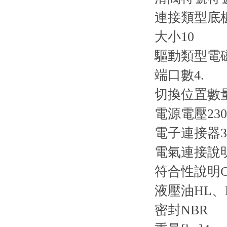
連接類型
底
大小
10
驅動類型
電
端口數
4.
切換位置數
電源電壓
23
電子連接器
電氣連接說
符合性說明
液壓油
HL、
密封
NBR