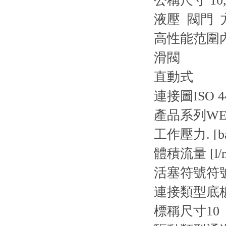
公稱尺寸 10,
液壓 閥門 
高性能范圍
滑閥
直動式
連接圖
ISO 4
產品系列
WE1
工作壓力. [ba
體積流量 [l/m
活塞符號
符號
連接類型
底
標稱尺寸
10