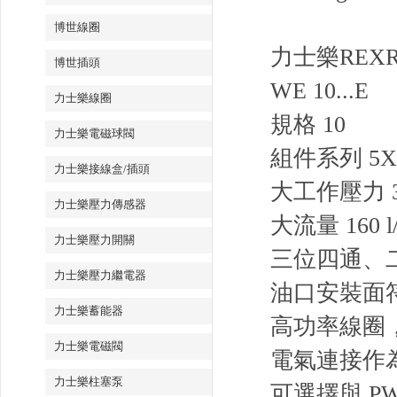
博世線圈
力士樂REX
博世插頭
WE 10...E
力士樂線圈
規格 10
力士樂電磁球閥
組件系列 5X
力士樂接線盒/插頭
大工作壓力 35
力士樂壓力傳感器
大流量 160 l/
力士樂壓力開關
三位四通、
力士樂壓力繼電器
油口安裝面符合 I
力士樂蓄能器
高功率線圈，
力士樂電磁閥
電氣連接作
力士樂柱塞泵
可選擇與 