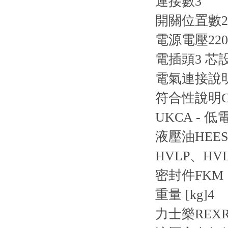
連接數
3
開關位置數
2
電源電壓
22
電插頭
3 芯設
電氣連接說
符合性說明
UKCA - 低電
液壓油
HEE
HVLP、HV
密封件
FKM
重量 [kg]
4
力士樂REXR