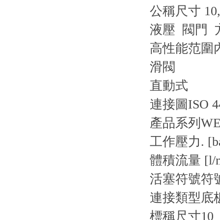
公稱尺寸 10,
液壓 閥門 
高性能范圍
滑閥
直動式
連接圖
ISO 4
產品系列
WE1
工作壓力. [ba
體積流量 [l/m
活塞符號
符號
連接類型
底
標稱尺寸
10