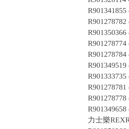
R901341855
R901278782
R90135036
R901278774
R901278784
R901349519
R901333735
R901278781
R901278778
R901349658
力士樂REXR