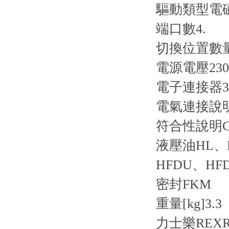
驅動類型
電
端口數
4.
切換位置數
電源電壓
23
電子連接器
電氣連接說
符合性說明
液壓油
HL、
HFDU、HF
密封
FKM
重量[kg]
3.3
力士樂REXR