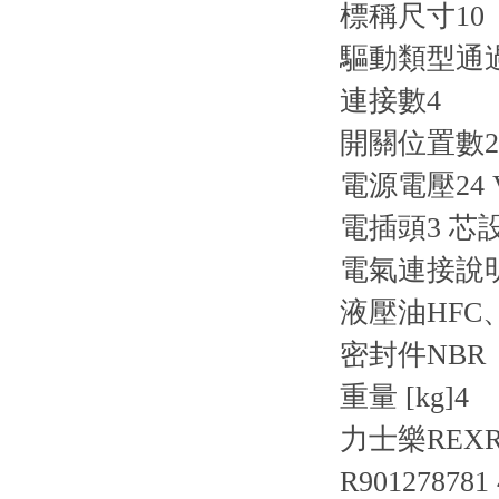
標稱尺寸
10
驅動類型
通
連接數
4
開關位置數
2
電源電壓
24
電插頭
3 芯設
電氣連接說
液壓油
HFC
密封件
NBR
重量 [kg]
4
力士樂REXRO
R901278781