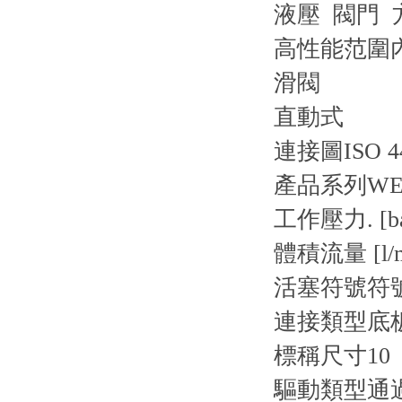
液壓 閥門 
高性能范圍
滑閥
直動式
連接圖
ISO 4
產品系列
WE1
工作壓力. [ba
體積流量 [l/m
活塞符號
符號
連接類型
底
標稱尺寸
10
驅動類型
通