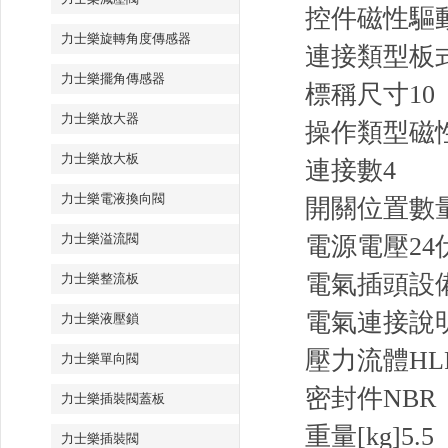
控件
磁性驅
力士樂旋轉角度傳感器
連接類型
板
力士樂擺角傳感器
標稱尺寸
10
力士樂放大器
操作類型
磁
力士樂放大板
連接數
4
力士樂電液換向閥
開關位置數
力士樂溢流閥
電源電壓
2
電氣插頭
設
力士樂整流板
電氣連接說
力士樂液壓鎖
壓力流體
HL
力士樂單向閥
密封件
NBR
力士樂插裝閥蓋板
重量[kg]
5.5
力士樂插裝閥