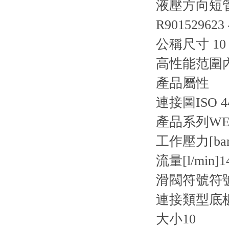
液壓方向短管閥 
R901529623
公稱尺寸 10，
高性能范圍
產品屬性
連接圖
ISO 4
產品系列
WE1
工作壓力[bar
流量[l/min]
1
滑閥符號
符
連接類型
底
大小
10