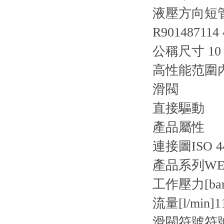
液壓方向短管閥
R90148711
公稱尺寸 10，
高性能范圍
滑閥
直接驅動
產品屬性
連接圖
ISO 4
產品系列
WE1
工作壓力[bar
流量[l/min]
1
滑閥符號
符