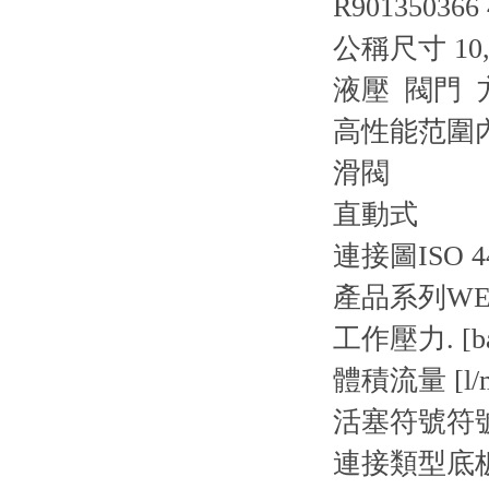
R90135036
公稱尺寸 10,
液壓 閥門 
高性能范圍
滑閥
直動式
連接圖
ISO 4
產品系列
WE1
工作壓力. [ba
體積流量 [l/m
活塞符號
符
連接類型
底