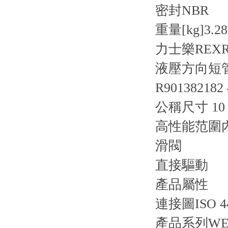
密封
NBR
重量[kg]
3.28
力士樂REXR
液壓方向短管閥 
R901382182
公稱尺寸 10
高性能范圍
滑閥
直接驅動
產品屬性
連接圖
ISO 4
產品系列
WE1