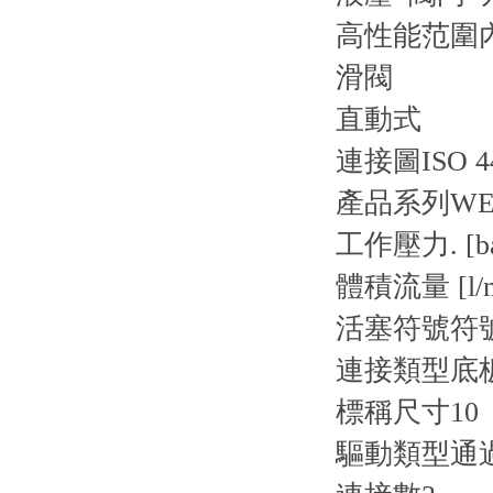
高性能范圍
滑閥
直動式
連接圖
ISO 4
產品系列
WE1
工作壓力. [ba
體積流量 [l/m
活塞符號
符號
連接類型
底
標稱尺寸
10
驅動類型
通