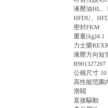
液壓油
HL、
HFDU、HF
密封
FKM
重量[kg]
4.1
力士樂REXR
液壓方向短管閥 
R901327207
公稱尺寸 10
高性能范圍
滑閥
直接驅動