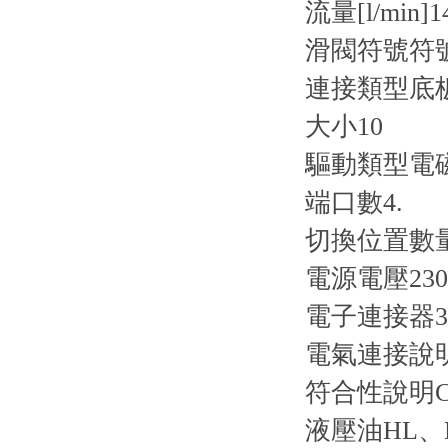
流量[l/min]
1
滑閥符號
符
連接類型
底
大小
10
驅動類型
電
端口數
4.
切換位置數
電源電壓
23
電子連接器
電氣連接說
符合性說明
液壓油
HL、