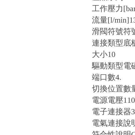
工作壓力[bar
流量[l/min]
1
滑閥符號
符
連接類型
底
大小
10
驅動類型
電
端口數
4.
切換位置數
電源電壓
1
電子連接器
電氣連接說
符合性說明