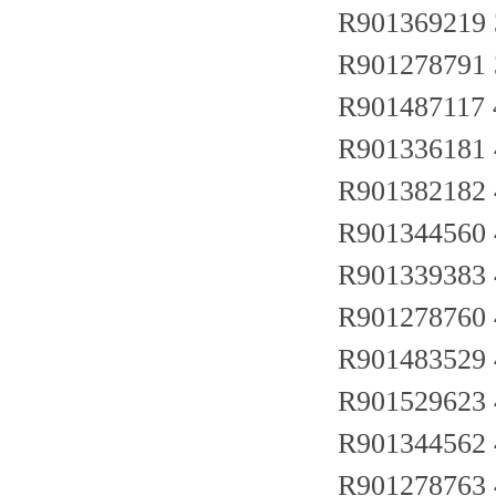
R901369219
R901278791
R90148711
R901336181
R901382182
R901344560
R901339383
R901278760
R90148352
R901529623
R90134456
R90127876