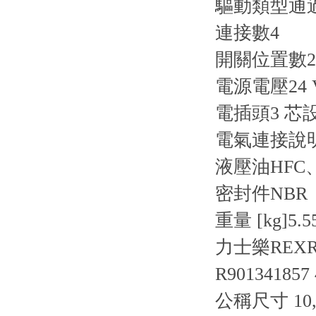
驅動類型
通
連接數
4
開關位置數
2
電源電壓
24
電插頭
3 芯設
電氣連接說
液壓油
HFC
密封件
NBR
重量 [kg]
5.5
力士樂REXRO
R901341857
公稱尺寸 10,