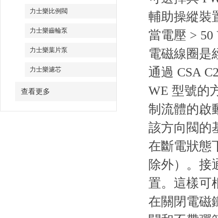
力士樂比例閥
輔助操縱裝
力士樂齒輪泵
當電壓 > 50
力士樂葉片泵
電磁線圈是經
通過 CSA C
力士樂濾芯
WE 型號
查看更多
制流體的啟
該方向閥的
在斷電狀態
除外）。接
置。這樣可
在關閉電磁鐵