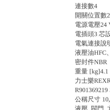
連接數
4
開關位置數
2
電源電壓
24
電插頭
3 芯設
電氣連接說
液壓油
HFC
密封件
NBR
重量 [kg]
4.1
力士樂REXRO
R901369219
公稱尺寸 10,
液壓 閥門 