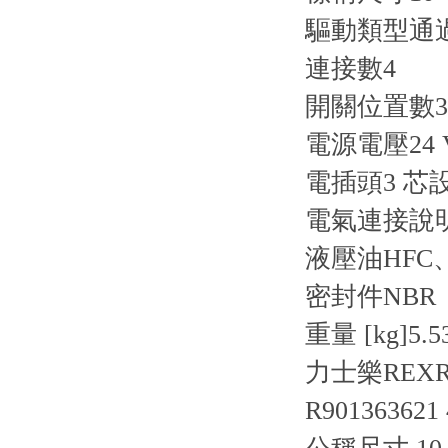
驅動類型
通
連接數
4
開關位置數
3
電源電壓
24
電插頭
3 芯設
電氣連接說
液壓油
HFC
密封件
NBR
重量 [kg]
5.5
力士樂REXRO
R901363621