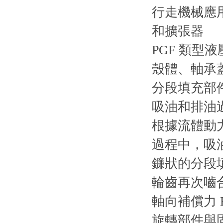
行走機械應
和擴張器
PGF 類
殼體、軸承
分段填充部
吸油和排油
根據流體動
過程中，吸油
鐮狀的分段
輪齒再次嚙
軸向補償力 
旋轉部件與