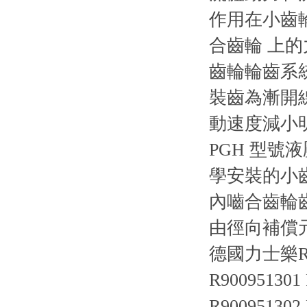
作用在小齒
合齒輪 上
齒輪輪齒系
裝齒為漸開
動速度減小
PGH 型
學安裝的小
內嚙合齒輪
由徑向補償
德國力士樂R
R900951301
R900951302