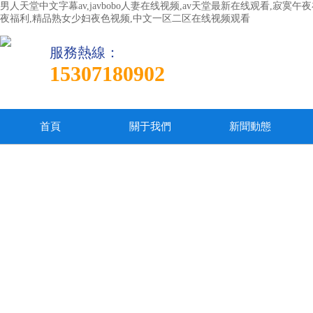
男人天堂中文字幕av,javbobo人妻在线视频,av天堂最新在线观看,寂
夜福利,精品熟女少妇夜色视频,中文一区二区在线视频观看
服務熱線：
15307180902
首頁
關于我們
新聞動態