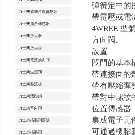
彈簧定中的
力士樂旋轉角度傳感器
帶電壓或電流輸
力士樂擺角傳感器
4WREE 
力士樂放大器
方向閥。
力士樂放大板
設置
力士樂電液換向閥
閥門的基本
力士樂溢流閥
帶連接面的
帶有壓縮彈
力士樂整流板
帶對中螺紋
力士樂液壓鎖
位置傳感器
力士樂單向閥
集成電子元
力士樂插裝閥蓋板
可通過橡膠
力士樂插裝閥