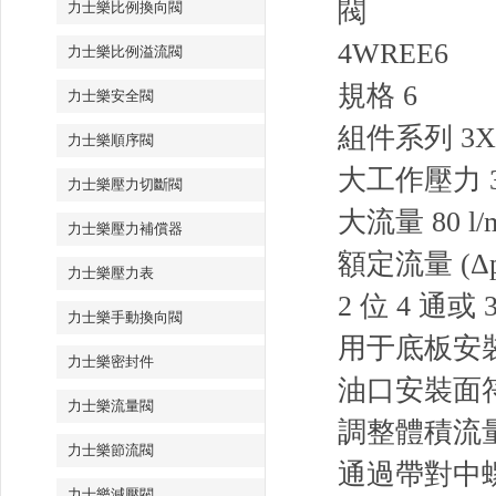
閥
力士樂比例換向閥
4WREE6
力士樂比例溢流閥
規格 6
力士樂安全閥
組件系列 3X
力士樂順序閥
大工作壓力 35
力士樂壓力切斷閥
大流量 80 l/
力士樂壓力補償器
額定流量 (Δp = 
力士樂壓力表
2 位 4 通或 
力士樂手動換向閥
用于底板安
力士樂密封件
油口安裝面符合 I
力士樂流量閥
調整體積流
力士樂節流閥
通過帶對中
力士樂減壓閥