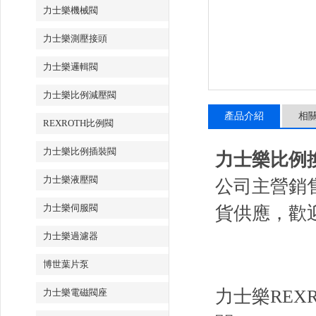
力士樂機械閥
力士樂測壓接頭
力士樂邏輯閥
力士樂比例減壓閥
產品介紹
相
REXROTH比例閥
力士樂比例插裝閥
力士樂比例換向閥
力士樂液壓閥
公司主營銷
力士樂伺服閥
貨供應，歡
力士樂過濾器
博世葉片泵
力士樂REX
力士樂電磁閥座