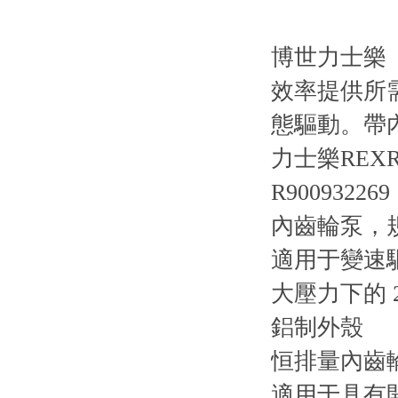
博世力士樂（
效率提供所
態驅動。帶
力士樂REXRO
R900932269
內齒輪泵，規
適用于變速
大壓力下的 
鋁制外殼
恒排量內齒
適用于具有