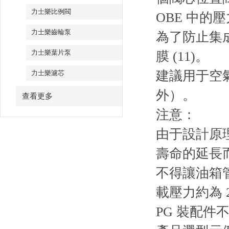
力士樂比例閥
OBE 中的壓
力士樂齒輪泵
為了防止集成
力士樂葉片泵
膜 (11)。
建議用于空
力士樂濾芯
外）。
查看更多
注意：
由于設計原
壽命的延長
不得讓油箱
載壓力約為 2
PG 裝配件