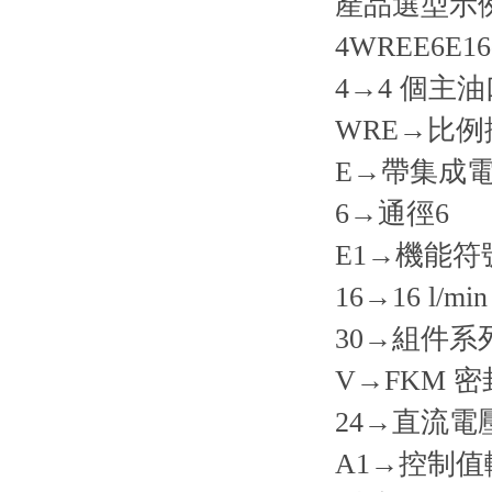
產品選型示
4WREE6E16-
4→4 個主油
WRE→比
E→帶集成電子
6→通徑6
E1→機能符
16→16 l/min
30→組件系列
V→FKM 
24→直流電壓
A1→控制值輸入