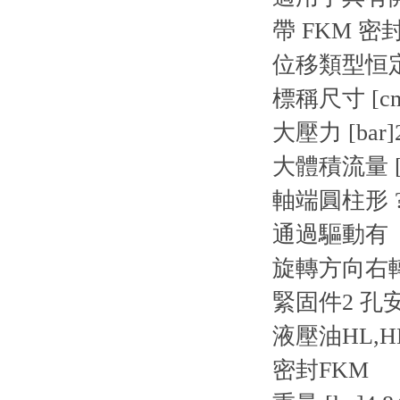
帶 FKM 密
位移類型恒
標稱尺寸 [cm
大壓力 [bar]
大體積流量 [l/
軸端圓柱形 ? 
通過驅動有
旋轉方向右
緊固件2 孔安裝
液壓油HL,HL
密封FKM