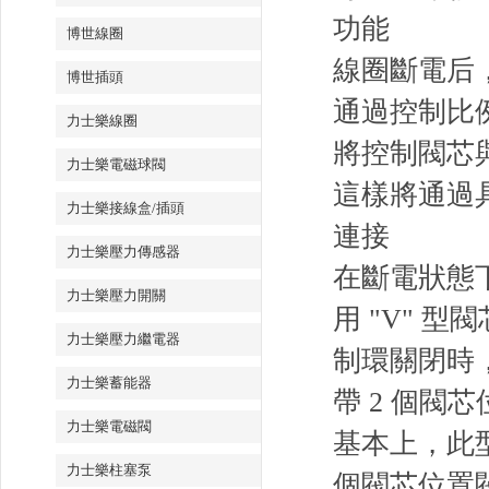
功能
博世線圈
線圈斷電后
博世插頭
通過控制比例
力士樂線圈
將控制閥芯
力士樂電磁球閥
這樣將通過具
力士樂接線盒/插頭
連接
力士樂壓力傳感器
在斷電狀態下
力士樂壓力開關
用 "V"
力士樂壓力繼電器
制環關閉時
力士樂蓄能器
帶 2 個閥
力士樂電磁閥
基本上，此
力士樂柱塞泵
個閥芯位置閥