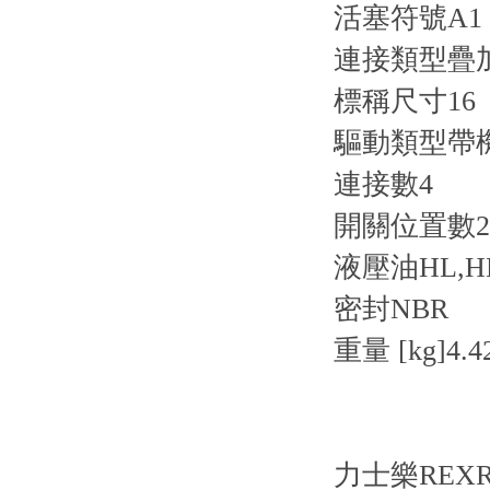
活塞符號
A1
連接類型
疊
標稱尺寸
16
驅動類型
帶
連接數
4
開關位置數
2
液壓油
HL,H
密封
NBR
重量 [kg]
4.4
力士樂REX