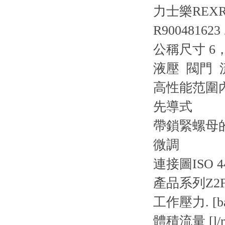
力士樂REXRO
R900481623
公稱尺寸 6，A
液壓 閥門 
高性能范圍
先導式
帶鎖緊螺母
微調
連接圖
ISO 4
產品系列
Z2
工作壓力. [ba
體積流量 [l/m