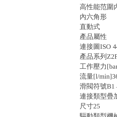
高性能范圍
內六角形
直動式
產品屬性
連接圖
ISO 4
產品系列
Z2
工作壓力[bar
流量[l/min]
3
滑閥符號
B1
連接類型
疊
尺寸
25
驅動類型
機