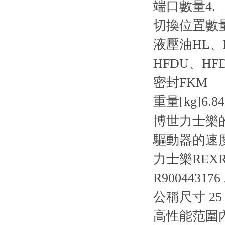
端口數量
4.
切換位置數
液壓油
HL、
HFDU、HF
密封
FKM
重量[kg]
6.84
博世力士樂
驅動器的速
力士樂REXRO
R900443176 
公稱尺寸 25，
高性能范圍