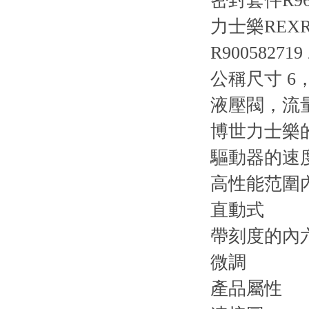
密封套件R9610
力士樂REX
R900582719
公稱尺寸 6，A
液壓閥，流
博世力士樂
驅動器的速
高性能范圍
直動式
帶刻度的內
微調
產品屬性