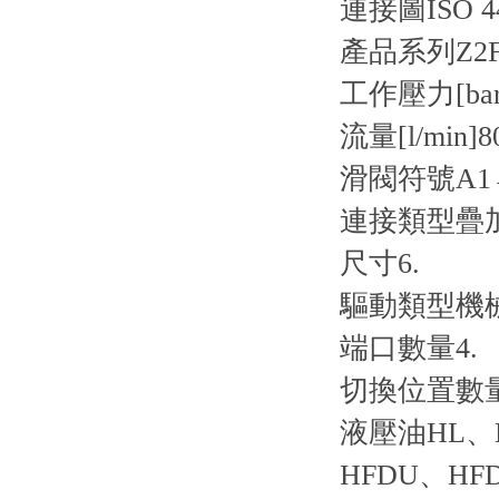
連接圖
ISO 4
產品系列
Z2
工作壓力[bar
流量[l/min]
8
滑閥符號
A1
連接類型
疊
尺寸
6.
驅動類型
機
端口數量
4.
切換位置數
液壓油
HL、
HFDU、HF