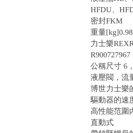
HFDU、HF
密封
FKM
重量[kg]
0.98
力士樂REX
R900727967
公稱尺寸 6，A
液壓閥，流
博世力士樂
驅動器的速
高性能范圍
直動式