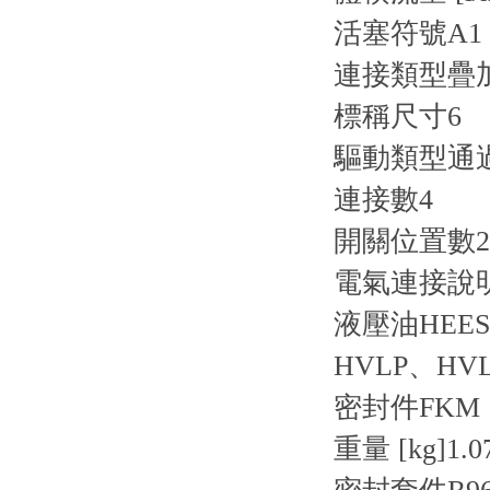
活塞符號
A1
連接類型
疊
標稱尺寸
6
驅動類型
通
連接數
4
開關位置數
2
電氣連接說
液壓油
HEE
HVLP、HV
密封件
FKM
重量 [kg]
1.0