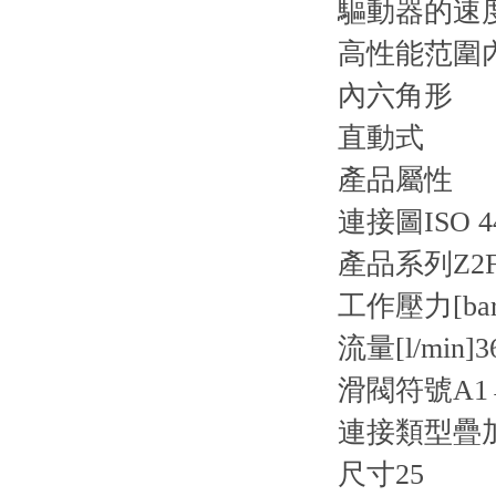
驅動器的速
高性能范圍
內六角形
直動式
產品屬性
連接圖
ISO 4
產品系列
Z2
工作壓力[bar
流量[l/min]
3
滑閥符號
A1
連接類型
疊
尺寸
25