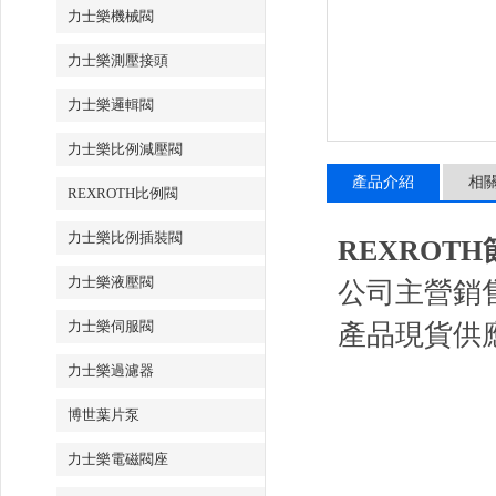
力士樂機械閥
力士樂測壓接頭
力士樂邏輯閥
力士樂比例減壓閥
產品介紹
相
REXROTH比例閥
力士樂比例插裝閥
REXROTH節流
力士樂液壓閥
公司主營銷
力士樂伺服閥
產品現貨供
力士樂過濾器
博世葉片泵
力士樂電磁閥座