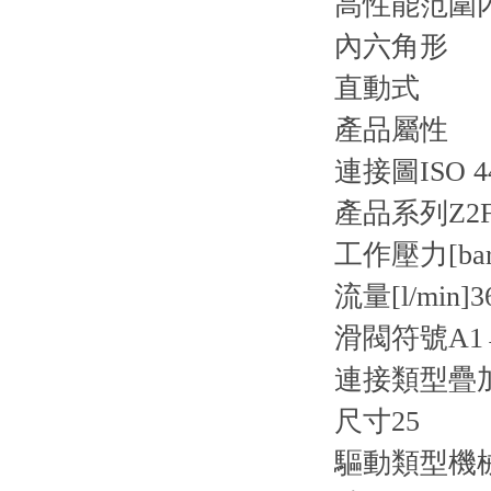
高性能范圍
內六角形
直動式
產品屬性
連接圖
ISO 4
產品系列
Z2
工作壓力[bar
流量[l/min]
3
滑閥符號
A1
連接類型
疊
尺寸
25
驅動類型
機