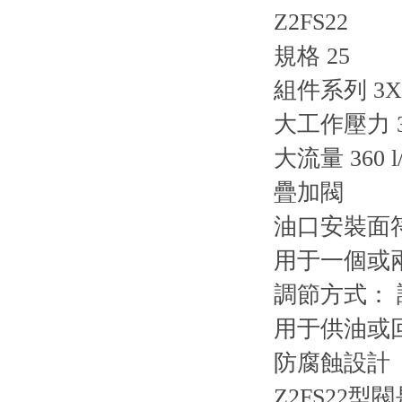
Z2FS22
規格 25
組件系列 3X
大工作壓力 35
大流量 360 l/
疊加閥
油口安裝面符合 I
用于一個或
調節方式：
用于供油或
防腐蝕設計
Z2FS2