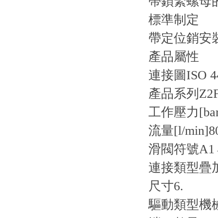
帶鎖緊螺母
標準制定
帶定位銷安裝孔I
產品屬性
連接圖
ISO 4
產品系列
Z2
工作壓力[bar
流量[l/min]
8
滑閥符號
A1
連接類型
疊
尺寸
6.
驅動類型
機