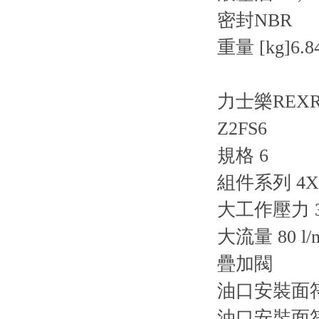
密封
NBR
重量 [kg]
6.8
力士樂REX
Z2FS6
規格 6
組件系列 4X
大工作壓力 31
大流量 80 l/
疊加閥
油口安裝面符合
油口安裝面符合 