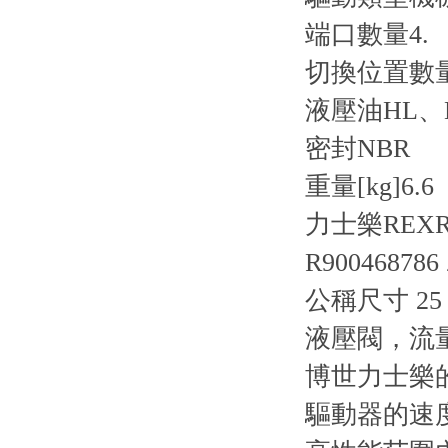
端口數量
4.
切換位置數
液壓油
HL、
密封
NBR
重量[kg]
6.6
力士樂REX
R900468786
公稱尺寸 25，
液壓閥，流
博世力士樂
驅動器的速