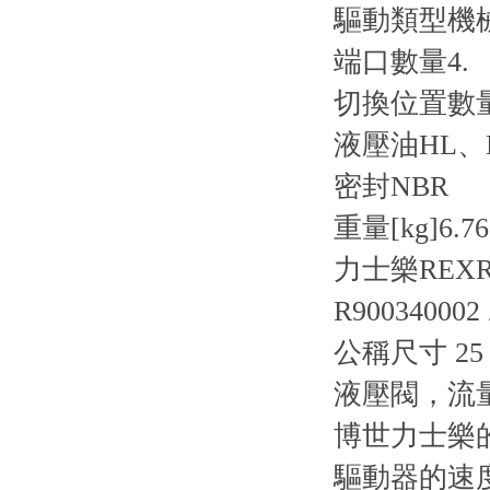
驅動類型
機
端口數量
4.
切換位置數
液壓油
HL、
密封
NBR
重量[kg]
6.76
力士樂REX
R900340002
公稱尺寸 25，
液壓閥，流
博世力士樂
驅動器的速