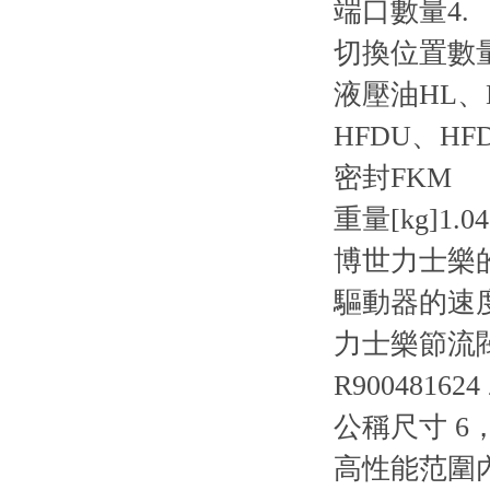
端口數量
4.
切換位置數
液壓油
HL、
HFDU、HF
密封
FKM
重量[kg]
1.04
博世力士樂
驅動器的速
力士樂節流閥 Z
R900481624
公稱尺寸 6，A
高性能范圍