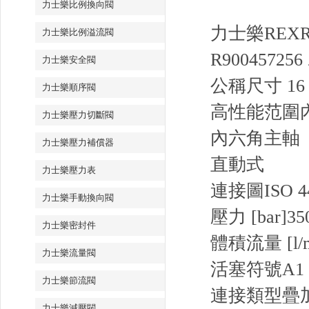
力士樂比例換向閥
力士樂REXRO
力士樂比例溢流閥
R900457256 
力士樂安全閥
公稱尺寸 16，
力士樂順序閥
高性能范圍
力士樂壓力切斷閥
內六角主軸
力士樂壓力補償器
直動式
力士樂壓力表
連接圖
ISO 4
力士樂手動換向閥
壓力 [bar]
35
力士樂密封件
體積流量 [l/m
力士樂流量閥
活塞符號
A1
力士樂節流閥
連接類型
疊
力士樂減壓閥