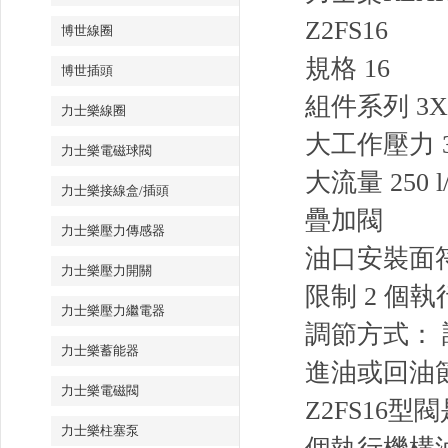
Z2FS16
博世線圈
規格 16
博世插頭
組件系列 3X
力士樂線圈
大工作壓力 35
力士樂電磁球閥
大流量 250 l/
力士樂接線盒/插頭
疊加閥
力士樂壓力傳感器
油口安裝面符合 I
力士樂壓力開關
限制 2 個
力士樂壓力繼電器
調節方式：
力士樂蓄能器
進油或回油
力士樂電磁閥
Z2FS1
力士樂柱塞泵