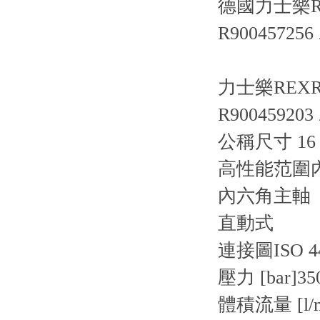
德國力士樂R
R900457256 
力士樂REXRO
R900459203 
公稱尺寸 16，
高性能范圍
內六角主軸
直動式
連接圖
ISO 4
壓力 [bar]
35
體積流量 [l/m