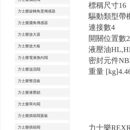
標稱尺寸
16
力士樂旋轉角度傳感器
驅動類型
帶
力士樂擺角傳感器
連接數
4
力士樂放大器
開關位置數
2
力士樂放大板
液壓油
HL,H
力士樂電液換向閥
密封元件
NB
力士樂溢流閥
重量 [kg]
4.4
力士樂整流板
力士樂液壓鎖
力士樂單向閥
力士樂插裝閥蓋板
力士樂REX
力士樂插裝閥