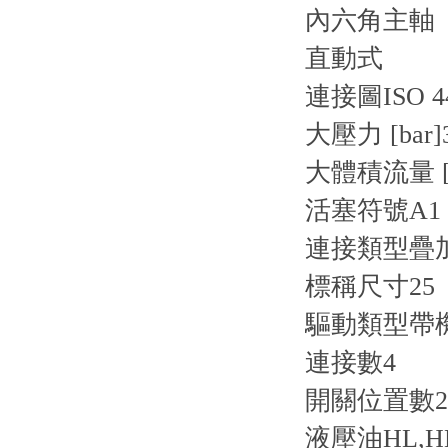
內六角主軸
直動式
連接圖
ISO 4
大壓力 [bar]
大體積流量 [l
活塞符號
A1
連接類型
疊
標稱尺寸
25
驅動類型
帶
連接數
4
開關位置數
2
液壓油
HL,H