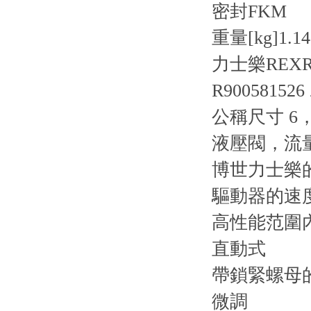
密封
FKM
重量[kg]
1.14
力士樂REX
R900581526
公稱尺寸 6，
液壓閥，流
博世力士樂
驅動器的速
高性能范圍
直動式
帶鎖緊螺母
微調