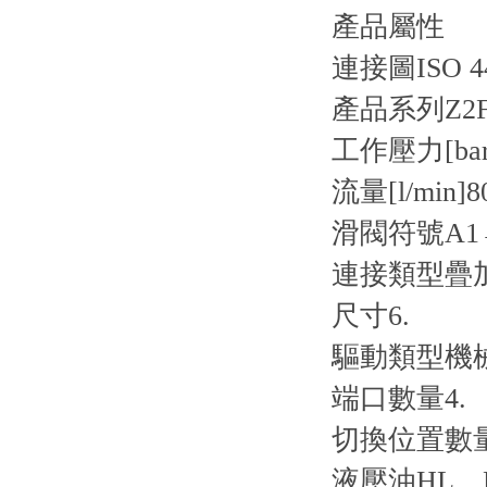
產品屬性
連接圖
ISO 4
產品系列
Z2
工作壓力[bar
流量[l/min]
8
滑閥符號
A1
連接類型
疊
尺寸
6.
驅動類型
機
端口數量
4.
切換位置數
液壓油
HL、