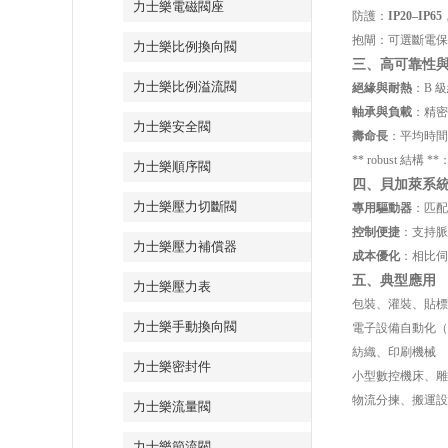
力士樂電磁閥座
防護：
IP20–IP65
抱閘：可選斷電保
力士樂比例換向閥
三、高可靠性
力士樂比例溢流閥
絕緣與耐熱
：B 
軸承與負載
：精密
力士樂安全閥
壽命長
：平均時間
** robust 
力士樂順序閥
四、貝加萊系
力士樂壓力切斷閥
專用驅動器
：匹配 
控制便捷
：支持脈沖
力士樂壓力補償器
成本優化
：相比伺
五、典型應用
力士樂壓力表
包裝、灌裝、貼標
力士樂手動換向閥
電子設備自動化（
紡織、印刷機械
力士樂密封件
小型數控機床、雕
物流分揀、搬運設
力士樂流量閥
力士樂節流閥