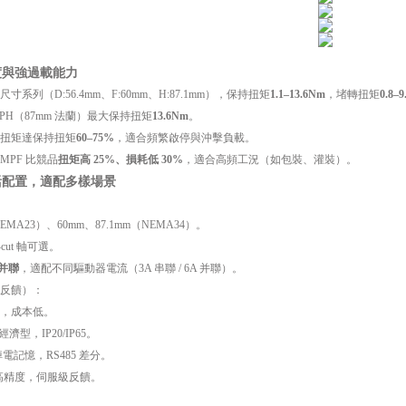
度與強過載能力
寸系列（D:56.4mm、F:60mm、H:87.1mm），保持扭矩
1.1–13.6Nm
，堵轉扭矩
0.8–
MPH（87mm 法蘭）最大保持扭矩
13.6Nm
。
扭矩達保持扭矩
60–75%
，適合頻繁啟停與沖擊負載。
0MPF 比競品
扭矩高 25%、損耗低 30%
，適合高頻工況（如包裝、灌裝）。
活配置，適配多樣場景
EMA23）、60mm、87.1mm（NEMA34）。
ut 軸可選。
 并聯
，適配不同驅動器電流（3A 串聯 / 6A 并聯）。
反饋）：
，成本低。
經濟型，IP20/IP65。
：掉電記憶，RS485 差分。
ace：高精度，伺服級反饋。