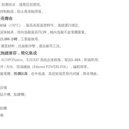
，防塵防水，適應惡劣環境。
持制動器，防止垂直軸滑落。
與長壽命
級絕緣（130°C），最高表面溫度
95°C
，連續運行穩定。
滾珠軸承，徑向負載最高
73.5N
，軸向負載不超電機重量。
21,000 小時
，工業級耐用。
結構 **：優質材料，抗振動沖擊，適合嚴苛工況。
統無縫兼容，簡化集成
ACOPOSmicro、X20/X67 系統步進模塊，電流
1–10A
，即插即用。
 / 方向、現場總線（Ethernet POWERLINK），編程簡單。
服電機，
性價比高
，在中低速、高扭矩場景替代伺服，降本增效。
設備
貼片機、點膠機）
刻機
備