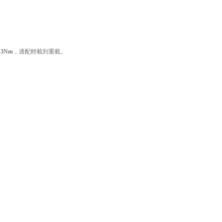
9.3Nm
，適配輕載到重載。