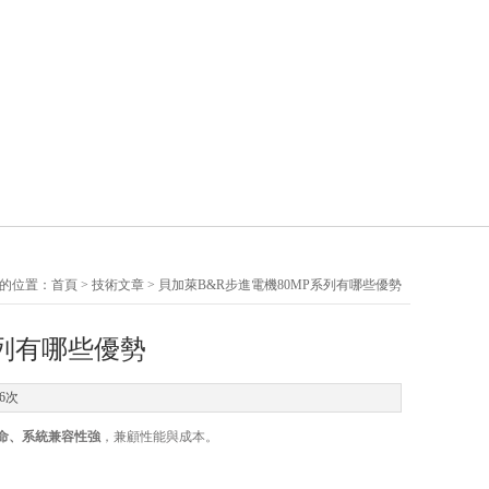
的位置：
首頁
>
技術文章
> 貝加萊B&R步進電機80MP系列有哪些優勢
系列有哪些優勢
6次
命、系統兼容性強
，兼顧性能與成本。