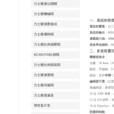
力士樂液位開關
力士樂機械閥
一、高扭矩密
力士樂測壓接頭
寬扭矩覆蓋
：分三尺
高扭矩輸出
：80
力士樂邏輯閥
過載能力強
：堵轉
力士樂比例減壓閥
高效率低損耗
：8
二、多規格靈
REXROTH比例閥
機械規格全
：
法蘭：56.4mm（N
力士樂比例插裝閥
軸型：平鍵軸、D-c
力士樂液壓閥
繞組：支持
串聯 /
編碼器可選
（位置
力士樂伺服閥
無編碼器：基礎型
10 位 ABR 增量：
力士樂過濾器
12 位 SSI 絕對
博世葉片泵
16 位 Hiperf
防護與制動
：