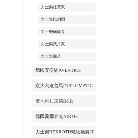
力士樂柱塞泵
力士樂比例閥
力士樂齒輪泵
力士樂葉片泵
力士樂濾芯
德國安沃馳AVENTICS
意大利迪普馬DUPLOMATIC
奧地利貝加萊B&R
德國愛爾泰克AIRTEC
力士樂REXROTH螺紋插裝閥