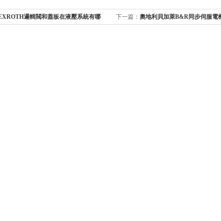
EXROTH邏輯閥和蓋板在液壓系統有哪
下一篇：
奧地利貝加萊B&R同步伺服電機
哪些難題
原理