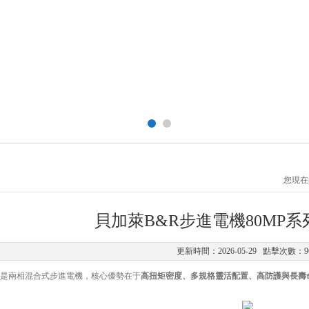
您現在
貝加萊B&R步進電機80MP
更新時間：2026-05-29 點擊次數：9
 系列是兩相混合式步進電機，核心優勢在于
高扭矩密度、多規格靈活配置、高防護與長壽