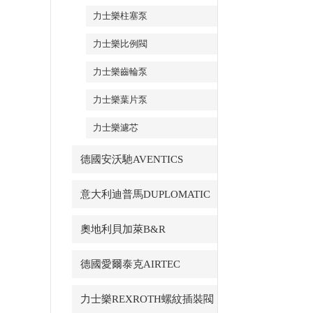
力士樂柱塞泵
力士樂比例閥
力士樂齒輪泵
力士樂葉片泵
力士樂濾芯
德國安沃馳AVENTICS
意大利迪普馬DUPLOMATIC
奧地利貝加萊B&R
德國愛爾泰克AIRTEC
力士樂REXROTH螺紋插裝閥