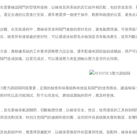
需要確認閥門的型號和規格，以確保其與系統的其它組件相匹配，包括管道直徑、壓
。選定合適的位置進行安裝，通常應選擇一個便于操作、觀察和維護的位置。避免在
驟。在安裝過程中，應確保管道和閥門連接的密封良好，避免氣體泄漏。可使用扳手
后，檢查所有連接處的密封性，可以通過涂抹肥皂水檢測是否有氣泡產生，從而判斷
面，應根據系統的工作要求調整壓力設定值。通常配備有調節旋鈕或螺絲，用戶可以
閥門造成損傷。設置完成后，可以通過壓力表監測輸出壓力是否符合預期。
CS壓力調節閥同樣重要，定期的檢查和保養能夠有效延長閥門的使用壽命。建議每隔
密封性以及功能測試。對于出現老化、磨損或腐蝕的部件，應及時更換。
首先要確保氣源關閉，切斷氣體供應，以確保安全。然后，使用適當的工具拆卸閥門
用清洗劑清潔。特別注意閥門的濾網和密封圈，這些部件容易積聚灰塵和雜質，影響
他易損件時，應選擇原廠配件，以確保替換部件的質量與性能。裝配時，確保各個部