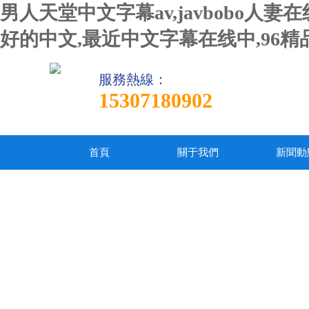
男人天堂中文字幕av,javbobo
好的中文,最近中文字幕在线中,96
服務熱線：
15307180902
首頁
關于我們
新聞動