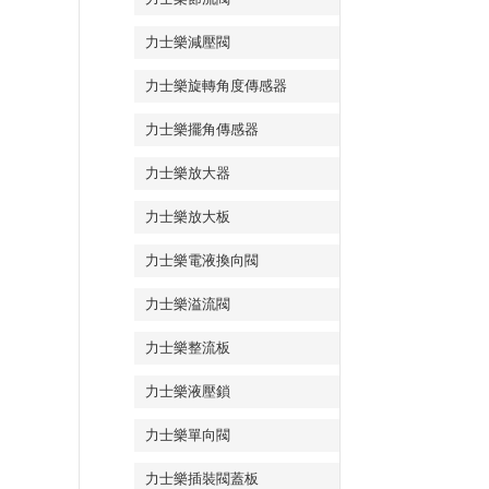
力士樂減壓閥
力士樂旋轉角度傳感器
力士樂擺角傳感器
力士樂放大器
力士樂放大板
力士樂電液換向閥
力士樂溢流閥
力士樂整流板
力士樂液壓鎖
力士樂單向閥
力士樂插裝閥蓋板