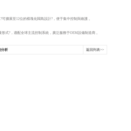
。其?可擴展至12位的模塊化閥島設計?，便于集中控制與維護 。
等多種連接形式?，適配全球主流控制系統，廣泛服務于OEM設備制造商 。
能分析
返回列表>>