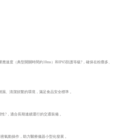
應速度（典型開關時間約10ms）和IP65防護等級?，確保在粉塵多、
潮濕、清潔頻繁的環境，滿足食品安全標準 。
用性?，適合長期連續運行的交通裝備 。
精密氣動操作，助力醫療儀器小型化發展 。