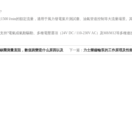
?
達1500 l/min的額定流量，適用于風力發電葉片測試臺、油氣管道控制等大流量場景
持?電氣或氣動驅動、多種電壓選項（24V DC / 110-230V AC）及M8/M12
線圈測量直阻，數值跳變是什么原因以及
下一篇：
力士樂齒輪泵的工作原理及性