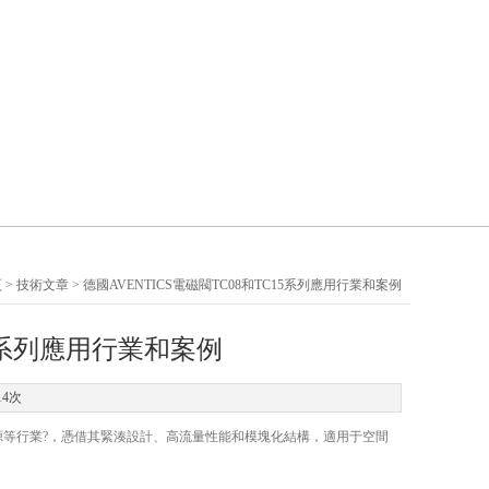
頁
>
技術文章
> 德國AVENTICS電磁閥TC08和TC15系列應用行業和案例
15系列應用行業和案例
14次
及能源等行業?，憑借其緊湊設計、高流量性能和模塊化結構，適用于空間