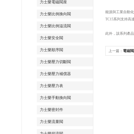
力士樂電磁閥座
能源與工業自動化
力士樂比例換向閥
TC15系列支持高
力士樂比例溢流閥
此外，該系列產品支
力士樂安全閥
力士樂順序閥
上一篇：
電磁閥
解決辦法
力士樂壓力切斷閥
力士樂壓力補償器
力士樂壓力表
力士樂手動換向閥
力士樂密封件
力士樂流量閥
力士樂節流閥