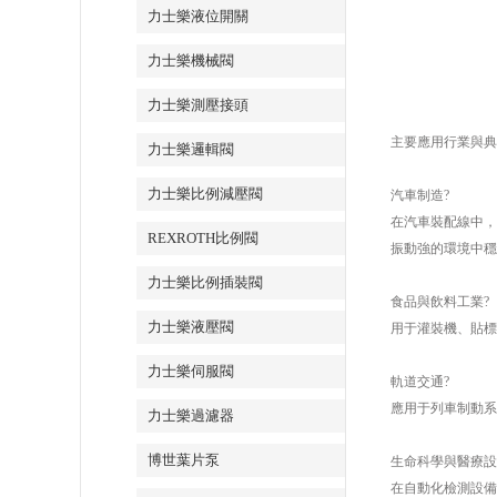
力士樂液位開關
力士樂機械閥
力士樂測壓接頭
主要應用行業與典
力士樂邏輯閥
力士樂比例減壓閥
汽車制造?
在汽車裝配線中，
REXROTH比例閥
振動強的環境中穩
力士樂比例插裝閥
食品與飲料工業?
力士樂液壓閥
用于灌裝機、貼標
力士樂伺服閥
軌道交通?
應用于列車制動系
力士樂過濾器
博世葉片泵
生命科學與醫療設
在自動化檢測設備