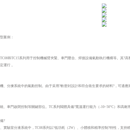
型案例：
TC08和TC15系列用于控制機械臂夾緊、車門壓合、焊接設備氣動執行機構等。其?高響
定運行 。
機、分揀系統中的氣動控制。由于采用?軟密封設計和符合衛生要求的材料?，可適應
統、車門啟閉控制等關鍵部位。TC系列閥體具備?寬溫運行能力（-10~50°C）和高耐
備?
、實驗室分液系統中，TC08系列以?低功耗（2W）、小體積和精準控制?特性，支持