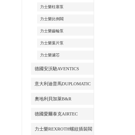
力士樂柱塞泵
力士樂比例閥
力士樂齒輪泵
力士樂葉片泵
力士樂濾芯
德國安沃馳AVENTICS
意大利迪普馬DUPLOMATIC
奧地利貝加萊B&R
德國愛爾泰克AIRTEC
力士樂REXROTH螺紋插裝閥