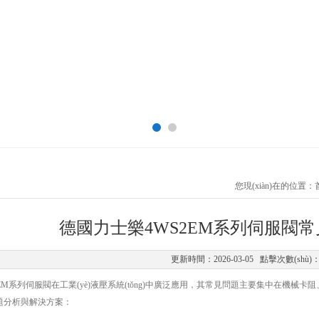
您現(xiàn)在的位置：
德國力士樂4WS2EM系列伺服閥
更新時間：2026-03-05 點擊次數(shù)：
EM系列伺服閥在工業(yè)液壓系統(tǒng)中廣泛應用，其常見問題主要集中在機械
的問題分析與解決方案：