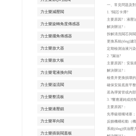
一、常見問題及對
力士樂減壓閥
1. ?閥芯卡滯?
主要原因?：液壓
力士樂旋轉角度傳感器
解決辦法?：
拆解清洗閥芯與閥
力士樂擺角傳感器
更換系統(tǒng)
力士樂放大器
定期檢測油液污染
2. ?漏油?
力士樂放大板
主要原因?：安裝
解決辦法?：
力士樂電液換向閥
檢查并更換損壞的
力士樂溢流閥
確保安裝底座平整
若為彈簧管或內部
力士樂整流板
3. ?響應遲鈍或
主要原因?：
力士樂液壓鎖
先導級噴嘴堵塞；
力士樂單向閥
反饋機構松動（機
系統(tǒng)供
力士樂插裝閥蓋板