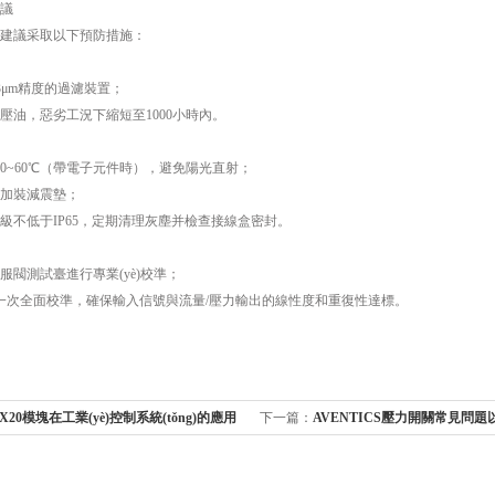
議
建議采取以下預防措施：
3μm精度的過濾裝置；
液壓油，惡劣工況下縮短至1000小時內。
20~60℃（帶電子元件時），避免陽光直射；
時加裝減震墊；
級不低于IP65，定期清理灰塵并檢查接線盒密封。
服閥測試臺進行專業(yè)校準；
行一次全面校準，確保輸入信號與流量/壓力輸出的線性度和重復性達標。
20模塊在工業(yè)控制系統(tǒng)的應用
下一篇：
AVENTICS壓力開關常見問
養(yǎng)