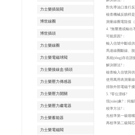
解決辦法?：
對先導油口進行反
力士樂插裝閥
檢查機械反饋桿是否
博世線圈
測量線圈電阻值（
4. ?無響應或輸出不
博世插頭
可能原因?：
輸入信號中斷或供
力士樂線圈
馬達線圈斷線、脫
力士樂電磁球閥
系統(tǒng)存
解決辦法?：
力士樂接線盒/插頭
檢查輸入信號與供
使用萬用表測量線
力士樂壓力傳感器
排除外部電磁干擾
力士樂壓力開關
5. ?零位漂移?
現(xiàn)象?
力士樂壓力繼電器
校準方法?：
先校準第一級噴嘴
力士樂蓄能器
再校準第二級閥芯：
力士樂電磁閥