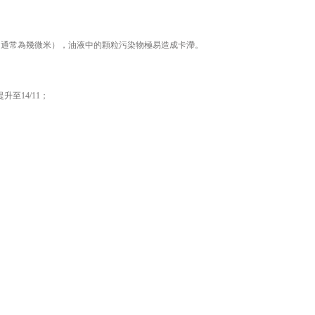
（通常為幾微米），油液中的顆粒污染物極易造成卡滯。
升至14/11；