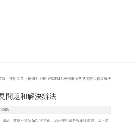
首頁
>
技術文章
> 德國力士樂4WS2EM系列伺服閥常見問題和解決辦法
常見問題和解決辦法
296次
卡阻、漏油、響應不穩(wěn)定等方面。結合技術資料與維護實踐，以下是