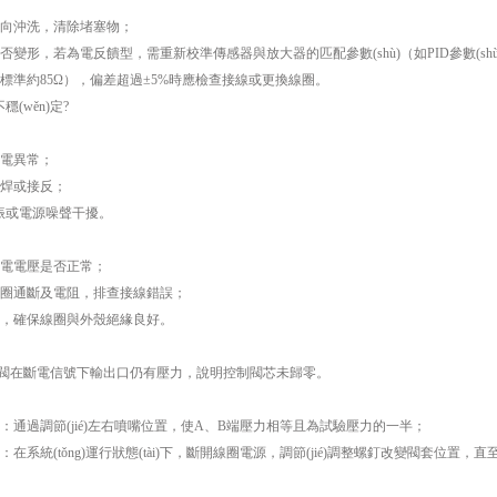
向沖洗，清除堵塞物；
變形，若為電反饋型，需重新校準傳感器與放大器的匹配參數(shù)（如PID參數(shù
標準約85Ω），偏差超過±5%時應檢查接線或更換線圈。
穩(wěn)定?
電異常；
焊或接反；
在諧振或電源噪聲干擾。
電電壓是否正常；
圈通斷及電阻，排查接線錯誤；
，確保線圈與外殼絕緣良好。
：伺服閥在斷電信號下輸出口仍有壓力，說明控制閥芯未歸零。
：通過調節(jié)左右噴嘴位置，使A、B端壓力相等且為試驗壓力的一半；
在系統(tǒng)運行狀態(tài)下，斷開線圈電源，調節(jié)調整螺釘改變閥套位置，