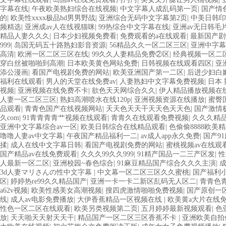
字幕在线
|
午夜欧美熟妇综合在线视频
|
中文字幕人成乱码第一页
|
国产情
的
|
欧美性xxxx极品hd男男野战
|
亚洲综合无码中文字幕第2页
|
中美日韩
频精选
|
亚洲成av人在线视猫咪
|
99热综合中文字幕在线
|
亚洲av无日韩毛
精品人妻久久久
|
日本少妇视频免费看
|
免费观看的a在线观看
|
最新国产剧
999
|
岛国无码五十路熟妇影音资源
|
56精品久久一区二区三区
|
亚洲中字幕
高清
|
欧洲一区二区三区在线
|
99久久人妻精品免费②区
|
经典视频一区二
穿白丝被啪啪到高潮
|
日本欧美黄色网站免费
|
日韩视频在线观看四区
|
亚
添公漫画
|
看国产电视剧免费的网站
|
欧美亚洲国产第一二区
|
后进少妇白
福利在线观看
|
男人的天堂在线免费av
|
人妻熟妇中文字幕免费视频
|
日本 
视频
|
亚洲视频在线免费不卡
|
欲色天天网综合久久
|
伊人精品播放视频在
人妻一区二区三区
|
熟妇高潮喷水在线120p
|
亚洲视频资源在线播放
|
蜜臀
品观看
|
青青色国产在线视频网站
|
天天色天天干天天色天天色
|
国产激情
久com
|
91青青青青艹视频在线观看
|
青青久在线观看免费视频
|
久久久精
亚洲中文字幕综合av一区
|
欧美日韩综合在线精品观看
|
色偷偷8888欧美
噜噜人妻av中文字幕
|
午夜国产精品福利一二
|
av成人app永久免费
|
国产9
揉
|
成人在线中文字幕日韩
|
看国产电视剧免费的网站
|
蜜桃视频av在线观
国产精品av在线免费观看
|
久久久99久久999
|
91精产国品一二三产区发
|
性
人最新一区二区
|
亚洲校园~春色综合
|
91麻豆精品国产综合久久久主演
|
成
3d人妻マリさんの性中文字幕
|
中文幕一区二区三区久久蜜桃
|
国产福利
区
|
婷婷热re99久久精品国产
|
亚洲一卡一卡二新区乱码无人区二
|
青青色
a62v视频
|
欧美性感美女高潮视频
|
搜四虎激情啪啪免费视频
|
国产原创一
线
|
成人av电影免费播放
|
大伊香蕉精品一区视频在线
|
欧美黄a大片在线
性色一区二区在线观看
|
欧美另类视频第二页
|
五月婷婷最新视频观看
|
色
放
|
天天啪天天射天天干
|
精品国产一区二区三区香蕉不卡
|
亚洲欧美自拍