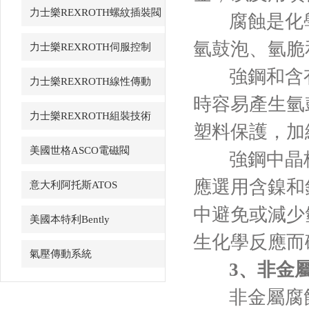
力士樂REXROTH螺紋插裝閥
腐蝕是化
氫鼓泡、氫脆
力士樂REXROTH伺服控制
強鋼和含
力士樂REXROTH線性傳動
時容易產生氫
力士樂REXROTH組裝技術
塑料保護，加
美國世格ASCO電磁閥
強鋼中晶
應選用含鎳和
意大利阿托斯ATOS
中避免或減少
美國本特利Bently
生化學反應而
氣壓傳動系統
3、非金
非金屬腐