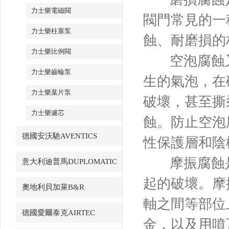
力士樂電磁閥
閥門常見的一
力士樂柱塞泵
蝕、耐磨損的
力士樂比例閥
空泡腐蝕
力士樂齒輪泵
生的氣泡，在
力士樂葉片泵
破壞，甚至撕
力士樂濾芯
蝕。防止空泡
德國安沃馳AVENTICS
性保護層和陰
摩振腐蝕
意大利迪普馬DUPLOMATIC
起的破壞。摩
奧地利貝加萊B&R
軸之間等部位
德國愛爾泰克AIRTEC
金，以及用噴