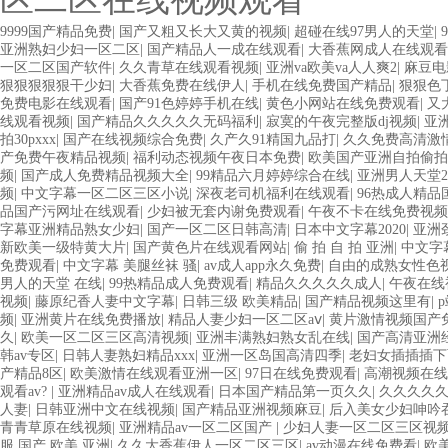
9999国产精品免费
|
国产又粗又长大又黄的视频
|
超碰在线97男人的天堂
|
亚洲熟妇少妇一区二区
|
国产精品人一成在线观看
|
大香蕉网成人在线观看
一区二区国产软件
|
久久青草在线观看视频
|
亚洲va欧美va人人爽2
|
麻豆电
狠狠狠狠狠干少妇
|
大香蕉免费在线伊人
|
手机在线免费国产精品
|
狠狠色
免费电影在线观看
|
国产91色婷婷手机在线
|
黄色小网站在线免费观看
|
又
线观看视频
|
国产精品久久久久久无码福利
|
寂寞的午夜完整版dj视频
|
亚
拍30pxxx
|
国产在线视频综合免费
|
久产久91精国九品打
|
久久免费高清激
产免费午夜精品视频
|
福利动态视频午夜日本免费
|
欧美国产亚洲自拍偷拍
频
|
国产成人免费精品视频大全
|
99精品六月婷婷综合在线
|
亚洲男人天堂20
频
|
中文字幕一区二区三区小说
|
深夜老司机福利在线观看
|
96热成人精品
品国产污网址在线观看
|
少妇被无套内谢免费观看
|
午夜不卡在线免费视频
字幕亚洲精品熟女少妇
|
国产一区二区日韩高清
|
日本中文字幕2020
|
亚洲
新欧美一级特黄大片
|
国产黄色片在线观看网站
|
偷 拍 自 拍 亚洲
|
中文字
免费观看
|
中文字幕 美腿丝袜 骚
|
av成人app永久免费
|
自由的成熟女性色
男人的天堂 在线
|
99热精品成人免费观看
|
精品久久久久久成人
|
午夜在线
视频
|
藤原纪香人妻中文字幕
|
日韩三级 欧美精品
|
国产精品视频这里有
|
频
|
亚洲黄片在线免费播放
|
精品人妻少妇一区二区aⅴ
|
黄片激情视频国产
久
|
欧美一区二区三区高清视频
|
亚洲丰满熟妇熟女乱在线
|
国产高清亚洲
韩av专区
|
日韩人妻熟妇精品xxx
|
亚洲一区岛国高清四季
|
老妇女插插插下
产精品8区
|
欧美激情在线观看亚洲一区
|
97日在线免费观看
|
高潮视频在线
观看av?
|
亚洲精品av成人在线观看
|
日本国产精品第一页久久
|
久久久久久
人妻
|
日韩亚洲中文在线视频
|
国产精品亚洲视频麻豆
|
后入美女少妇呻吟
青青草原在线视频
|
亚洲精品av一区二区国产
|
少妇人妻一区二区三区视频
服 国产 欧美 亚洲
|
久久大香蕉伊人一区二区三区
|
av动漫在线免费看
|
欧