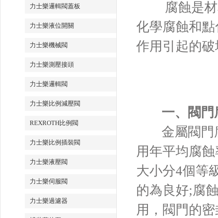
腐蝕是材料
力士樂邏輯閥蓋板
化學腐蝕和點
力士樂液位開關
作用引起的破
力士樂機械閥
力士樂測壓接頭
力士樂邏輯閥
力士樂比例減壓閥
一、閥門
REXROTH比例閥
金屬
閥門
力士樂比例插裝閥
用年平均腐蝕
力士樂液壓閥
大小分4個等級：
力士樂伺服閥
的為良好;腐蝕速
力士樂過濾器
用，閥門的密