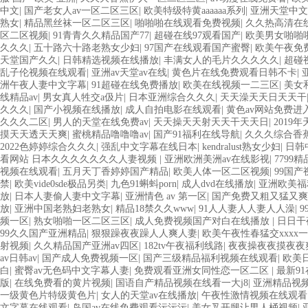
中文
|
国产老女人av一区二区三区
|
欧美特级特黄aaaaaa系列
|
亚洲天堂中文
熟女
|
精品黑丝袜一区二区三区
|
啪啪啪在线观看免费视频
|
久久热高清在
区二区视频
|
91青青久久精品国产77
|
超碰在线97观看国产
|
欧美男女啪啪
久久久
|
五十路六十路老熟女少妇
|
97国产在线观看国产蜜臀
|
欧美午夜免
天堂国产久久
|
日韩精选视频在线播放
|
丰满女人的毛片久久久久久
|
超碰
乱子伦视频在线观看
|
亚洲av天堂av在线
|
黄色片在线免费观看日韩不卡
|
洲午夜人妻中文字幕
|
91超碰在线免费播放
|
欧美在线视频一二三区
|
美女
线精品av
|
男女真人牲交a伋片
|
日本亚洲综合久久久
|
天天澡天天日天天干
久久久
|
国产小视频在线播放
|
成人自拍电影在线观看
|
黄色av网站免费进
久久久二区
|
男人的天堂在线免费av
|
天天操天天射天天干天天日
|
2019
摸天天透天天爽
|
蜜桃精品噜噜噜av
|
国产91福利在线导航
|
久久久综合香
2022色婷婷综合久久久
|
强乱中文字幕在线日本
|
kendralust熟女少妇
|
日韩
看网站 日本久久久久久久久人妻视频
|
亚洲欧洲美洲av在线影视
|
7799
视频在线观看
|
五月天丁香婷婷国产精品
|
欧美人体一区二区视频
|
99国
禁
|
欧美vide0sde极品另类
|
九色91蝌蚪porn
|
成人dvd在线播放
|
亚洲欧美福
放
|
日本人妻偷人妻中文字幕
|
亚洲情色 av 第一区
|
国产免费又粗又猛又爽
放
|
亚洲中国老熟妇老熟女
|
精品18禁久久www
|
91人人妻人人妻人人澡
|
频一区
|
熟女啪啪一区二区三区
|
成人免费视频国产对白在线播放
|
日日干
99久久国产亚洲精品
|
狠狠躁夜夜躁人人爽人妻
|
欧美午夜性春猛交xxxx一
射视频
|
久久精品国产亚洲av四区
|
182tv午夜福利线路
|
夜夜操夜夜摸夜夜
av日韩av
|
国产成人免费视频一区
|
国产三级精品福利视频在线观看
|
欧美
白
|
蜜臀av无色码中文字幕人妻
|
免费观看亚洲女同性恋一区二区
|
最新9
版
|
在线免费看的黄片视频
|
国语自产精品视频在线看一大j8
|
亚洲精品视
一级黄色片特级黄色片
|
女人的天堂av在线播放
|
午夜性激情视频在线观看
文字幕在线观看
|
岛国av在线免费观看污污污
|
美女叉开腿让男人桶视频
|