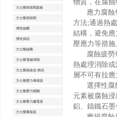
物質，在腐蝕
力士樂插裝閥蓋板
應力腐蝕
力士樂插裝閥
方法;通過熱
博世線圈
結構，避免應
博世插頭
壓應力等措施
力士樂線圈
腐蝕疲勞
力士樂電磁球閥
熱處理消除或
力士樂接線盒/插頭
層不可有拉應
力士樂壓力傳感器
選擇性腐
力士樂壓力開關
元素被腐蝕浸
力士樂壓力繼電器
鋁、鑄鐵石墨
力士樂蓄能器
磨損腐蝕