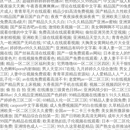
区一区二区
|
超碰婷婷婷婷婷色播av
|
色99热久久99热国产
|
中文国产成人
夜夜操天天爽
|
午夜香蕉爽爽爽av
|
理论在线观看中文字幕
|
精品国产99免
片成人
|
青青草毛片在线观看
|
精品少妇高清免费视频
|
国产精品久久性欧
91精品国产麻豆国产自产在
|
夜夜艹夜夜操夜夜操夜夜艹
|
亚洲欧美三级在
免费高清a级片
|
国产精品久久久久白
|
17c久久精品国产亚洲av蜜柚
|
亚洲
视频
|
国产探花杏吧av在线
|
激情欧美视频一区二区
|
美女啊啊啊不可以插
观看你懂的中文字幕
|
免费高清在线观看黄网站
|
偷拍亚洲另类天堂视频
|
来射精视频
|
亚洲欧美三级在线观看视频
|
亚洲精品天堂久久久
|
青青色国
九一欧洲国产无码在线
|
97成人在线观看视频
|
大胸美女黄网站色片大全亚
色av
|
婷婷热re99久久精品国产
|
亚洲精品有码中文字幕
|
丰满人妻一区二
频在线
|
国产丝袜高清在线观看
|
国产一级免费观看av网站
|
日本老女人的
级黄色片
|
在线视频免费观看色
|
精品国产免费在线观看
|
人妻人妻干干干
播
|
精品一区二区三区福利美女
|
宅男噜噜66一区二区三区四区
|
天天干狠
九色蝌蚪porn内射御姐
|
男人天堂2017在线
|
九月婷婷久久综合激情
|
男女
三区
|
人妻中出视频免费观看
|
青青草原精品资源站
|
人人爱精品人人艹人
乱子伦一区
|
av在线免费观看高清不卡
|
老窝鸭av一区二区三区
|
91在线视
国产精品男女上床视频
|
大香蕉国产手机在线观看
|
视频二区视频四区中文
放
|
偷 拍 自 拍 亚洲
|
在线播放三级黄色日韩av
|
亚洲风情少妇一区二区三
幕88av
|
久久精品亚洲精品国产色婷婷
|
99精品视频在线播放3
|
91久久精品
产婷婷色三区二区一区
|
69精品人伦一区二区三区
|
97精品人妻全国免费
|
蜜桃
|
caoporn中文字幕视频
|
成人免费视频国产对白在线播放
|
久草精品在
洲欧美一区二区三区久久蜜臀
|
全国av一卡二卡三卡免费
|
美女厕所撒尿偷
线播放
|
国产精品综合自拍第一页
|
国产日韩欧美高清无网码
|
成年大片免
99国产热精品在线观看
|
欧美老熟妇乱子伦视频在线观看
|
日本一区二区伦
影免费
|
亚洲情色成人一二三区
|
99久久这里都是精品
|
国产熟女会所推油