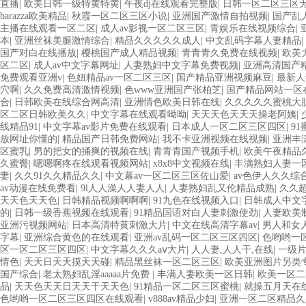
直播
|
欧美日韩一级特黄特黄
|
午夜dj在线观看完整版
|
日韩一区二区三区无
barazza欧美精品
|
秋霞一区二区三区小说
|
亚洲国产激情自拍视频
|
国产乱
主播在线观看一区二区
|
成人av影视一区二区三区
|
青娱乐在线视频综合
|
本
|
亚洲丝袜美腿激情综合
|
精品久久久久久成人
|
中文乱码字幕人妻精品
|
国产对白在线播放
|
樱桃国产成人精品视频
|
青青青久免费在线视频
|
欧美
区二区
|
成人av中文字幕网址
|
人妻熟妇中文字幕免费视频
|
亚洲高清国产
免费观看亚洲v
|
色妞精品av一区二区三区
|
国产精品亚洲视频麻豆
|
最新人
穴啊
|
久久免费高清激情视频
|
色www亚洲国产张柏芝
|
国产精品网站一区
合
|
日韩欧美在线综合网高清
|
亚洲情色欧美日韩在线
|
久久久久久蜜桃大
区二区日韩欧美久久
|
中文字幕在线观看呦呦
|
天天天色天天天操老阿姨
|
线精品91
|
中文字幕av影片免费在线观看
|
日本成人一区二区三区四区
|
9
放网址你懂的
|
精品国产日韩免费网站
|
我不卡亚洲视频在线视频
|
亚洲丰
区蜜乳
|
男的把女的捅爽的视频在线
|
青青青国产视频手机
|
欧美午夜精品
久蜜臀
|
嗯嗯啊疼在线观看视频网站
|
x8x8中文视频在线
|
丰满熟妇人妻一
妻
|
久久91久久精品久久
|
中文幕av一区二区三区佐山爱
|
av色伊人久久综
av动漫在线免费看
|
9l人人澡人人妻人人
|
人妻熟妇乱又伦精品成熟
|
久久超
天天色天天色
|
日韩精品视频啊啊啊
|
91九色在线视频入口
|
日韩成人中文
的
|
日韩一级香蕉视频在线观看
|
91精品国语对白人妻刺激使劲
|
人妻欧美
亚洲污视频网站
|
日本高清特黄刺激大片
|
中文在线高清字幕av
|
男人和女
字幕
|
亚洲综合黄色的在线观看
|
亚洲av乱码一区二区三区四区
|
色哟哟一
区一区二区三区四区
|
中文字幕久久久aⅴ大片
|
人人妻,人人干,在线
|
一级
情色
|
天天日天天摸天天碰
|
精品黑丝袜一区二区三区
|
欧美亚洲图片另类
国产综合
|
老太熟妇乱淫aaaaa片免费
|
丰满人妻欧美一区日韩
|
欧美一区二
品
|
天天色天天日天天干天天色
|
91精品一区二区三区蜜桃
|
就操五月天在
色哟哟一区二区三区四区在线观看
|
v888av精品少妇
|
亚洲一区二区精品久