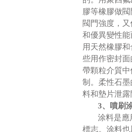
膠等橡膠做閥
閥門強度，又
和優異變性能
用天然橡膠和
些用作密封面
帶顆粒介質中
制。柔性石墨
料和墊片泄露
3、噴刷
涂料是應
標志。涂料也