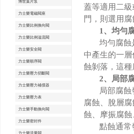
博世葉片泵
蓋等適用二級
力士樂電磁閥座
門，則選用腐
力士樂比例換向閥
1、均勻
力士樂比例溢流閥
均勻腐蝕
力士樂安全閥
中產生的一層
力士樂順序閥
蝕剝落，這種
力士樂壓力切斷閥
2、局部
力士樂壓力補償器
局部腐蝕
力士樂壓力表
腐蝕、脫層腐
力士樂手動換向閥
蝕、摩振腐蝕
力士樂密封件
點蝕通常
力士樂流量閥