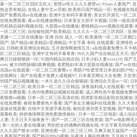
幕一区二区三区四区五区人
|
密臂av性久久久久蜜臂av
|
91tsav人妻国产
|
亚
热这里有精品
|
在线人妻中文av导航
|
欧美韩日国产精品一区
|
色视频在线
国产免费高清av在线播放
|
亚洲中文有码字幕青青
|
美女扒开尿孔一区二区
在线免费观看
|
黄av在线播放网站
|
日本美女大胆不卡视频
|
日韩一级高清
司机精品福利视频在线
|
大屁股av在线播放
|
蜜桃精品www视频在线观看
|
一区二区三区
|
自拍偷拍国产欧美精品
|
久久久久一区二区三区四区
|
亚洲
美腿一二三区在线播放
|
亚洲 自拍 成人 一区
|
欧美激情一区二区三区鹅
国产
|
国产精品v欧美精品v亚洲精品
|
中文字幕 有码 在线观看
|
亚洲情色 a
品
|
日韩欧美亚洲综合精品
|
五月激情网激情五月
|
a在线观看免费久不卡精
区二区三区精品
|
亚洲中文有码字幕青青
|
99久久国产综合精品五月天
|
国
爽日日躁狠狠躁一区
|
91国内精品自线在拍
|
日本少妇人妻xxxxx16
|
国产又
com
|
被大鸡吧操骚B真爽视频
|
老肥熟妇丰满大屁股在线播放
|
国产av在
岛国av在线观看
|
一区二区三区蜜臀a v
|
黑阴户性爱茸茸日本老妇阴户性
|
在线网址
|
国产在线看片免费人成视频97
|
日本黄页网址大全免费
|
天堂资
99国产精品视频播放
|
一本久道久久综合狠狠躁
|
亚洲综合天堂av一区
|
日
一区二区三区
|
欧美日本一区二区三区精品
|
深夜福利成人在线观看
|
中文
三区免费观看
|
久热99免费精品视频在线观看
|
成人两性色午夜视频免费88
夜狠狠va视频
|
日本一区二区三区高清在线
|
四虎影音精品影院在线播放
|
在线免费看
|
春雨免费黄色片看看
|
国产美女主播福利在线观看
|
久久大香
直操在线观看
|
在线中文资源字幕在线
|
偷拍亚洲另类天堂视频
|
国产精品
观看欧美
|
婷婷激情网亚洲色图激情偷拍
|
日本一区二三区电影
|
成人综合
人妻
|
天天日天天操夜夜干
|
国产一区二区三区在线资源
|
国产av电影网毛
|
第一次的人妻在线播放
|
男的把女的捅爽的视频在线
|
中文字幕无码肉感
久久久国产喷水18禁
|
亚洲色图一区二区三区三州
|
又爽又粗又猛国产一区
久香蕉国产线看
|
国产精品999小视频
|
午夜伊人网在线播放
|
五月婷六月婷