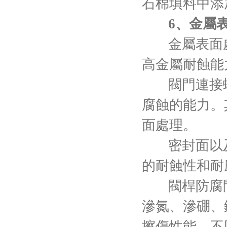
石棉填料中添
6、金屬
金屬表面
高金屬耐蝕能
閥門連接螺
腐蝕的能力。
面處理。
密封面以
的耐蝕性和耐磨
閥桿防腐
滲氮、滲硼、
擦傷性能。不