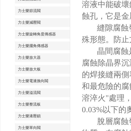
溶液中能破壞
力士樂節流閥
蝕孔，它是金
力士樂減壓閥
縫隙腐蝕
力士樂旋轉角度傳感器
殊形態。防止
力士樂擺角傳感器
晶間腐蝕
力士樂放大器
腐蝕除晶界沉
力士樂放大板
的焊接縫兩側
力士樂電液換向閥
和最危險的腐
力士樂溢流閥
溶淬火"處理
力士樂整流板
0.03%以
力士樂液壓鎖
脫層腐蝕
力士樂單向閥