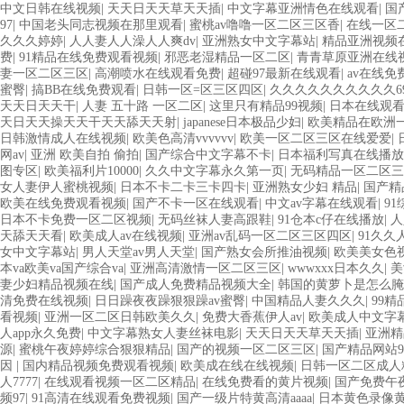
中文日韩在线视频
|
天天日天天草天天插
|
中文字幕亚洲情色在线观看
|
国
97
|
中国老头同志视频在那里观看
|
蜜桃av噜噜一区二区三区香
|
在线一区
久久久婷婷
|
人人妻人人澡人人爽dv
|
亚洲熟女中文字幕站
|
精品亚洲视频
费
|
91精品在线免费观看视频
|
邪恶老湿精品一区二区
|
青青草原亚洲在线
妻一区二区三区
|
高潮喷水在线观看免费
|
超碰97最新在线观看
|
av在线免
蜜臀
|
搞BB在线免费观看
|
日韩一区=区三区四区
|
久久久久久久久久久久6
天天日天天干
|
人妻 五十路 一区二区
|
这里只有精品99视频
|
日本在线观
天日天天操天天干天天舔天天射
|
japanese日本极品少妇
|
欧美精品在欧洲
日韩激情成人在线视频
|
欧美色高清vvvvvv
|
欧美一区二区三区在线爱爱
|
网av
|
亚洲 欧美自拍 偷拍
|
国产综合中文字幕不卡
|
日本福利写真在线播放
图专区
|
欧美福利片10000
|
久久中文字幕永久第一页
|
无码精品一区二区三
女人妻伊人蜜桃视频
|
日本不卡二卡三卡四卡
|
亚洲熟女少妇 精品
|
国产精
欧美在线免费观看视频
|
国产不卡一区在线观看
|
中文av字幕在线观看
|
9
日本不卡免费一区二区视频
|
无码丝袜人妻高跟鞋
|
91仓本c仔在线播放
|
人
天舔天天看
|
欧美成人av在线视频
|
亚洲av乱码一区二区三区四区
|
91久
女中文字幕站
|
男人天堂av男人天堂
|
国产熟女会所推油视频
|
欧美美女色
本va欧美va国产综合va
|
亚洲高清激情一区二区三区
|
wwwxxx日本久久
|
美
妻少妇精品视频在线
|
国产成人免费精品视频大全
|
韩国的黄萝卜是怎么腌
清免费在线视频
|
日日躁夜夜躁狠狠躁av蜜臀
|
中国精品人妻久久久
|
99
看视频
|
亚洲一区二区日韩欧美久久
|
免费大香蕉伊人av
|
欧美成人中文字
人app永久免费
|
中文字幕熟女人妻丝袜电影
|
天天日天天草天天插
|
亚洲精
源
|
蜜桃午夜婷婷综合狠狠精品
|
国产的视频一区二区三区
|
国产精品网站99
因
|
国内精品视频免费观看视频
|
欧美成在线在线视频
|
日韩一区二区成人
人7777
|
在线观看视频一区二区精品
|
在线免费看的黄片视频
|
国产免费午
频97
|
91高清在线观看免费视频
|
国产一级片特黄高清aaaa
|
日本黄色录像