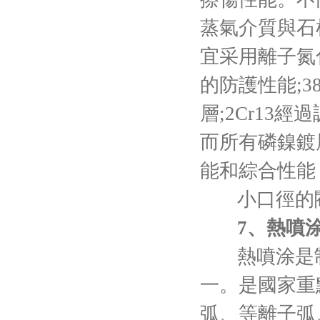
蒸氣介質與石
宜采用離子氮
的防護性能;3
層;2Cr1
而所有磷鎳鍍層
能和綜合性能
小口徑的
7、熱噴
熱噴涂是
一。是國家重
弧、等離子弧