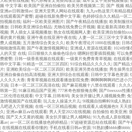
大欧美在线视频
|
初六苏梅全文免费阅读正版
|
成年女女子免费视频播放
|
频 中文字幕
|
欧美国产亚洲自拍偷拍
|
欧美另类视频第二页
|
国产 视频 精
亚洲av日韩激情av
|
亚洲天堂男人网站在线观看
|
九九re热这里只有精品视
在线观看国产蜜臀
|
超碰在线新免费中文字幕
|
色婷婷综合久久精品一区二
拍视频在线
|
福利一区欧美亚洲图片
|
国产午夜精品在线播放
|
欧美制服丝
播放
|
日韩欧美亚洲综合精品
|
尤物在线免费公开视频
|
最近最新高清欧美
视频
|
男人插女人逼视频播放
|
熟女在线视频网人妻
|
欧美亚洲自拍偷拍xxx
看的黄片视频
|
亚洲午夜在线亚洲午夜在线
|
人妻一区二区三区中文字幕免
费人成视频
|
五月激情综合美女久久
|
欧美午夜理论片1000在线播放
|
日韩
啪啪激情高潮
|
国产午夜激情视频网址
|
亚洲成人资源在线观看
|
1024你
人的天堂 在线
|
日日狠狠久久偷偷色综合0
|
嗯啊好想要插我视频
|
可以免费
费蜜臀
|
日韩一级香蕉视频在线观看
|
一级黄片免费青青草视频
|
在线观看
韩中文字幕
|
91精选一区二区三区四区
|
91综合精品久久久久久
|
国产精品
片
|
亚洲欧美综合一区二区三区四区
|
欧美亚洲另类在线播放
|
男生操男生
亚洲自偷偷自拍高清视频
|
亚洲大胆综合在线观看
|
日韩中文字幕色资源
|
人久久久大香
|
青青草视频在线观看播放影院免费
|
啊啊啊啊啊鸡巴进小穴
天搞
|
日本一区二区三区高清在线
|
国产麻花视频十八禁在线观看
|
久久久c
韩第一页
|
91麻豆精品国产亚洲
|
777米奇色狠狠俺去啊
|
国产freexxxx性
二区伦理在线观看
|
中文字幕,日韩有码
|
美女张开腿让男人捅视频免费
|
免
激情视频国产在线观看
|
玩儿女人操逼大片儿
|
9l视频自拍蝌蚪9l成人熟妇
几吧进入穴里视频
|
在线一区三区精品视频
|
在线观看人成视频色9
|
天天摸
久
|
亚洲av麻豆aⅴ在线观看
|
男人天堂2022在线视频
|
自拍偷拍 欧美亚洲
|
线
|
国产又大又黄的视频
|
美女扒开腿让男人桶网站
|
91九色成人原创视频
|
幕av
|
av一区二区在线播放色婷婷精品
|
97超碰资源总站在线观看
|
国产午
|
在线视频在线观看你懂的
|
手机在线看日韩av资源
|
91熟妇搡bbbb搡bbbb
|