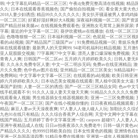
韩
|
中文字幕乱码精品一区二区三区
|
午夜dj免费完整高清在线视频
|
精品国
久久
|
日本在线观看香蕉视频色
|
国产偷拍自拍视频一区
|
看全黄大黄大色
2018人妻少妇诱惑
|
精品99久久久久久久久
|
美女扒开骚逼被男人拿鸡鸡操
一区二区三区
|
好紧好湿好爽好大A视频
|
深夜福利视频一区二区
|
国产资
国产精品丝袜美腿av
|
在线视频免费观看色
|
亚洲熟女毛茸茸上厕所尿尿
|
字幕
|
最近的中文字幕一区二区
|
葵伊吹蜜桃av在线播放
|
在线一区二区三
品
|
色噜噜狠狠一区二区
|
日本福利视频一区二区
|
色屁屁一区二区三区视
看的a站视频
|
国产精品国产三级国产av′
|
91免费精品视频一区
|
青娱乐免
袜在线观看骚妻
|
最新男人的天堂网99
|
94老司机福利社精品视频
|
五月激
亚人屁股眼交视频
|
77字幕网77中文字幕
|
漂亮人妻口爆深喉免费视频
|
天
青青人人爽
|
日韩国产一区二区av
|
五月婷六月婷婷欧美久久
|
日韩人妻无码
看
|
久久永久免费专区人妻
|
中文一区二明歩无码
|
免费av在线亚洲精品
|
激
片久久免费
|
色中色av图片在线
|
亚州精品一区二区三区美女
|
9i精品福利
免费网站
|
中文字幕中文字幕一区三区
|
在线观看的a站视频
|
欧美日韩亚洲
婷六月婷婷欧美久久
|
日本动态美女视频在线观看
|
黑人橾中国美女大逼
|
幕国产剧情
|
人妻一区二区的诱惑
|
国产一区二区三区精品女同
|
色av中文
线手机观看不卡
|
91久久人澡人妻天天做天天爽
|
91精品久久久久久久免
线观看肏人视频
|
男生殖器插女生殖器视频欧美
|
亚洲一二三区免费视频
|
午夜国产一区二区三区
|
国产在线小视频你懂的
|
日日夜夜精品视频观看
|
精品
|
麻豆人妻av天天澡夜夜爽
|
97人妻人人做人碰人人玩
|
加勒比久久综合
九色91在线只有精品
|
久久久综合香蕉尹人综合网
|
天堂中文网中文字幕在
线国产精品
|
五月婷婷丁香中文字幕亚洲一区
|
caoporn 超碰97
|
人人妻人人
亚洲午夜精品成人在线
|
日日av拍夜夜添久久免费老牛
|
日韩一级片黄色av
产精品久久久久
|
色9999日韩欧美自拍
|
日本女性黄色的视频
|
亚洲情色在
亚洲一区岛国高清四季
|
91精品免费在线播放
|
亚洲第一成年人视频网自