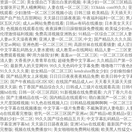
资源一区二区
|
美女摸自己下面出白浆的视频
|
丰满少妇一区二区三区精品
女腿张开让男人桶爽网站
|
人妻在线一区二区三区
|
333kkkk·com99久久
|
线观看
|
少妇激情一区二区三区视频小说
|
日韩三级 欧美精品
|
天天插天天
国产自产拍几百部网站
|
天天舔日日舔夜夜舔
|
午夜福利福利一区二区
|
男
区五区六区
|
成人av网站免费在线看
|
日韩av有码在线播放
|
日本美女天天
美
|
色视频在线观看在线
|
夜夜躁爽日日躁狠狠躁免费视频
|
欧美猛少妇色xxx
伦理激情福利视频
|
免费高清视频亚洲熟女
|
91精品一区综合二区三区人妻
人妻av天天澡夜夜爽
|
亚洲人妻一区,二区,三区,中文
|
国产精品久久久久国
天堂av网站
|
亚洲色图一区二区三区三州
|
高跟丝袜在线观看骚妻
|
成人涩
中文字幕乱码熟女人妻水蜜桃
|
成人教育av在线网站
|
精品人妻一二三区更
免费观看视频
|
啊!用力操我!好爽
|
羞羞av一区二区三区
|
一区二区三区在
清人妻
|
大香蕉伊人青青草在线
|
超碰免费中文字幕av
|
久久精品日产第一
一区
|
最新男人的天堂网99
|
99久久无色码中文字幕免费
|
噜噜噜7777夜色
91久久久久久黄
|
欲女精品一区二区三区
|
kendralust熟女少妇
|
少妇偷拍偷
看
|
国产精品男女上床视频
|
日日日日夜夜夜夜精品免费
|
欧美日韩中文字
三区
|
国产午夜精品1区2区3区
|
在线国产精品成人av
|
天天看天天舔天天摸
摸天天舔
|
色丁香国产精品综合久久
|
日韩成人三级片在线观看高清
|
日韩
频hd在线
|
日韩一区=区三区四区
|
91新视频在线免费观看
|
六月丁香六月
合
|
国产主播精品在线一区
|
国内精品在线观看91
|
萌白酱国产一区二区
|
亚
大尺度国模视频
|
91九色在线视频入口
|
日韩精品视频啊啊啊
|
一区二区三
中文字幕在线视频播放
|
中文字幕一级片免费看
|
不戴胸罩的人妻电影
|
人
dj在线观看完整版
|
密乳一区二区三区国产亚洲av
|
国产精品v欧美精品v亚
熟妇少妇一区二区
|
99久久国产综合精品五月天
|
中文字幕乱码精品一区二
字幕亚洲字幕hd
|
天天舔日日舔夜夜舔
|
亚洲543av在线观看
|
最新国产中文
完整版
|
视频在线免费播放91
|
美女啪啪啪免费网站视频
|
欧美黑人性猛交xx