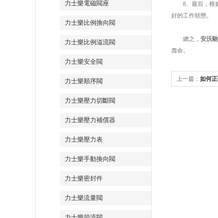
力士樂電磁閥座
8、最后，根據
好的工作狀態。
力士樂比例換向閥
總之，
安沃馳
力士樂比例溢流閥
壽命。
力士樂安全閥
上一篇：
如何正
力士樂順序閥
力士樂壓力切斷閥
力士樂壓力補償器
力士樂壓力表
力士樂手動換向閥
力士樂密封件
力士樂流量閥
力士樂節流閥