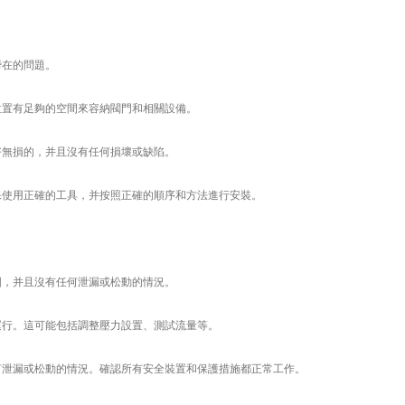
潛在的問題。
置有足夠的空間來容納閥門和相關設備。
無損的，并且沒有任何損壞或缺陷。
使用正確的工具，并按照正確的順序和方法進行安裝。
，并且沒有任何泄漏或松動的情況。
行。這可能包括調整壓力設置、測試流量等。
泄漏或松動的情況。確認所有安全裝置和保護措施都正常工作。