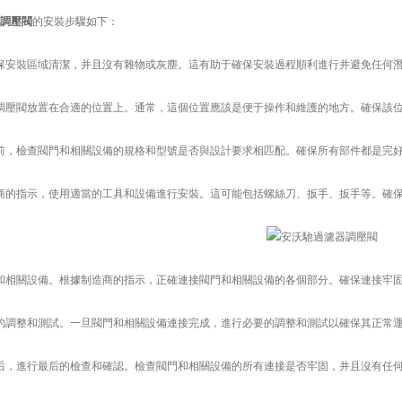
調壓閥
的安裝步驟如下：
安裝區域清潔，并且沒有雜物或灰塵。這有助于確保安裝過程順利進行并避免任何
壓閥放置在合適的位置上。通常，這個位置應該是便于操作和維護的地方。確保該位
，檢查閥門和相關設備的規格和型號是否與設計要求相匹配。確保所有部件都是完好
的指示，使用適當的工具和設備進行安裝。這可能包括螺絲刀、扳手、扳手等。確保
相關設備。根據制造商的指示，正確連接閥門和相關設備的各個部分。確保連接牢固
調整和測試。一旦閥門和相關設備連接完成，進行必要的調整和測試以確保其正常運
，進行最后的檢查和確認。檢查閥門和相關設備的所有連接是否牢固，并且沒有任何