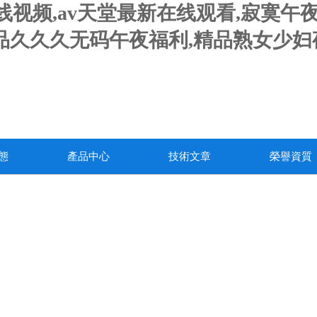
人妻在线视频,av天堂最新在线观看,寂
精品久久久无码午夜福利,精品熟女少
態
產品中心
技術文章
榮譽資質