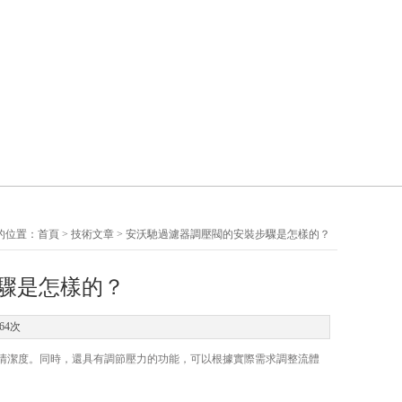
的位置：
首頁
>
技術文章
> 安沃馳過濾器調壓閥的安裝步驟是怎樣的？
驟是怎樣的？
64次
清潔度。同時，還具有調節壓力的功能，可以根據實際需求調整流體