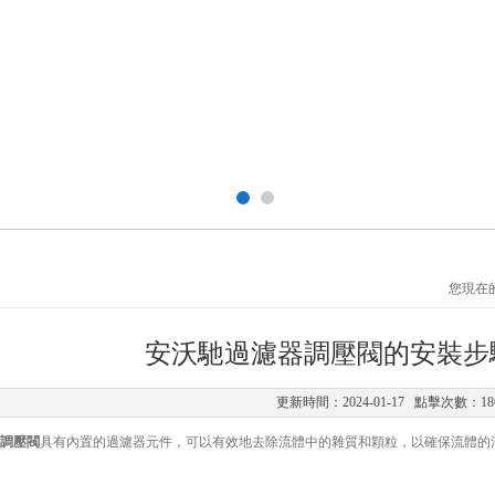
您現在
安沃馳過濾器調壓閥的安裝步
更新時間：2024-01-17 點擊次數：18
調壓閥
具有內置的過濾器元件，可以有效地去除流體中的雜質和顆粒，以確保流體的