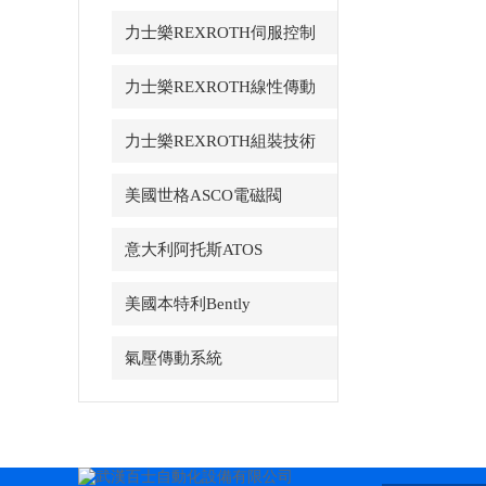
力士樂REXROTH伺服控制
力士樂REXROTH線性傳動
力士樂REXROTH組裝技術
美國世格ASCO電磁閥
意大利阿托斯ATOS
美國本特利Bently
氣壓傳動系統