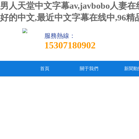
男人天堂中文字幕av,javbobo
好的中文,最近中文字幕在线中,96
服務熱線：
15307180902
首頁
關于我們
新聞動