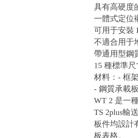
具有高硬度
一體式定位
可用于安裝 I
不適合用于
帶通用型鋼
15 種標準尺
材料：- 框架
- 鋼質承載板 (
WT 2 
TS 2plu
板件均設計
板表格。