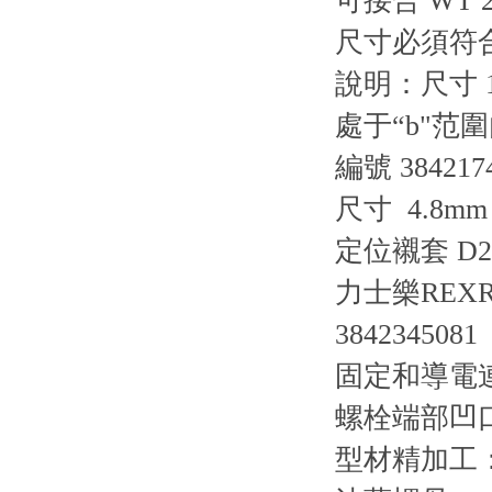
可接合 WT
尺寸必須符
說明：尺寸 
處于“b"范
編號 384217
尺寸 4.8mm
定位襯套 D20 
力士樂REX
3842345081
固定和導電
螺栓端部凹
型材精加工