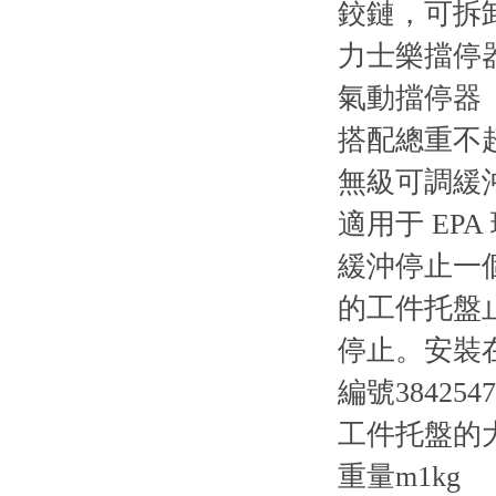
鉸鏈，可拆卸 P
力士樂擋停器38
氣動擋停器
搭配總重不超
無級可調緩
適用于 EPA
緩沖停止一
的工件托盤
停止。安裝
編號
3842547
工件托盤的
重量m
1kg