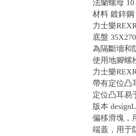
法蘭螺母 10
材料 鍍鋅鋼
力士樂REXR
底盤 35X270X
為隔斷墻和
使用地腳螺
力士樂REXRO
帶有定位凸
定位凸耳易
版本 desi
偏移滑塊，用
端蓋，用于防塵