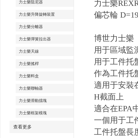
力士樂REXRO
力士樂阻尼器
偏芯輪 D=19
力士樂升降旋轉裝置
力士樂分離器
博世力士樂（B
力士樂彈簧拉出器
用于區域監
力士樂天線
用于工件托
力士樂搖桿
作為工件托
力士樂料盒
適用于安裝在剖
力士樂聯軸器
H截面上
力士樂滑動擋塊
適合在EPA
力士樂框架模塊
一個用于工件
查看更多
工件托盤長度