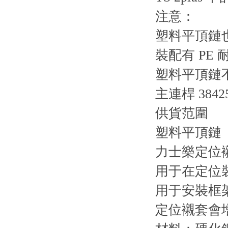
注意：
塑料平頂鏈
裝配有 P
塑料平頂鏈
主連桿 384
供貨范圍
塑料平頂鏈（l
力士樂定位襯套
用于在定位
用于安裝框
定位襯套會