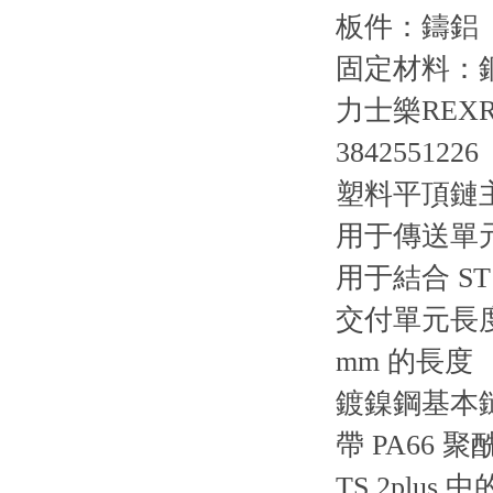
板件：鑄鋁
固定材料：
力士樂REX
3842551226
塑料平頂鏈
用于傳送單
用于結合 ST 2
交付單元長度達
mm 的長度
鍍鎳鋼基本
帶 PA66
TS 2plus