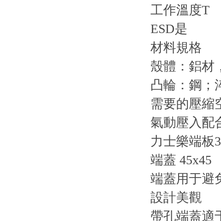
工作溫度
ESD
是
材料規格
殼體：鋁材
凸輪：鋼；
需要的壓縮
氣動壓入配
力士樂端板384
端蓋 45x45
端蓋用于避
設計美觀
帶孔端蓋適