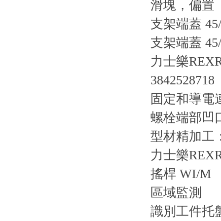
滑塊，偏置
支架端蓋 45
支架端蓋 45
力士樂REX
3842528718
固定和導電
螺栓端部凹
型材精加工
力士樂REXRO
搖桿 WI/M
區域監測
識別工件托