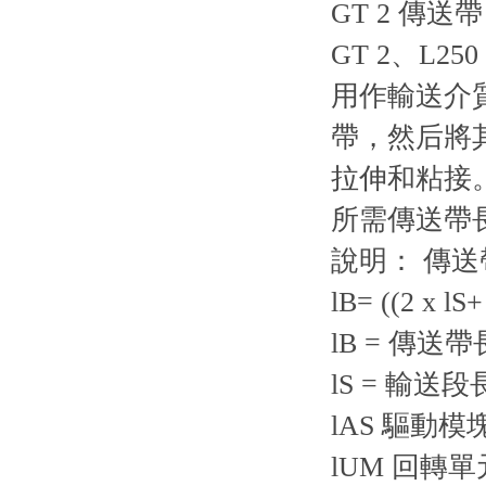
GT 2 傳送帶
GT 2、L250
用作輸送介
帶，然后將
拉伸和粘接
所需傳送帶
說明： 傳送
lB= ((2 x lS
lB = 傳送
lS = 輸送
lAS 驅動
lUM 回轉