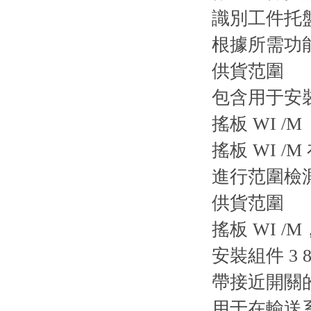
識別工件托
根據所需功能
供貨范圍
包含用于安裝在
搖板 WI /M
搖板 WI /M
進行范圍檢
供貨范圍
搖板 WI 
安裝組件 3 8
帶接近開關
用于在輸送