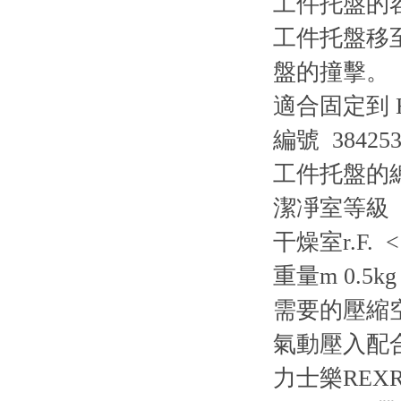
工件托盤的容許
工件托盤移至提
盤的撞擊。
適合固定到 HP
編號 384253
工件托盤的總
潔凈室等級 I
干燥室r.F. 
重量m 0.5kg
需要的壓縮空氣接
氣動壓入配合
力士樂REX