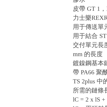
皮帶 GT 1，L
力士樂REX
用于傳送單
用于結合 ST 2
交付單元長度達
mm 的長度
鍍鎳鋼基本
帶 PA66
TS 2plus
所需的鏈條
lC = 2 x lS 