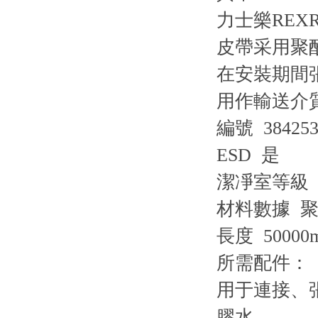
力士樂REX
皮帶采用聚
在安裝期間
用作輸送介
編號 384253
ESD 是
潔凈室等級 I
材料數據 聚酰
長度 50000
所需配件：
用于連接、
膠水