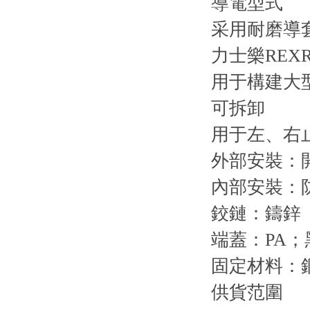
導電型式
采用耐磨導
力士樂REXR
用于構建大
可拆卸
用于左、右
外部安裝：開
內部安裝：
鉸鏈：鑄鋅
端蓋：PA；
固定材料：
供貨范圍