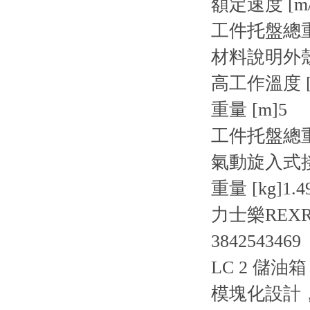
額定速度 [m/
工件托盤總重量 
材料說明
外
高工作溫度 [
重量 [m]
5
工件托盤總重量 
氣動旋入式接頭 
重量 [kg]
1.4
力士樂REXR
3842543469
LC 2 儲油箱
模塊化設計，