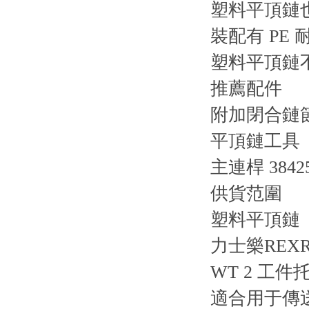
塑料平頂鏈
裝配有 P
塑料平頂鏈
推薦配件
附加閉合鏈節，
平頂鏈工具
主連桿 384
供貨范圍
塑料平頂鏈（l
力士樂REX
WT 2 工件
適合用于傳