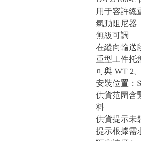
用于容許總重高
氣動阻尼器
無級可調
在縱向輸送
重型工件托盤
可與 WT 2、
安裝位置：ST 
供貨范圍
含緊
料
供貨提示
未
提示
根據需