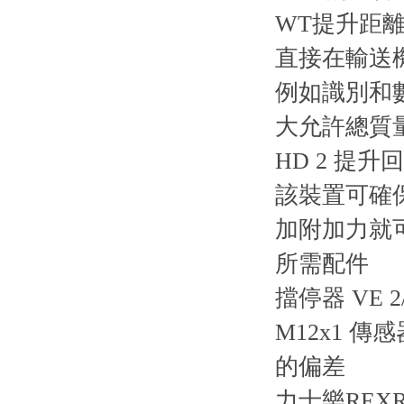
WT提升距離
直接在輸送
例如識別和
大允許總質量慣
HD 2 
該裝置可確
加附加力就可
所需配件
擋停器 VE 2/.
M12x1 傳
的偏差
力士樂REX