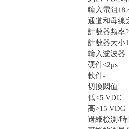
輸入電阻18.4
通道和母線之
計數器頻率20
計數器大小16
輸入濾波器
硬件≤2µs
軟件-
切換閾值
低<5 VDC
高>15 VDC
邊緣檢測/