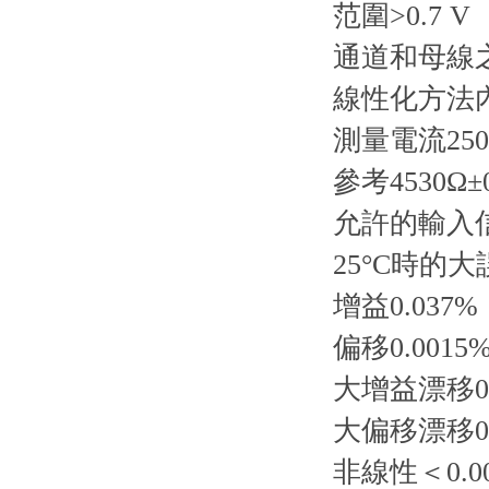
范圍>0.7 V
通道和母線之
線性化方法
測量電流250µ
參考4530Ω±
允許的輸入信
25°C時的大
增益0.037%
偏移0.0015
大增益漂移0.0
大偏移漂移0.0
非線性＜0.0