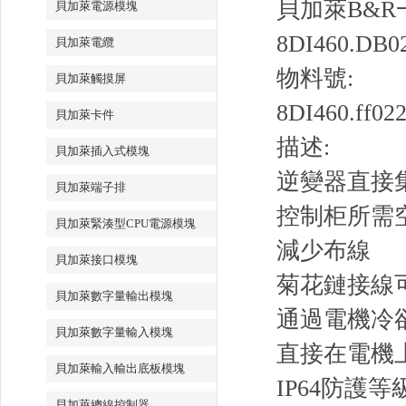
貝加萊B&
貝加萊電源模塊
8DI460.DB0
貝加萊電纜
物料號:
貝加萊觸摸屏
8DI460.ff022
貝加萊卡件
描述:
貝加萊插入式模塊
逆變器直接
貝加萊端子排
控制柜所需
貝加萊緊湊型CPU電源模塊
減少布線
貝加萊接口模塊
菊花鏈接線
貝加萊數字量輸出模塊
通過電機冷
貝加萊數字量輸入模塊
直接在電機上
貝加萊輸入輸出底板模塊
IP64防護等
貝加萊總線控制器