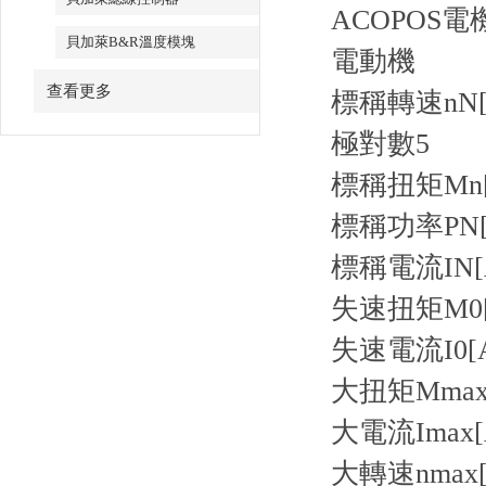
ACOPOS電
貝加萊B&R溫度模塊
電動機
查看更多
標稱轉速nN[r
極對數5
標稱扭矩Mn[N
標稱功率PN[W
標稱電流IN[A
失速扭矩M0[N
失速電流I0[A
大扭矩Mmax[
大電流Imax[
大轉速nmax[r