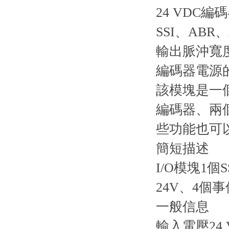
24 VDC編
SSI、AB
輸出脈沖寬
編碼器電源的
該模塊是一
編碼器、兩
些功能也可
簡短描述
I/O模塊1
24V、4
一般信息
輸入電壓24 V