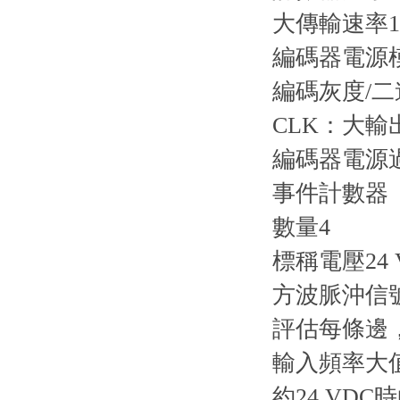
大傳輸速率125 
編碼器電源模
編碼灰度/二
CLK：大輸
編碼器電源
事件計數器
數量4
標稱電壓24 
方波脈沖信
評估每條邊
輸入頻率大值
約24 VDC