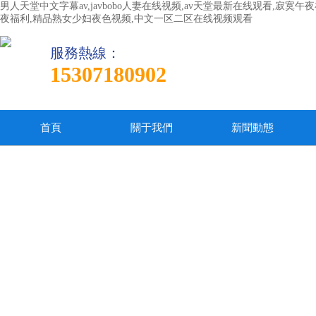
男人天堂中文字幕av,javbobo人妻在线视频,av天堂最新在线观看,寂
夜福利,精品熟女少妇夜色视频,中文一区二区在线视频观看
服務熱線：
15307180902
首頁
關于我們
新聞動態