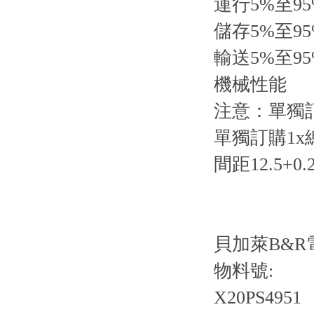
運行5%至9
儲存5%至9
輸送5%至9
機械性能
注意：單獨訂
單獨訂購1x
間距12.5+0.
貝加萊B&
物料號:
X20PS4951