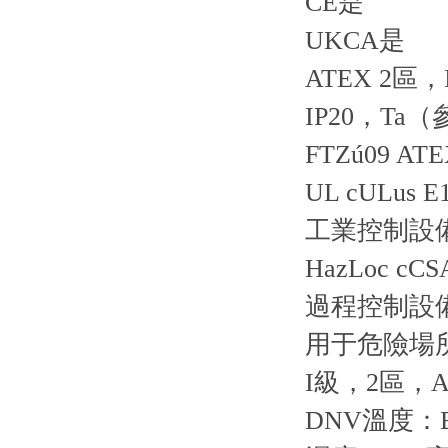
CE是
UKCA是
ATEX 2區，II
IP20，Ta
FTZú09 ATE
UL cULus E
工業控制設
HazLoc cCSA
過程控制設
用于危險場
I級，2區，A
DNV溫度：B