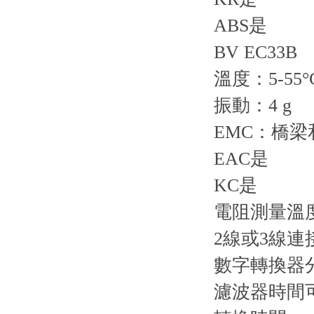
ABS是
BV EC33B
溫度：5-55°
振動：4 g
EMC：橋
EAC是
KC是
電阻測量溫
2線或3線
數字轉換器分
濾波器時間可配