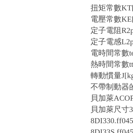
扭矩常數KT[N
電壓常數KE[V
定子電阻R2ph
定子電感L2ph
電時間常數tel[
熱時間常數tthe
轉動慣量J[kgc
不帶制動器的質
貝加萊ACOP
貝加萊尺寸3
8DI330.ff045
8DI33S.ff045