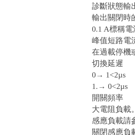
診斷狀態輸
輸出關閉時的
0.1 A標稱
峰值短路電流<
在過載停機
切換延遲
0→ 1<2µs
1.→ 0<2µs
開關頻率
大電阻負載。
感應負載請
關閉感應負載