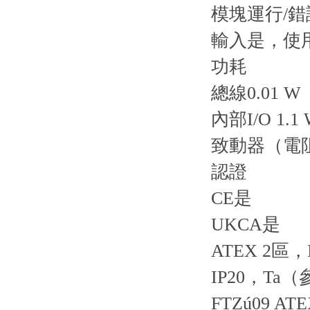
模塊運行/
輸入是，使
功耗
總線0.01 W
內部I/O 1.1
致動器（電阻
認證
CE是
UKCA是
ATEX 2區，II
IP20，Ta
FTZú09 ATE