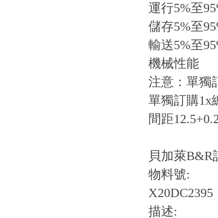
運行5%至9
儲存5%至9
輸送5%至9
機械性能
注意：單獨訂
單獨訂購1x
間距12.5+0.
貝加萊B&
物料號:
X20DC2395
描述: