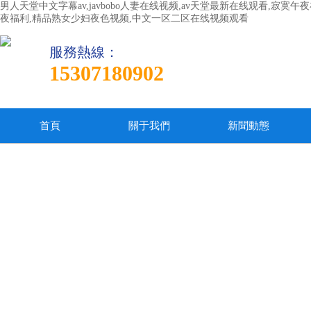
男人天堂中文字幕av,javbobo人妻在线视频,av天堂最新在线观看,寂
夜福利,精品熟女少妇夜色视频,中文一区二区在线视频观看
服務熱線：
15307180902
首頁
關于我們
新聞動態