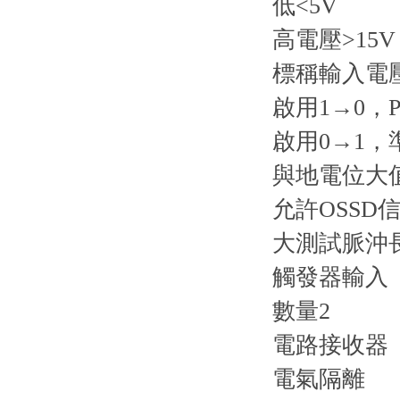
低<5V
高電壓>15V
標稱輸入電
啟用1→0，
啟用0→1，準
與地電位大值
允許OSSD
大測試脈沖長
觸發器輸入
數量2
電路接收器
電氣隔離