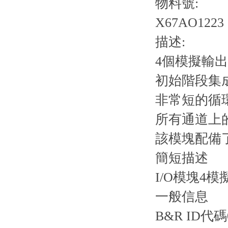
物料號:
X67AO1223
描述:
4個模擬輸出±
初始階段集
非常短的循
所有通道上
該模塊配備了
簡短描述
I/O模塊4模
一般信息
B&R ID代碼0