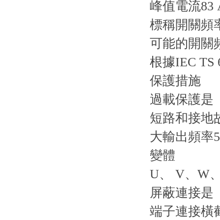
峰值電流83 A
標稱開關頻率5
可能的開關頻率5
根據IEC T
保護措施
過載保護是
短路和接地
大輸出頻率59
變體
U、 V、W
屏蔽連接是
端子連接橫