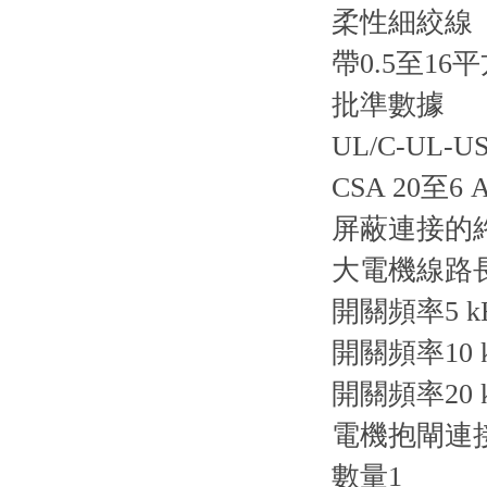
柔性細絞線
帶0.5至1
批準數據
UL/C-UL-U
CSA 20至6 
屏蔽連接的終
大電機線路
開關頻率5 kH
開關頻率10 k
開關頻率20 k
電機抱閘連
數量1