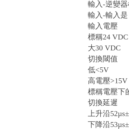
輸入-逆變
輸入-輸入是
輸入電壓
標稱24 VDC
大30 VDC
切換閾值
低<5V
高電壓>15V
標稱電壓下
切換延遲
上升沿52µs
下降沿53µs