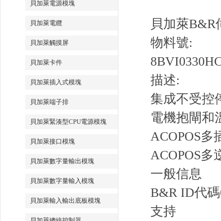
貝加萊電源模塊
貝加萊B&R伺
貝加萊電纜
物料號:
貝加萊觸摸屏
8BVI0330HC
貝加萊卡件
描述:
貝加萊插入式模塊
集成不受控
貝加萊端子排
電機抱閘和
貝加萊緊湊型CPU電源模塊
ACOPOS
貝加萊接口模塊
ACOPOS
貝加萊數字量輸出模塊
一般信息
貝加萊數字量輸入模塊
B&R ID代碼
貝加萊輸入輸出底板模塊
支持
貝加萊總線控制器