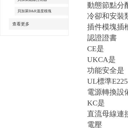
動態節點分
貝加萊B&R溫度模塊
冷卻和安裝
查看更多
插件模塊插
認證證書
CE是
UKCA是
功能安全是
UL標準E225
電源轉換設
KC是
直流母線連
電壓