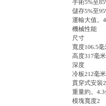
手術5%至85
儲存5%至95
運輸大值。40
機械性能
尺寸
寬度106.5
高度317毫米
深度
冷板212毫米
貫穿式安裝2
重量約。4.
模塊寬度2