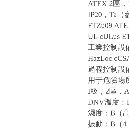
ATEX 2區，II
IP20，Ta
FTZú09 ATE
UL cULus E
工業控制設
HazLoc cCSA
過程控制設
用于危險場
I級，2區，A
DNV溫度：B
濕度：B（高
振動：B（4 