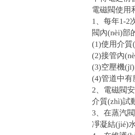
電磁閥使用
1、每年1-
閥內(nèi
(1)使用介質(z
(2)接管內(nè
(3)空壓機(
(4)管道中
2、電磁閥安裝
介質(zhì)
3、在蒸汽閥長(
凈凝結(jié