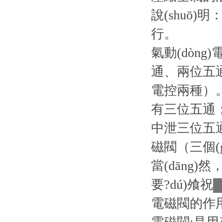
說(shuō)明
行。
氣動(dòn
通、兩位五
電控兩種）
有三位五通
中泄三位五
磁閥（三個(
當(dāng
要?dú)飧祝
電磁閥的作