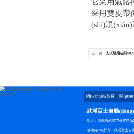
它采用氣路控
采用雙皮帶
(shí)現(x
上一篇：
安沃馳電磁閥08200
網(wǎng)站首頁
關(guā
(yè)
武漢百士自動(dòng
地址：湖北省武漢市蔡甸區(qū)長(z
版權(quán)所有：武漢百士自動(