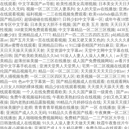
在线观看
|
中文字幕国产av导航
|
欧美性感美女高潮视频
|
日本美女天天日
成人久久无码
|
视频一区二区三区人妻系列
|
女人的天堂av在线播放
|
亚洲
在线观看视频
|
福利视频一二三在线视频免费观看
|
欧美vide0sde极品另类
|
国产精品8区
|
超级碰碰在线视频97
|
日韩少妇中文字幕一区
|
成年午夜18
本专区中文字幕
|
日本美女大胆不卡视频
|
国产 欧美 五月 激情
|
天天日天
性视频
|
168黄页网免费观看视频
|
中文字幕精品一区二区三区视频
|
443
白嫩少妇
|
亚洲精品成人7777
|
精品日产一匹二匹三匹四匹五匹
|
p站精品
茶av
|
国产五月天第一页在线观看视频
|
又粗又硬又黄又色的
|
久久久久久
亚洲av蜜臀在线观看
|
亚洲精品日韩a v
|
91口爆吞精国产对白麻豆
|
亚洲av
天日天天操天天插天天射
|
天堂资源中文字幕av
|
天堂中文网中文字幕在线
色日韩
|
国产欧美欧美精品久久hd
|
91澡人人妻人人澡人人爽人人
|
av天
美精品
|
超薄丝袜美腿一二三区在线播放
|
成人国产免费视频网站
|
av看
堂中文字幕手机在线
|
亚洲天堂男人天堂男人
|
宅男一区二区视频在线观
伦国产精品视频毛片
|
精品一区一区二区三区
|
天天摸天天天天日少妇av
|
男人捅视频免费
|
一区二区三区四区无人区
|
欧美视频一区二区三区三州
|
精品一69
|
色av中文字幕第一页
|
国产精品视频成人在线观看
|
在线观看网
人日女人B洞的裸体视频
|
精品少妇在线观看视频
|
天天摸天天舔天天透
|
线观看视频
|
一个人在线免费观看欧美
|
久久久国产麻豆一级黄色
|
国产a
网站
|
免费午夜视频福利在线
|
午夜欧美熟妇综合在线视频
|
少妇又色又紧
夜操
|
国内老熟妇精品露脸视频
|
99精品六月婷婷综合在线
|
天天操天天摸
丝袜美腿护士老师
|
青青青青草视频在线播放
|
国产 一区 在线播放
|
亚洲一
看
|
亚洲国产成人久久无码
|
91精品久久香蕉国产线看
|
午夜爽爽一区二区
在线播放
|
真人啪啪啪免费视频网站
|
免费精产国品一二三产区区大学生
|
日韩激情成人在线视频
|
91久久人澡人妻天天做天天爽
|
秋霞午夜鲁丝片午
韩午夜小视频合集
|
亚洲国产成人久久精品蜜臀
|
免费岛国av在线观看
|
全