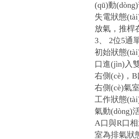
(qū)動(d
失電狀態(t
放氣，推桿
3、 2位5
初始狀態(tà
口進(jìn)
右側(cè)，
右側(cè)氣
工作狀態(t
氣動(dòng)
A口與R口相通
室為排氣狀態(