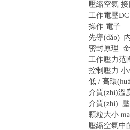
壓縮空氣 接
工作電壓DC
操作
電子
先導(dǎo)
內
密封原理
工作壓力范
控制壓力 小
低 / 高環(h
介質(zhì)
介質(zhì)
壓
顆粒大小 ma
壓縮空氣中