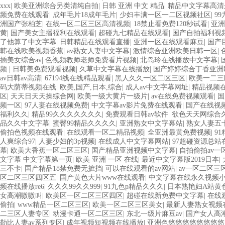
xxx
|
欧美亚洲综合另类清纯自拍
|
日韩 亚洲 中文 精品
|
精品中文字幕高清
频免费在线观看
|
成年毛片18成年毛片
|
少妇丰满一区一二区视频社区
|
9
洲国产张柏芝
|
在线一区二区三区高清视频
|
18禁止看免费120秒试看
|
亚洲
黄
|
国产美女主播福利在线观看
|
超碰九七精品在线观看
|
国产自拍福利视
了他算了中文字幕
|
日韩精品在线观看直播
|
亚洲一区在线观看麻豆
|
国产
韩在线欧美视频香蕉
|
av熟女人妻中文字幕
|
激情综合亚洲欧美日韩一区
|
插美女综合av
|
色视频教师老师免费看片视频
|
北岛玲在线播放中文字幕
|
频
|
日韩美免费观看视频
|
久草中文字幕在线播放
|
国产婷婷综合丁香亚洲
av日韩av高清
|
67194线在线精品观看
|
黑人久久一区二区三区
|
欧美一二三
码大荫蒂视频在线
|
欧美,国产,日本,综合
|
成人av中文字幕网址
|
精品视频在
区
|
天天日天天操综合网
|
欧美一级大黄片一级片
|
av在线免费视频观看
|
国
频一区
|
97人妻在线视频免费
|
中文字幕av影片免费在线观看
|
国产在线视
福利久久
|
精品99久久久久久久久
|
免费观看日韩av软件
|
欲色天天网综合
品久久中文字幕
|
蜜臀99精品久久久久
|
亚洲熟女中文字幕站
|
熟女人妻五十
偷拍色视频在线观看
|
在线观看一区二精品视频
|
全亚洲最黄免费视频
|
91
人爽综合97
|
人妻少妇的3p视频
|
在线成人中文字幕网站
|
97超碰资源总
幕
|
欧美大香蕉一区二区三区
|
国产精品亚洲视频中文字幕
|
自拍偷拍av一
文字幕 中文字幕第一页
|
欧美 亚洲 一区 在线
|
最近中文字幕版2019日本
|
三不卡
|
国产精品18禁免费无摭挡
|
可以在线观看的av网站
|
av一区二区三
区二区三区四区五
|
国产黄色大片www在线观看
|
中文字幕在线永久视频
频在线播放re6
|
久久久99久久999
|
91九色p精品久久久
|
日本熟艳妇A站黄
女高潮嗷嗷叫
|
欧美区一区二区三区四区
|
超碰在线新免费中文字幕
|
在线
偷拍
|
www精品一区二区三区
|
欧美一区二区三区美女
|
最新人妻熟女视频
二三区人妻专区
|
动漫卡通一区二区三区
|
东北一级片麻豆av
|
国产女人高
勒比人妻av系列专区
|
成年视频短视频在线播放
|
亚洲色悠悠悠悠悠悠悠悠