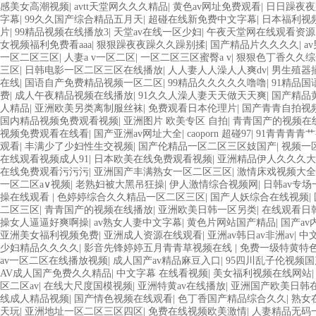
感美女高潮视频
|
avtt天堂网久久久精品
|
黄色av网址免费观看
|
日日躁夜夜
字幕
|
99久久国产综合精品五月天
|
超碰在线新免费中文字幕
|
日本福利视
片
|
99精品视频在线播放3
|
天堂av在线一区少妇
|
午夜天堂网在线观看资
女视频福利免费看aaa
|
狠狠躁夜夜躁久久躁别揉
|
国产精品片久久久久
|
a
一区二区三区
|
人妻a v一区二区
|
一区二区三区蜜臀a v
|
狠狠色丁香久久综
三区
|
日韩电影一区二区三区在线播放
|
人人妻人人澡人人爽dv
|
男生殖器
在线
|
国语自产免费精品视频一区二区
|
99精品久久久久久噜噜
|
91精品
费
|
成人午夜精品视频在线播放
|
91久久人澡人妻天天做天天爽
|
国产精品
人精品
|
亚洲欧美另类离制服丝袜
|
免费观看日本伦理片
|
国产青青自拍视
国内精品视频免费观看视频
|
亚洲图片 欧美专区 自拍
|
青青国产的视频在
视频免费观看在线看
|
国产亚洲av网址大全
|
caoporn 超碰97
|
91青青青青
观看
|
丰满少了少妇性生交视频
|
国产伦精品一区二区三区妓国产
|
视频一
在线观看视频成人91
|
日本欧美在线免费观看视频
|
亚洲精品伊人久久久大
在线免费观看污污污
|
亚洲国产丰满熟女一区二区三区
|
激情床戏视频大全
一区二区a∨视频
|
老熟妇被大黑吊狂操
|
伊人激情综合视频网
|
日韩av专场
操在线观看
|
色婷婷综合久久精品一区二区三区
|
国产人妖综合在线视频
|
二区三区
|
青青国产的视频在线播放
|
亚洲欧美日韩一区另类
|
在线观看日韩
操女人逼逼好爽啊操
|
av熟女人妻中文字幕
|
黄色片网站国产精品
|
国产av
亚洲美女福利视频免费
|
亚洲成人资源在线观看
|
亚洲av韩日av非洲av
|
中
少妇精品久久久久
|
影音先锋婷婷五月青青草视频在线
|
免费一级特黄特色大
av一区二区在线播放视频
|
成人国产av精品麻豆入口
|
95四川乱子伦视频国
AV成人国产免费久久精品
|
中文字幕 在线看视频
|
美女福利视频在线网站
区二区av
|
在线大尺度国模视频
|
亚洲特黄av在线播放
|
亚洲国产欧美日韩
线成人精品视频
|
国产情色视频在线观看
|
色丁香国产精品综合久久
|
熟女
天玩
|
亚洲地址一区二区三区四区
|
免费在线视频欧美激情
|
人妻精品无码