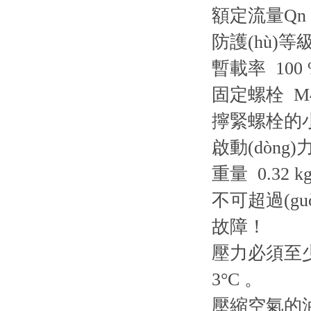
額定流量Qn
防護(hù)等級
暫載率
100
固定螺栓
M
擰緊螺栓的
啟動(dòng
重量
0.32 k
不可超過(gu
故障！
壓力必須至少低
3°C 。
壓縮空氣的油