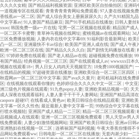
久久久久女精
|
国产精品福利视频资源
|
亚洲区欧美区自拍偷拍区
|
亚洲码
一道视频专区在线观看
|
青青青青青青网站免费观看
|
97人妻在线视频免费
香线蕉av一区二区
|
国产成人综合美女上册厕尿尿久久
|
久产久91精国九
中文字幕av
|
91人妻国产精品麻豆
|
国产91手机精品在线播放
|
日韩人妻丝
xxoo
|
韩国免费一级a一片在线
|
宅男一区二区视频在线观看
|
精品国产成人
一区二区不卡蜜臀
|
青草神马视频在线网址
|
蜜桃视频av在线观看网站
|
3
三区免费播放视频
|
人妻内衣在线中文字幕69
|
91福利影音最新网址
|
欧美
凸一区二区
|
亚洲最快不卡av综合
|
欧美国产亚洲人成在线
|
国产成人午夜
欧洲一区二区三区在线
|
国产精品久久久久白
|
国产剧情无码播放在线看
|
区
|
97婷婷免费在线观看
|
国产老人精品av在线
|
超碰视频免费在线播放
|
9
有国产精品
|
经典视频一区二区三区
|
国产在线观看成人av
|
wwwxxx日本
视频在线观看18+
|
男人日女人鸡鸡天天视频官方
|
18免费1000视频国产
|
在线精品的视频
|
97超碰资源在线播放
|
亚洲欧美综合一区二区三区四区
|
秋霞网av一区二区三区中文字幕
|
国产ava久久黄片
|
老司机福利在线免费
区
|
在线视频在线观看你懂的
|
色婷婷综合久久久久中文一区二区
|
中文亚
洲三级色片视频在线观看
|
91九色popny人妻
|
亚洲欧美精品视频一区
|
天天
成人深夜在线观看福利
|
人妻人妻干干干干人妻网站
|
亚洲国产精品高清在
caoporn 超碰97
|
在线看成人黄色av
|
欧美日韩综合在线精品观看
|
亚洲欧美
文字幕一区久久性色
|
最近最新人妻中文字幕一页
|
99热综合中文字幕在线
行喷水视频轮
|
亚洲国产成人精品一二三区
|
精品一区二区三区视频观看
|
品视频成人在线观看
|
亚洲一区二区三区视频免费观看
|
男人天堂av男人
线免费观看
|
人妻少妇激情视频网站
|
亚洲国产欧美日韩综合
|
亚洲av日韩a
亚洲熟妇在线视频一区二区
|
连裤袜国产福利视频
|
午夜大香蕉你懂得不
品网站免费观看ww
|
日韩电影一区二区三区在线播放
|
无套内谢少妇一二