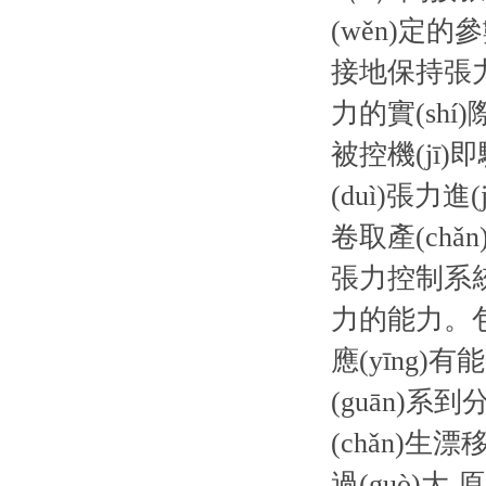
(wěn)定的參
接地保持張力
力的實(shí)
被控機(jī)即
(duì)張力
卷取產(chǎ
張力控制系統(
力的能力。
應(yīng
(guān)系
(chǎn)生漂
過(guò)