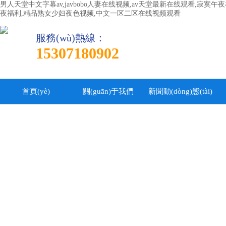
男人天堂中文字幕av,javbobo人妻在线视频,av天堂最新在线观看,寂
夜福利,精品熟女少妇夜色视频,中文一区二区在线视频观看
服務(wù)熱線：
15307180902
首頁(yè)
關(guān)于我們
新聞動(dòng)態(tài)