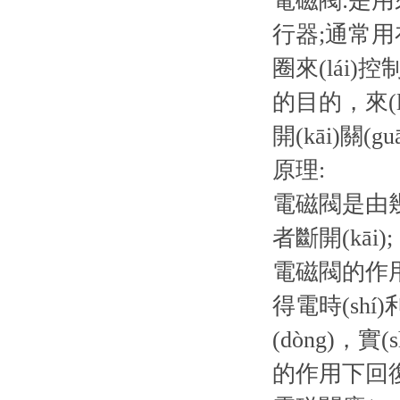
電磁閥:是用來
行器;通常用在
圈來(lái
的目的，來(lá
開(kāi)關(
原理:
電磁閥是由幾
者斷開(kāi);
電磁閥的作
得電時(shí
(dòng)，實
的作用下回復