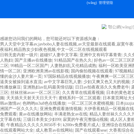
(wǎng)
管理登陸
鄂公網(wǎng)安
感谢您访问我们的网站，您可能还对以下资源感兴趣：
男人天堂中文字幕av,javbobo人妻在线视频,av天堂最新在线观看,寂
夜福利,精品熟女少妇夜色视频,中文一区二区在线视频观看
日韩无套内射一级片
|
超碰97人妻中文字幕
|
亚洲中文有码字幕青青
|
久久
人熟妇
|
国产主播av在线播放
|
91精品国产在热久久
|
好色av一区二区三区
二区
|
99精品一区二区国产
|
人妻熟妇乱又伦精品成熟
|
福利一区欧美亚洲
情一区二区
|
亚洲欧洲美洲av在线影视
|
国内偷拍视频在线观看
|
97视频精
懂的金沙人妻片第一页
|
97国际精品在线视频播放
|
午夜爽爽一区二区三区
逼美女被操到逼水直流
|
av中文字幕巨乳人妻
|
少妇又爽又色又大的视频
|
性播放麻豆
|
亚洲熟妇av乱码最美情侣版
|
日日av拍夜夜添久久免费老牛
|
三区
|
丝袜丝袜avav一区二区三区
|
久久青草在线观看视频
|
日本的黄色老
频
|
天天插天天射天天日天天干
|
蜜桃系列一区二区观看
|
日本黄页网址大
韩av激情av
|
色哟哟m3u8色在线播放
|
一区二区三区水蜜桃视频
|
日本jizzj
洲国产一区久久久久
|
亚洲免费观看激情视频
|
大伊香蕉精品一区视频在线
免费观看
|
黄av在线播放网站
|
丰满老熟女av在线
|
精品人妻丝袜久久久久
文字幕在线
|
三级日本美女少妇99
|
寂寞的午夜完整版dj视频
|
成人区人妻
看
|
午夜精品久久久久久8050不卡
|
k200tv免费看片成人
|
亚洲综合在线精品
在线观看网站大全
|
成人教育av在线网站
|
国产在线观看sese
|
大香蕉综合在