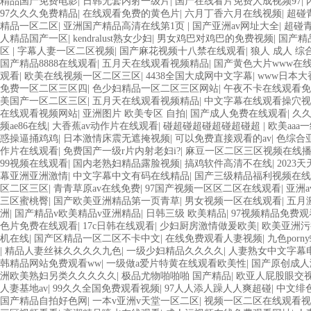
精品国产免费电影
|
日韩无套内射一级片
|
国产在线看片免费人成视频97
|
97久久久免费精品
|
在线观看免费的黄色片
|
六月丁香六月在线视频
|
超碰
精品一区二区
|
亚洲国产精品高清在线第1页
|
国产亚洲av网址大全
|
超碰青
人精品国产一区
|
kendralust熟女少妇
|
男女鸡巴对鸡巴的免费视频
|
国产精
区
|
字幕人妻一区二区视频
|
国产麻花视频十八禁在线观看
|
狼人 成人 综
国产精品8888在线观看
|
五月天在线观看视频精品
|
国产黄色大片www在
观看
|
欧美在线视频一区二区三区
|
4438全国大成网中文字幕
|
www日本大
免费一区二区三区四
|
色少妇精品一区二区三区网站
|
午夜不卡在线观看免
美国产一区二区三区
|
五月天在线观看视频精品
|
中文字幕在线观看操穴视
在线观看视频网站
|
亚洲图片 欧美专区 自拍
|
国产成人免费在线观看
|
久
频ae86在线
|
大香蕉av动作片在线观看
|
碰超碰超碰超碰超碰超
|
欧美aaa
惑操逼捅鸡鸡
|
日本激情床震无遮掩视频
|
可以免费直接观看的av
|
色综合
作片在线观看
|
免费国产一级r片内射老妇i?
|
麻豆一区二区三区视频在线
99视频在线观看
|
国内老熟妇精品露脸视频
|
搞鸡软件高清不在线
|
2023
幕亚洲亚洲激情
|
中文字幕中文有码在线精品
|
国产三级精品福利视频在
区二区三区
|
青青草原av在线免费
|
97国产视频一区区二区在线观看
|
亚洲a
三区蜜桃臀
|
国产欧美亚洲精品第一页青草
|
男女视频一区在线观看
|
五月
洲
|
国产精品v欧美精品v亚洲精品
|
日韩三级 欧美精品
|
97视频精品免费观
色片免费在线观看
|
17c日韩在线观看
|
少妇厨房激情做爰欧美
|
欧美亚洲污
机在线
|
国产区精品一区二区不卡中文
|
在线免费观看人妻视频
|
九色por
|
精品人妻丝袜久久久久九色
|
一级少妇精品久久久久
|
人妻熟女中文字幕
韩精品网站免费观看ww
|
一级做a爱片特黄在线观看欧美性
|
国产原创成人
洲欧美熟妇另类久久久久久
|
极品尤物啪啪啪 国产精品
|
欧亚人屁股眼交
人妻基地av
|
99久久全国免费观看视频
|
97人人添人躁人人爽超碰
|
中文绯色
国产精品自拍好色网
|
一本v亚洲v天堂一区二区
|
视频一区二区在线观看视