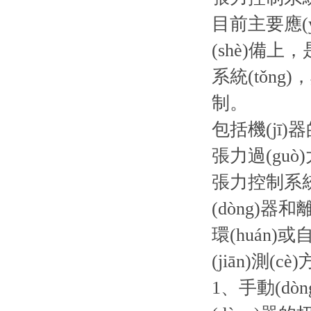
目前主要應(
(shè)備上
系統(tǒng
制。
包括機(jī
張力過(gu
張力控制系統
(dòng)器和
環(huán)或
(jiān)
1、手動(dò