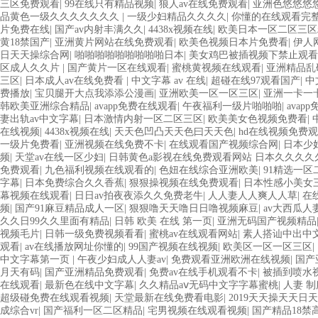
三区免费观看
|
99在线只有精品视频
|
狼人av在线免费观看
|
亚洲色悠悠悠
品黄色一级久久久久久久久
|
一级少妇精品久久久久
|
你懂的在线观看完
片免费在线
|
国产av内射丰满久久
|
4438x视频在线
|
欧美日本一区二区三区
黄18禁国产
|
亚洲黄片网站在线免费观看
|
欧美色视频日本片免费看
|
伊人
日天天操综合网
|
啪啪啪啪啪啪啪啪啪日本
|
美女鸡巴被插视频下禁止观看
区成人久久片
|
国产黄片一区在线观看
|
蜜桃黄视频在线观看
|
亚洲精品乱
三区
|
日本成人av在线免费看
|
中文字幕 av 在线
|
超碰在线97观看国产
|
中
费播放
|
宝贝腿开大点我添添公漫画
|
亚洲欧美一区一区三区
|
亚洲一卡一
韩欧美亚洲综合精品
|
avapp免费在线观看
|
午夜福利一级片啪啪啪
|
avap
妻出轨av中文字幕
|
日本激情内射一区二区三区
|
欧美美女色视频免费看
|
在线视频
|
4438x视频在线
|
天天色凹凸天天色曰天天色
|
hd在线视频免费
一级片免费看
|
亚洲视频在线免费不卡
|
在线观看国产视频综合网
|
日本少
频
|
天堂av在线一区少妇
|
日韩黄色a影视在线免费观看网站 日本久久久
免费观看
|
九色福利视频在线观看的
|
色妞在线综合亚洲欧美
|
91精选一区
字幕
|
日本免费综合久久香蕉
|
狠狠操视频在线免费观看
|
日本性感小美女
幕视频在线观看
|
日日av拍夜夜添久久免费老牛
|
人人妻人人爽人人草
|
在
频
|
国产91麻豆精品成人一区
|
狠狠噜天天噜日日噜视频麻豆
|
av大西瓜人妻
久久日99久久里面有精品
|
日韩 欧美 在线 第一页
|
亚洲无码国产视频精品
视频毛片
|
日韩一级免费视频看看
|
蜜桃av在线观看网站
|
素人搭讪中出中
观看
|
av在线播放网址你懂的
|
99国产视频在线视频
|
欧美区一区一区三区
|
中文字幕第一页
|
午夜少妇成人人妻av
|
免费观看亚洲欧洲在线视频
|
国产
月天有码
|
国产亚洲精品免费观看
|
免费av在线手机观看不卡
|
被插到喷水
在线观看
|
最新色在线中文字幕
|
久久精品aⅴ无码中文字字幕蜜桃
|
人妻 制
超级碰免费在线观看视频
|
天堂最新在线免费看电影
|
2019天天操天天日
成综合vr
|
国产福利一区二区精品
|
宅男视频在线观看视频
|
国产精品18禁