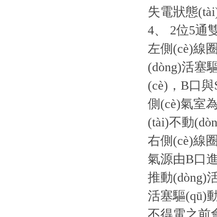
失電狀態(tài
4、 2位5通
左側(cè)
(dòng)活塞
(cè)，B口
側(cè)氣室
(tài)不動(dò
右側(cè)線
氣源由B口進(j
推動(dòng
活塞驅(qū)
不得電之前會(h