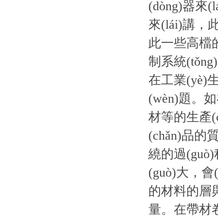
(dòng)器
來(lái)講
此一些高檔的
制系統(tǒng
在工業(yè)生
(wèn)
材等的生產(c
(chǎn)品
繞的過(gu
(guò)大，
的材料的層與
量。在帶材卷