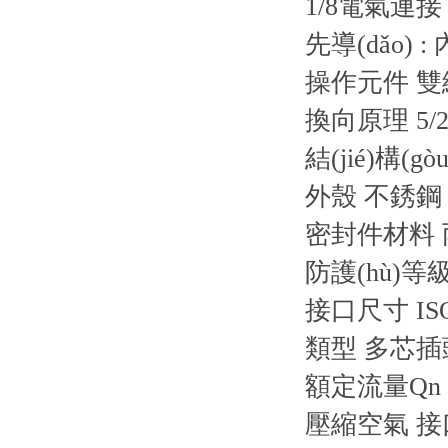
1/8電氣連接 
先導(dǎo) : 
操作元件
雙
換向原理
5/
結(jié)構(gò
外殼
不銹鋼
密封件材料
防護(hù)等級(
接口尺寸
IS
類型
多芯插
額定流量Qn
壓縮空氣 接