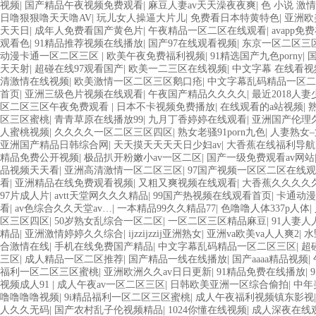
视频
|
国产精品午夜视频免费观看
|
麻豆人妻av天天澡夜夜爽
|
色 小说 激情
日噜狠狠噜天天噜AV
|
玩儿女人操逼大片儿
|
免费看日本特黄特色
|
亚洲欧
天天日
|
成年人免费看国产黄色片
|
午夜精品一区二区在线观看
|
avapp
观看色
|
91精品推荐视频在线播放
|
国产97在线观看视频
|
东京一区二区三区
动漫卡通一区二区三区
|
欧美午夜免费福利视频
|
91精选国产九色porny
|
天天射
|
超碰在线97观看国产
|
欧美一二三区在线视频
|
中文字幕 在线看视
清激情在线视频
|
欧美激情一区二区三区鹅口疮
|
中文字幕乱码精品一区二
首页
|
亚洲三级色片视频在线观看
|
午夜国产精品久久久久
|
最近2018人
区二区三区午夜免费观看
|
日本不卡视频免费播放
|
在线观看的a站视频
|
区三区蜜桃
|
青青草原在线播放99
|
九月丁香婷婷在线观看
|
亚洲国产伦理
人蜜桃视频
|
久久久久一区二区三区四区
|
熟女老骚91porn九色
|
人妻熟女–
亚洲国产精品日韩综合网
|
天天摸天天天天日少妇av
|
大香蕉在线福利导航
精品免费公开视频
|
极品扒开粉嫩小av一区二区
|
国产一级免费观看av网站
品视频天天看
|
亚洲高清激情一区二区三区
|
97国产视频一区区二区在线
看
|
亚洲精品在线免费观看视频
|
又粗又爽视频在线观看
|
大香蕉久久久久
97片成人片
|
avtt天堂网久久久精品
|
99国产热视频在线观看首页
|
卡通动漫
看
|
av色综合久久天堂av…
|
一本精品99久久精品77
|
色噜噜人体337p人体
|
区三区四区
|
50岁熟女乱综合一区二区
|
一区二区三区精品麻豆
|
91人妻
精品
|
亚洲激情婷婷久久综合
|
ijzzijzzij亚洲熟女
|
亚洲va欧美va人人爽2
|
水
合激情在线
|
手机在线免费国产精品
|
中文字幕乱码精品一区二区三区
|
超
三区
|
成人精品一区二区推荐
|
国产精品一线在线播放
|
国产aaaa精品视频
|
福利一区二区三区蜜桃
|
亚洲欧洲久久av日日更新
|
91精品免费在线播放
|
视频成人91
|
成人午夜av一区二区三区
|
日韩欧美亚洲一区综合偷拍
|
中年
噜噜噜噜视频
|
9i精品福利一区二区三区蜜桃
|
成人午夜福利视频镇东影视
人久久无码
|
国产农村乱子伦视频精品
|
1024你懂在线视频
|
成人深夜在线