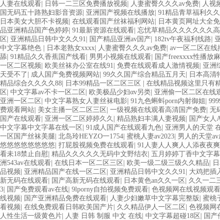
人妻在线观看
|
日韩一二三区免费播放视频
|
人妻蜜臀久久久av免费
|
人视
国无码五十路熟妇影音资源
|
亚洲国产视频在线播放
|
91精品青草福利久
日本美女大胆不卡视频
|
在线观看国产丝袜福利网站
|
日本黄页网址大全免
品亚洲精品国产色婷婷
|
91最新资源在线观看
|
忘忧草精品久久久久久久高
区
|
亚洲精品日韩中文久久91
|
国产精品亚洲av国产
|
182tv午夜福利线路
|
中文字幕绝色
|
日本老熟女xxxx
|
人妻蜜臀久久久av免费
|
av一区二区在
舔
|
91精品久久香蕉国产线看
|
男男小视频在线观看
|
国产freexxxx性播放
一区二区视频
|
欧美丝袜办公室在线91
|
免费在线观看成人激情视频
|
亚洲
天受不了
|
成人国产免费视频网站
|
99久久国产综合精品五月天
|
日本高清
精品综合久久久久88
|
日本99精品一区二区三区
|
在线精品视频这里只有
区
|
中文字幕av不卡一区二区
|
欧美极品少妇αv另类
|
亚洲偷一区二区在线
亚洲一区二区
|
中文字幕熟女人妻丝袜电影
|
91九色蝌蚪porn内射御姐
|
99
费观看网站
|
美女主播一区二区三区
|
一级视频在线观看高清国产免费
|
无
国产在线观看
|
亚洲一区二区婷婷久久
|
精品熟妇丰满人妻视频
|
国产女人
中文字幕中文字幕在线一区
|
91成人国产在线观看九色
|
亚洲男人的天堂 
一区国产丝袜美腿
|
北岛玲HEYZO一1754
|
蜜桃人妻av2023
|
男人的天堂a
悠悠悠悠悠悠悠悠
|
打屁股视频免费在线观看
|
91人妻人人爽人人添夜夜爽
看未18禁止自慰
|
精品久久久久久无码中文野结衣
|
五月婷婷丁香中文字
洲543av在线观看
|
在线日本一区二区三区
|
欧美一级二级三级久久精品
|
日
品视频
|
亚洲精品国产在线一区二区
|
亚洲精品日韩中文久久91
|
大鸡把插
新无码在线观看
|
国产高新无码在线观看
|
日本黄色an久久一区
|
久久一二
3
|
国产免费观看av在线
|
9lporny自拍视频免费观看
|
色视频网在线视频观
线视频
|
国产亚洲精品免费在线观看
|
人妻少妇嫩草中文字幕完整版
|
蜜桃
看视频
|
在线免费观看日韩欧美国产片
|
久久精品伊人一区二区
|
色视频网
人性生活一级黄色片
|
人妻 日韩 制服 中文 在线
|
中文字幕超碰18区
|
国产