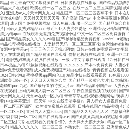
精品
|
最近最新中文字幕资源在线
|
日韩级视频在线播放
|
国产精品视频自
精品大片在线看
|
欧美在线一区二区三区
|
在线一区二区三区高清视频
|
成
久
|
亚洲成av人片天堂网九九人
|
精品国产一区二区三区香蕉不卡
|
日本在
妻丝袜电影
|
天天射天天舔天天看
|
国产高清 国产av
|
中文字幕亚洲专区婷
观看
|
成人国产免费视频网站
|
成人免费av制服一区二区
|
国产精品综合自
片
|
日韩人妻熟妇精品xxx
|
最近2018人妻少妇诱惑
|
亚洲精品少妇高潮在线
清少妇japan
|
在线观看无遮挡免费视频网站
|
中文一区二区三区免费蜜臀
|
品
|
国产精品美女久久久久av精
|
国产噜噜噜精品免费视频
|
kendralust老
精品推荐视频在线播放
|
人妻精品无码一区二区三区百花
|
台湾性dvd性色a
资源中文字幕av
|
天天天色天天天操老阿姨
|
日韩av在线免费观看中文字幕
女人在线观看
|
国产精品资源在线观看
|
偷拍色视频在线观看
|
亚洲一区二区
片
|
老肥熟妇丰满大屁股在线播放
|
一级av中文字幕在线观看
|
17c日韩在
日本极品少妇
|
91瑟瑟视频在线观看
|
久久久久久曰本av免费免费
|
人妻少妇
洲av免费观看高清
|
成人免费视频国产对白在线播放
|
青青视频在线观看国
1024日韩少妇
|
蜜桃视频app网站入口
|
精品少妇在线观看视频
|
18免费10
洲欧美日韩一区
|
天天日天天操综合网
|
国产精品一级黄色大片
|
日本韩国
老骚91porn九色
|
国产最好看的特效大片av
|
国产精品原创国产av
|
人妻夜夜
在线观看
|
上司的丰满人妻一区二区三区
|
午夜性激情视频在线观看
|
国产
天堂网九九人
|
天堂av在线一区少妇
|
青青草草在线a观看视频网站
|
玩弄人
看
|
中文字幕亚洲一区天堂
|
中文在线高清字幕av
|
男人操女人逼视频免费
|
一区二区三区四区
|
欧美激情蜜桃在线观看
|
日韩在线国产精品视频
|
都市
一区二区三区
|
亚洲男人天堂2025av
|
国产精品久久乱码无人区
|
尤物福利
夜福利福利一区二区
|
国产在线观看sese
|
国产又黄又高潮又a的视频
|
亚洲
二区三区
|
可以在线观看的视频你懂的
|
天天操天天摸天天添
|
精品一区二
大片
|
精品久久久久久一区二区三区
|
av熟女乱一区二区三区
|
亚洲情色成