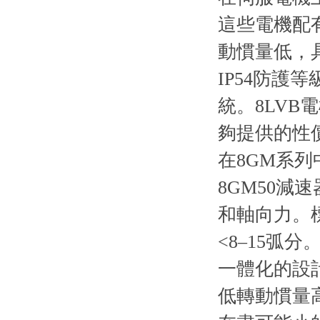
這些電機配有
動慣量低
IP54防護等
統。8LVB
夠提供的性
在8GM系列
8GM50減
和軸向力。
<8–15弧分。
一體化的設計
低轉動慣量