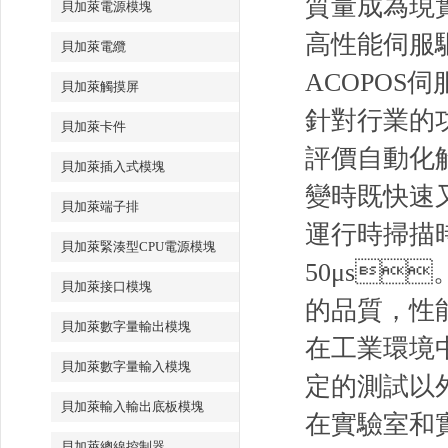
質量成為現實
貝加萊電源模塊
高性能伺服
貝加萊電纜
ACOPO
貝加萊觸摸屏
針對行業的
貝加萊卡件
評價自動化
貝加萊插入式模塊
變時既快速又精
貝加萊端子排
運行時掃描
貝加萊緊湊型CPU電源模塊
50μs
貝加萊接口模塊
的品質，性
貝加萊數字量輸出模塊
在工業環境
貝加萊數字量輸入模塊
定的測試以外
貝加萊輸入輸出底板模塊
在實驗室和實
貝加萊總線控制器