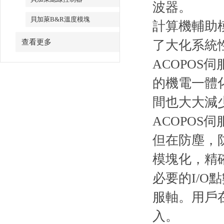
波器。
貝加萊B&R溫度模塊
計算機輔助
查看更多
了大化系統性能
ACOPOS
的機電一體化
間也大大減
ACOPOS
但在防塵，
模塊化
必要的I/O
服軸。用戶在
入。