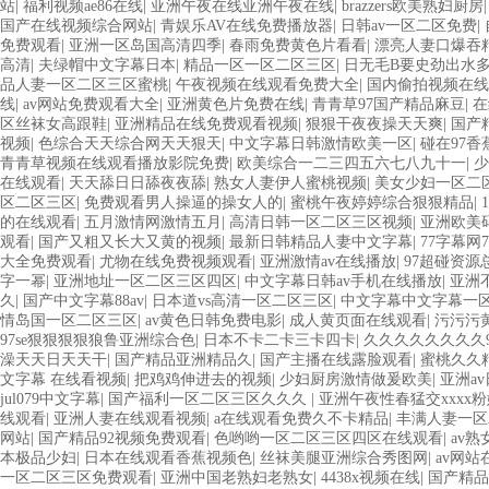
站
|
福利视频ae86在线
|
亚洲午夜在线亚洲午夜在线
|
brazzers欧美熟妇厨房
国产在线视频综合网站
|
青娱乐AV在线免费播放器
|
日韩av一区二区免费
|
免费观看
|
亚洲一区岛国高清四季
|
春雨免费黄色片看看
|
漂亮人妻口爆吞
高清
|
夫绿帽中文字幕日本
|
精品一区一区二区三区
|
日无毛B要史劲出水多1
品人妻一区二区三区蜜桃
|
午夜视频在线观看免费大全
|
国内偷拍视频在线
线
|
av网站免费观看大全
|
亚洲黄色片免费在线
|
青青草97国产精品麻豆
|
在
区丝袜女高跟鞋
|
亚洲精品在线免费观看视频
|
狠狠干夜夜操天天爽
|
国产
视频
|
色综合天天综合网天天狠天
|
中文字幕日韩激情欧美一区
|
碰在97香
青青草视频在线观看播放影院免费
|
欧美综合一二三四五六七八九十一
|
少
在线观看
|
天天舔日日舔夜夜舔
|
熟女人妻伊人蜜桃视频
|
美女少妇一区二
区二区三区
|
免费观看男人操逼的操女人的
|
蜜桃午夜婷婷综合狠狠精品
|
的在线观看
|
五月激情网激情五月
|
高清日韩一区二区三区视频
|
亚洲欧美
观看
|
国产又粗又长大又黄的视频
|
最新日韩精品人妻中文字幕
|
77字幕网
大全免费观看
|
尤物在线免费视频观看
|
亚洲激情av在线播放
|
97超碰资源
字一幂
|
亚洲地址一区二区三区四区
|
中文字幕日韩av手机在线播放
|
亚洲
久
|
国产中文字幕88av
|
日本道vs高清一区二区三区
|
中文字幕中文字幕一
情岛国一区二区三区
|
av黄色日韩免费电影
|
成人黄页面在线观看
|
污污污
97se狠狠狠狠狼鲁亚洲综合色
|
日本不卡二卡三卡四卡
|
久久久久久久久久
澡天天日天天干
|
国产精品亚洲精品久
|
国产主播在线露脸观看
|
蜜桃久久
文字幕 在线看视频
|
把鸡鸡伸进去的视频
|
少妇厨房激情做爰欧美
|
亚洲av
jul079中文字幕
|
国产福利一区二区三区久久久
|
亚洲午夜性春猛交xxxx粉
线观看
|
亚洲人妻在线观看视频
|
a在线观看免费久不卡精品
|
丰满人妻一区
网站
|
国产精品92视频免费观看
|
色哟哟一区二区三区四区在线观看
|
av熟
本极品少妇
|
日本在线观看香蕉视频色
|
丝袜美腿亚洲综合秀图网
|
av网
一区二区三区免费观看
|
亚洲中国老熟妇老熟女
|
4438x视频在线
|
国产精品