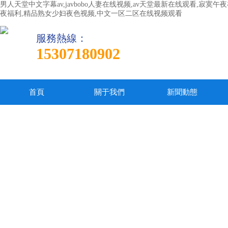
男人天堂中文字幕av,javbobo人妻在线视频,av天堂最新在线观看,寂
夜福利,精品熟女少妇夜色视频,中文一区二区在线视频观看
服務熱線：
15307180902
首頁
關于我們
新聞動態