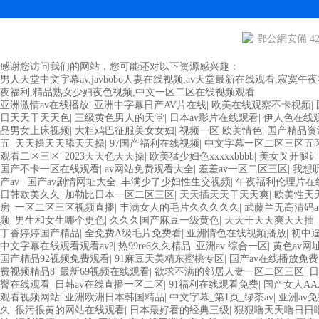
鄂公網安備 420
感谢您访问我们的网站，您可能还对以下资源感兴趣：
男人天堂中文字幕av,javbobo人妻在线视频,av天堂最新在线观看,寂
夜福利,精品熟女少妇夜色视频,中文一区二区在线视频观看
亚洲激情av在线播放
|
亚洲中字幕日产AV片在线
|
欧美在线观察不卡视频
|
日天天干天天色
|
三级黄色男人的天堂
|
日本av影片在线观看
|
伊人色在线
品男女上床视频
|
大粗鸡巴征服美女女妇
|
视频一区 欧美情色
|
国产精品资
五
|
天天操天天舔天天操
|
97国产福利在线视频
|
中文字幕一区二区三区五
观看二区三区
|
2023天天色天天操
|
欧美猛少妇色xxxxxbbbb
|
美女叉开腿让
国产不卡一区在线观看
|
av网站免费观看大全
|
羞羞av一区二区三区
|
我想
产av
|
国产av剧情网址大全
|
丰满少了少妇性生交视频
|
午夜福利伦理片在
日韩欧美久久
|
加勒比日本一区二区三区
|
天天插天天干天天爽
|
欧美性天
房
|
一区二区三区视频直播
|
丰满女人的毛片久久久久久
|
武藤兰无高清码a
频
|
男生和女生哪个更色
|
久久久国产麻豆一级黄色
|
天天干天天爽天天插
|
丁香婷婷国产精品
|
全免费A级毛片免费看
|
亚洲情色在线视频播放
|
初中
中文字幕在线观看观看av?
|
热99re6久久精品
|
亚洲av 综合一区
|
黄色av网
国产精品92视频免费观看
|
91麻豆天美精东蜜桃专区
|
国产av在线播放免费
费视频精品8
|
最新69视频在线观看
|
欲求不满的邻居人妻一区二区三区
|
日
臀在线观看
|
日韩av在线直播一区二区
|
91福利在线观看免费
|
国产女人AA
观看视频网站
|
亚洲欧洲日本韩国精品
|
中文字幕_第1页_绿茶av
|
亚洲av
久
|
很污很黄的网站在线观看
|
日本最好看的经典三级
|
狠狠噜天天噜日日