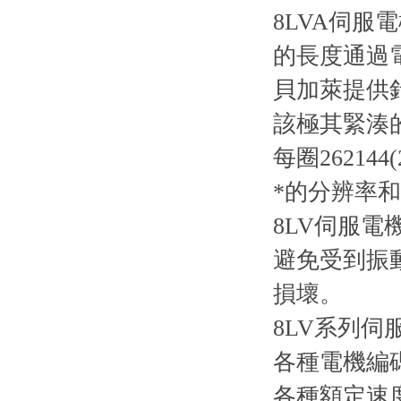
8LVA伺服
的長度通過電
貝加萊提供針
該極其緊湊的
每圈26214
*的分辨率
8LV伺服電
避免受到振動
損壞。
8LV系列
各種電機編
各種額定速