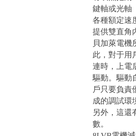
鍵軸或光軸
各種額定速
提供雙直角
貝加萊電機
此，對于用戶
連時，上電
驅動。
戶只要負責優化
成的調試環
另外
數。
8LVB電機減